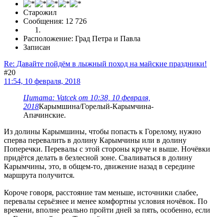
Старожил
Сообщения: 12 726
Расположение: Град Петра и Павла
Записан
Re: Давайте пойдём в лыжный поход на майские праздники!
#20
11:54, 10 февраля, 2018
Цитата: Vatcek от 10:38, 10 февраля,
2018
Карымшина/Горелый-Карымчина-
Апачинские.
Из долины Карымшины, чтобы попасть к Горелому, нужно
сперва перевалить в долину Карымчины или в долину
Поперечки. Перевалы с этой стороны круче и выше. Ночёвки
придётся делать в безлесной зоне. Сваливаться в долину
Карымчины, это, в общем-то, движение назад в середине
маршрута получится.
Короче говоря, расстояние там меньше, источники слабее,
перевалы серьёзнее и менее комфортны условия ночёвок. По
времени, вполне реально пройти дней за пять, особенно, если