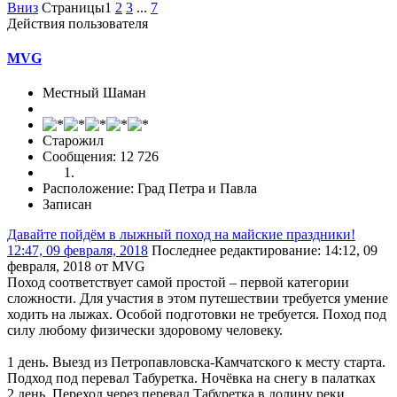
Вниз
Страницы
1
2
3
...
7
Действия пользователя
MVG
Местный Шаман
Старожил
Сообщения: 12 726
Расположение: Град Петра и Павла
Записан
Давайте пойдём в лыжный поход на майские праздники!
12:47, 09 февраля, 2018
Последнее редактирование
: 14:12, 09
февраля, 2018 от MVG
Поход соответствует самой простой – первой категории
сложности. Для участия в этом путешествии требуется умение
ходить на лыжах. Особой подготовки не требуется. Поход под
силу любому физически здоровому человеку.
1 день. Выезд из Петропавловска-Камчатского к месту старта.
Подход под перевал Табуретка. Ночёвка на снегу в палатках
2 день. Переход через перевал Табуретка в долину реки