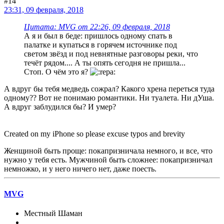
#14
23:31, 09 февраля, 2018
Цитата: MVG от 22:26, 09 февраля, 2018
А я и был в беде: пришлось одному спать в
палатке и купаться в горячем источнике под
светом звёзд и под невнятные разговоры реки, что
течёт рядом.... А ты опять сегодня не пришла...
Стоп. О чём это я?
А вдруг бы тебя медведь сожрал? Какого хрена переться туда
одному?? Вот не понимаю романтики. Ни туалета. Ни дУша.
А вдруг заблудился бы? И умер?
Created on my iPhone so please excuse typos and brevity
Женщиной быть проще: покапризничала немного, и все, что
нужно у тебя есть. Мужчиной быть сложнее: покапризничал
немножко, и у него ничего нет, даже поесть.
MVG
Местный Шаман