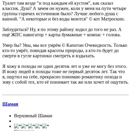
Туалет там везде "и под каждым ей кустом", как сказал
классик. Душ? А зачем он нужен, коли у меня на пути четыре
группы горячих источников было? Лучше любого душа с
ванной. "А некоторые и без воды моются" © кот Матроскин.
Заблудиться? Ну, я по этому району ходил до того не раз. А
ещё ЖПС навигатор + карты бумажные + компас + голова.
Умер бы? Увы, мы все умрём © Капитан Очевидность. Только
кто-то умрёт, повидав красоты природы, а кто-то будет до
смерти в гугле картинки смотреть и вздыхать.
Я хожу в походы не один десяток лет и уже не могу без этого.
И вожу людей в походы тоже не первый десяток лет. Так что
я, ощутил на себе, прекрасно понимаю романтику похода и
зову с собой тех, кто её понимает так же или хочет её ощутить.
Шаман
Верховный Шаман