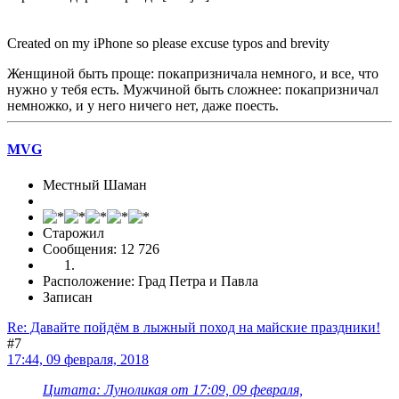
Created on my iPhone so please excuse typos and brevity
Женщиной быть проще: покапризничала немного, и все, что
нужно у тебя есть. Мужчиной быть сложнее: покапризничал
немножко, и у него ничего нет, даже поесть.
MVG
Местный Шаман
Старожил
Сообщения: 12 726
Расположение: Град Петра и Павла
Записан
Re: Давайте пойдём в лыжный поход на майские праздники!
#7
17:44, 09 февраля, 2018
Цитата: Луноликая от 17:09, 09 февраля,