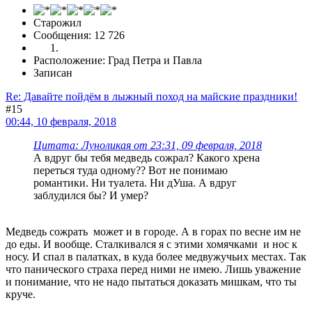
Старожил
Сообщения: 12 726
Расположение: Град Петра и Павла
Записан
Re: Давайте пойдём в лыжный поход на майские праздники!
#15
00:44, 10 февраля, 2018
Цитата: Луноликая от 23:31, 09 февраля, 2018
А вдруг бы тебя медведь сожрал? Какого хрена
переться туда одному?? Вот не понимаю
романтики. Ни туалета. Ни дУша. А вдруг
заблудился бы? И умер?
Медведь сожрать может и в городе. А в горах по весне им не
до еды. И вообще. Сталкивался я с этими хомячками и нос к
носу. И спал в палатках, в куда более медвужучьих местах. Так
что панического страха перед ними не имею. Лишь уважение
и понимание, что не надо пытаться доказать мишкам, что ты
круче.