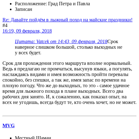
Расположение: Град Петра и Павла
Записан
Re: Давайте пойдём в лыжный поход на майские праздники!
#4
16:19, 09 февраля, 2018
Цитата: Vatcek от 14:43, 09 февраля, 2018
Срок
наверное слишком большой, столько выходных не
у всех будет.
Срок для прохождения этого маршрута вполне нормальный.
Ведь я предлагаю не промчаться, высунув языки, а погулять,
наслаждаясь видами и имея возможность пройти перевалы
спокойно, без спешки, а так же, имея запас по времени на
плохую погоду. Что же до выходных, то это - самое удачное
время для лыжного похода в плане выходных. Всего два
рабочих дня занято. И, к сожалению, как показал опыт, на
всех не угодишь, всегда будут те, кто очень хочет, но не может.
MVG
Местный Шаман