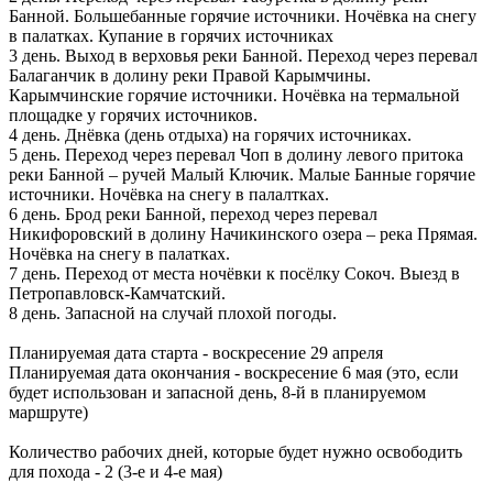
Банной. Большебанные горячие источники. Ночёвка на снегу
в палатках. Купание в горячих источниках
3 день. Выход в верховья реки Банной. Переход через перевал
Балаганчик в долину реки Правой Карымчины.
Карымчинские горячие источники. Ночёвка на термальной
площадке у горячих источников.
4 день. Днёвка (день отдыха) на горячих источниках.
5 день. Переход через перевал Чоп в долину левого притока
реки Банной – ручей Малый Ключик. Малые Банные горячие
источники. Ночёвка на снегу в палалтках.
6 день. Брод реки Банной, переход через перевал
Никифоровский в долину Начикинского озера – река Прямая.
Ночёвка на снегу в палатках.
7 день. Переход от места ночёвки к посёлку Сокоч. Выезд в
Петропавловск-Камчатский.
8 день. Запасной на случай плохой погоды.
Планируемая дата старта - воскресение 29 апреля
Планируемая дата окончания - воскресение 6 мая (это, если
будет использован и запасной день, 8-й в планируемом
маршруте)
Количество рабочих дней, которые будет нужно освободить
для похода - 2 (3-е и 4-е мая)