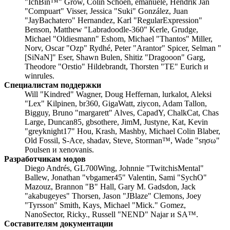
"IchBin™" Grow, Colin Schoen, emanuele, Hendrik Jan
"Compuart" Visser, Jessica "Suki" González, Juan
"JayBachatero" Hernandez, Karl "RegularExpression"
Benson, Matthew "Labradoodle-360" Kerle, Grudge,
Michael "Oldiesmann" Eshom, Michael "Thantos" Miller,
Norv, Oscar "Ozp" Rydhé, Peter "Arantor" Spicer, Selman "
[SiNaN]" Eser, Shawn Bulen, Shitiz "Dragooon" Garg,
Theodore "Orstio" Hildebrandt, Thorsten "TE" Eurich и
winrules.
Специалистам поддержки
Will "Kindred" Wagner, Doug Heffernan, lurkalot, Aleksi
"Lex" Kilpinen, br360, GigaWatt, ziycon, Adam Tallon,
Bigguy, Bruno "margarett" Alves, CapadY, ChalkCat, Chas
Large, Duncan85, gbsothere, JimM, Justyne, Kat, Kevin
"greyknight17" Hou, Krash, Mashby, Michael Colin Blaber,
Old Fossil, S-Ace, shadav, Steve, Storman™, Wade "sησω"
Poulsen и xenovanis.
Разработчикам модов
Diego Andrés, GL700Wing, Johnnie "TwitchisMental"
Ballew, Jonathan "vbgamer45" Valentin, Sami "SychO"
Mazouz, Brannon "B" Hall, Gary M. Gadsdon, Jack
"akabugeyes" Thorsen, Jason "JBlaze" Clemons, Joey
"Tyrsson" Smith, Kays, Michael "Mick." Gomez,
NanoSector, Ricky., Russell "NEND" Najar и SA™.
Составителям документации