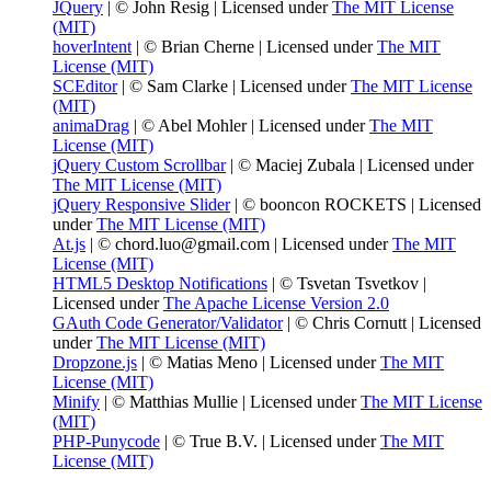
JQuery
| © John Resig | Licensed under
The MIT License
(MIT)
hoverIntent
| © Brian Cherne | Licensed under
The MIT
License (MIT)
SCEditor
| © Sam Clarke | Licensed under
The MIT License
(MIT)
animaDrag
| © Abel Mohler | Licensed under
The MIT
License (MIT)
jQuery Custom Scrollbar
| © Maciej Zubala | Licensed under
The MIT License (MIT)
jQuery Responsive Slider
| © booncon ROCKETS | Licensed
under
The MIT License (MIT)
At.js
| © chord.luo@gmail.com | Licensed under
The MIT
License (MIT)
HTML5 Desktop Notifications
| © Tsvetan Tsvetkov |
Licensed under
The Apache License Version 2.0
GAuth Code Generator/Validator
| © Chris Cornutt | Licensed
under
The MIT License (MIT)
Dropzone.js
| © Matias Meno | Licensed under
The MIT
License (MIT)
Minify
| © Matthias Mullie | Licensed under
The MIT License
(MIT)
PHP-Punycode
| © True B.V. | Licensed under
The MIT
License (MIT)