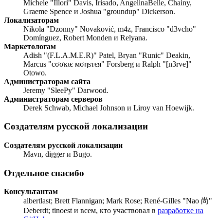
Michele "Illori" Davis, Irisado, AngelinaBelle, Chainy,
Graeme Spence и Joshua "groundup" Dickerson.
Локализаторам
Nikola "Dzonny" Novaković, m4z, Francisco "d3vcho"
Domínguez, Robert Monden и Relyana.
Маркетологам
Adish "(F.L.A.M.E.R)" Patel, Bryan "Runic" Deakin,
Marcus "cσσкιє мσηѕтєя" Forsberg и Ralph "[n3rve]"
Otowo.
Администраторам сайта
Jeremy "SleePy" Darwood.
Администраторам серверов
Derek Schwab, Michael Johnson и Liroy van Hoewijk.
Создателям русской локализации
Создателям русской локализации
Mavn, digger и Bugo.
Отдельное спасибо
Консультантам
albertlast; Brett Flannigan; Mark Rose; René-Gilles "Nao 尚"
Deberdt; tinoest и всем, кто участвовал в
разработке на