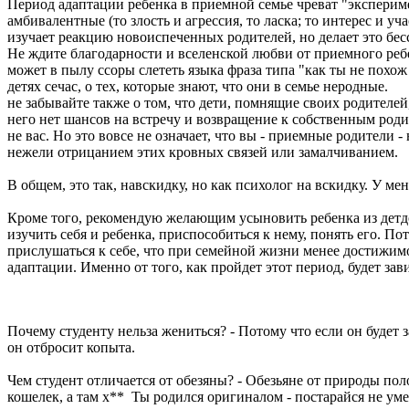
Период адаптации ребенка в приемной семье чреват "эксперим
амбивалентные (то злость и агрессия, то ласка; то интерес и у
изучает реакцию новоиспеченных родителей, но делает это бес
Не ждите благодарности и вселенской любви от приемного ребен
может в пылу ссоры слететь языка фраза типа "как ты не похож 
детях сечас, о тех, которые знают, что они в семье неродные.
не забывайте также о том, что дети, помнящие своих родителей
него нет шансов на встречу и возвращение к собственным родите
не вас. Но это вовсе не означает, что вы - приемные родители
нежели отрицанием этих кровных связей или замалчиванием.
В общем, это так, навскидку, но как психолог на вскидку. У м
Кроме того, рекомендую желающим усыновить ребенка из детдо
изучить себя и ребенка, приспособиться к нему, понять его. П
прислушаться к себе, что при семейной жизни менее достижимо
адаптации. Именно от того, как пройдет этот период, будет зави
Почему студенту нельза жениться? - Потому что если он будет з
он отбросит копыта.
Чем студент отличается от обезяны? - Обезьяне от природы по
кошелек, а там х** Ты родился оригиналом - постарайся не уме