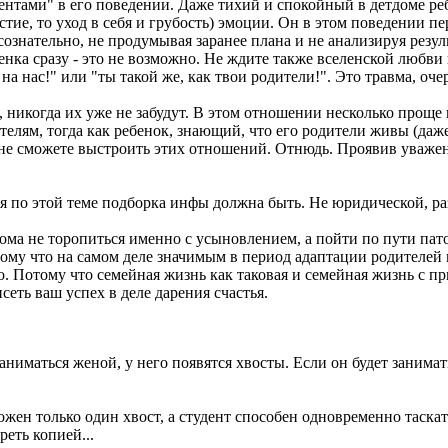
ентами" в его поведении. Даже тихий и спокойный в детдоме ре
частие, то уход в себя и грубость) эмоции. Он в этом поведении 
сознательно, не продумывая заранее плана и не анализируя резу
ка сразу - это не возможно. Не ждите также вселенской любви к
на нас!" или "ты такой же, как твои родители!". Это травма, оче
, никогда их уже не забудут. В этом отношении несколько проще 
лям, тогда как ребенок, знающий, что его родители живы (даже е
 - не сможете выстроить этих отношений. Отнюдь. Проявив уважени
еня по этой теме подборка инфы должна быть. Не юридической, ра
ма не торопиться именно с усыновлением, а пойти по пути пато
отому что на самом деле значимым в период адаптации родителей 
. Потому что семейная жизнь как таковая и семейная жизнь с п
сеть ваш успех в деле дарения счастья.
аниматься женой, у него появятся хвосты. Если он будет занимать
ложен только один хвост, а студент способен одновременно таск
реть копией...