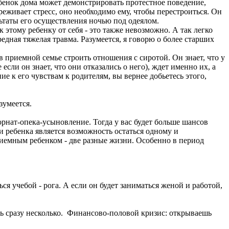
бенок дома может демонстрировать протестное поведение,
переживает стресс, оно необходимо ему, чтобы перестроиться. Он
льтаты его осуществления ночью под одеялом.
 этому ребенку от себя - это также невозможно. А так легко
редная тяжелая травма. Разумеется, я говорю о более старших
в приемной семье строить отношения с сиротой. Он знает, что у
сли он знает, что они отказались о него), ждет именно их, а
е к его чувствам к родителям, вы вернее добьетесь этого,
зумеется.
рнат-опека-усыновление. Тогда у вас будет больше шансов
и ребенка является возможность остаться одному и
риемным ребенком - две разные жизни. Особенно в период
ся учебой - рога. А если он будет заниматься женой и работой,
ать сразу несколько. Финансово-половой кризис: открываешь