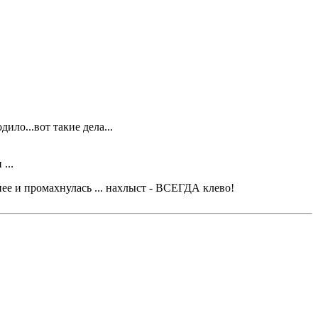
ило...вот такие дела...
...
 нее и промахнулась ... нахлыст - ВСЕГДА клево!