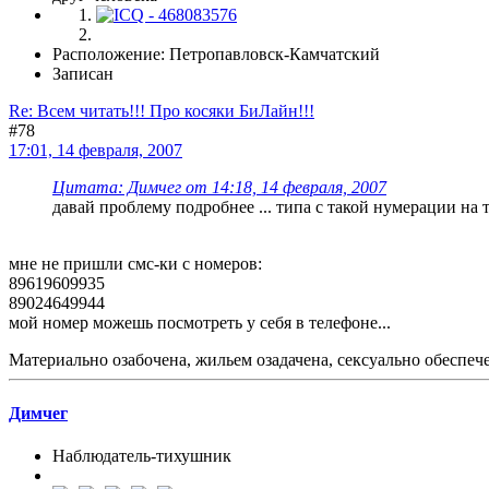
Расположение: Петропавловск-Камчатский
Записан
Re: Всем читать!!! Про косяки БиЛайн!!!
#78
17:01, 14 февраля, 2007
Цитата: Димчег от 14:18, 14 февраля, 2007
давай проблему подробнее ... типа с такой нумерации на 
мне не пришли смс-ки с номеров:
89619609935
89024649944
мой номер можешь посмотреть у себя в телефоне...
Материально озабочена, жильем озадачена, сексуально обеспече
Димчег
Наблюдатель-тихушник