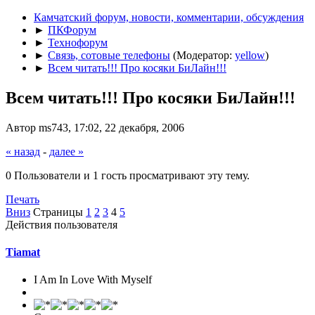
Камчатский форум, новости, комментарии, обсуждения
►
ПКФорум
►
Технофорум
►
Связь, сотовые телефоны
(Модератор:
yellow
)
►
Всем читать!!! Про косяки БиЛайн!!!
Всем читать!!! Про косяки БиЛайн!!!
Автор ms743, 17:02, 22 декабря, 2006
« назад
-
далее »
0 Пользователи и 1 гость просматривают эту тему.
Печать
Вниз
Страницы
1
2
3
4
5
Действия пользователя
Tiamat
I Am In Love With Myself