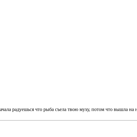
 Сначала радуешься что рыба съела твою муху, потом что вышла на