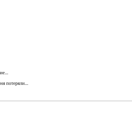
е...
ня потеряли...