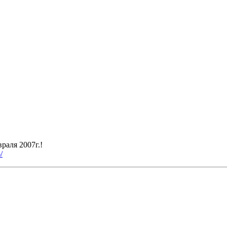
раля 2007г.!
/