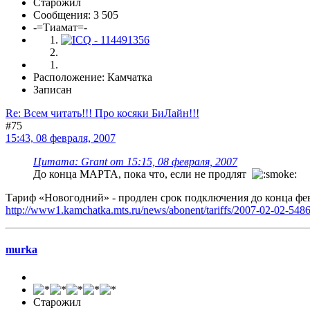
Старожил
Сообщения: 3 505
-=Тиамат=-
Расположение: Камчатка
Записан
Re: Всем читать!!! Про косяки БиЛайн!!!
#75
15:43, 08 февраля, 2007
Цитата: Grant от 15:15, 08 февраля, 2007
До конца МАРТА, пока что, если не продлят
Тариф «Новогодний» - продлен срок подключения до конца фев
http://www1.kamchatka.mts.ru/news/abonent/tariffs/2007-02-02-5486
murka
Старожил