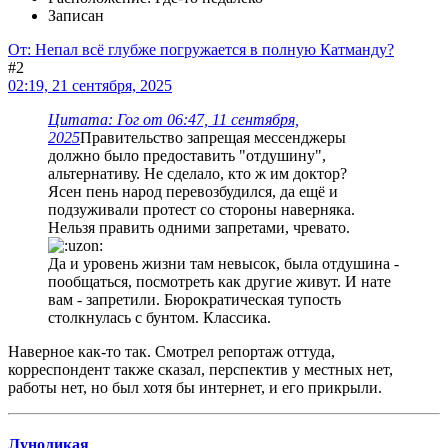
Записан
От: Непал всё глубже погружается в полную Катманду?
#2
02:19, 21 сентября, 2025
Цитата: Гог от 06:47, 11 сентября,
2025
Правительство запрещая мессенджеры
должно было предоставить "отдушину",
альтернативу. Не сделало, кто ж им доктор?
Ясен пень народ перевозбудился, да ещё и
подзуживали протест со стороны наверняка.
Нельзя править одними запретами, чревато.
Да и уровень жизни там невысок, была отдушина -
пообщаться, посмотреть как другие живут. И нате
вам - запретили. Бюрократическая тупость
столкнулась с бунтом. Классика.
Наверное как-то так. Смотрел репортаж оттуда,
корреспондент также сказал, перспектив у местных нет,
работы нет, но был хотя бы интернет, и его прикрыли.
Луноликая