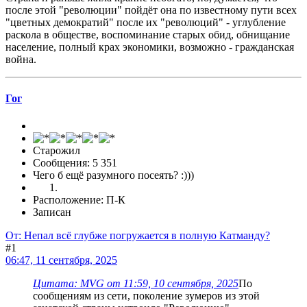
после этой "революции" пойдёт она по известному пути всех
"цветных демократий" после их "революций" - углубление
раскола в обществе, воспоминание старых обид, обнищание
население, полный крах экономики, возможно - гражданская
война.
Гог
Старожил
Сообщения: 5 351
Чего б ещё разумного посеять? :)))
Расположение: П-К
Записан
От: Непал всё глубже погружается в полную Катманду?
#1
06:47, 11 сентября, 2025
Цитата: MVG от 11:59, 10 сентября, 2025
По
сообщениям из сети, поколение зумеров из этой