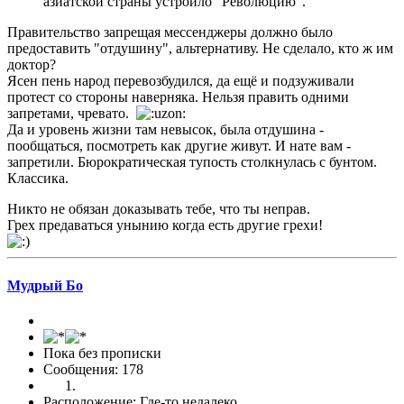
азиатской страны устроило "Революцию".
Правительство запрещая мессенджеры должно было
предоставить "отдушину", альтернативу. Не сделало, кто ж им
доктор?
Ясен пень народ перевозбудился, да ещё и подзуживали
протест со стороны наверняка. Нельзя править одними
запретами, чревато.
Да и уровень жизни там невысок, была отдушина -
пообщаться, посмотреть как другие живут. И нате вам -
запретили. Бюрократическая тупость столкнулась с бунтом.
Классика.
Никто не обязан доказывать тебе, что ты неправ.
Грех предаваться унынию когда есть другие грехи!
Мудрый Бo
Пока без прописки
Сообщения: 178
Расположение: Где-то недалеко