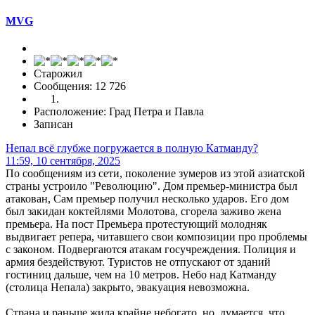
MVG
Старожил
Сообщения: 12 726
Расположение: Град Петра и Павла
Записан
Непал всё глубже погружается в полную Катманду?
11:59, 10 сентября, 2025
По сообщениям из сети, поколение зумеров из этой азиатской
страны устроило "Революцию". Дом премьер-министра был
атакован, Сам премьер получил несколько ударов. Его дом
был закидан коктейлями Молотова, сгорела заживо жена
премьера. На пост Премьера протестующий молодняк
выдвигает репера, читавшего свои композиции про проблемы
с законом. Подвергаются атакам госучреждения. Полиция и
армия бездействуют. Туристов не отпускают от зданий
гостиниц дальше, чем на 10 метров. Небо над Катманду
(столица Непала) закрыто, эвакуация невозможна.
Страна и раньше жила крайне небогато, но, думается, что