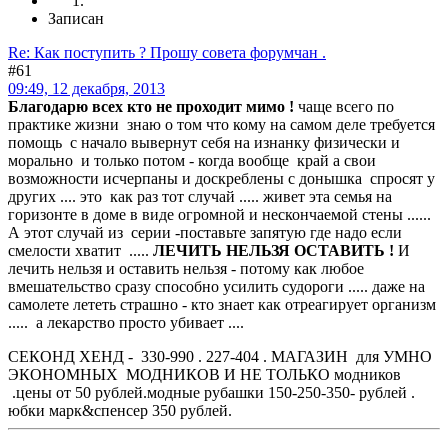
Записан
Re: Как поступить ? Прошу совета форумчан .
#61
09:49, 12 декабря, 2013
Благодарю всех кто не проходит мимо !
чаще всего по
практике жизни знаю о том что кому на самом деле требуется
помощь с начало вывернут себя на изнанку физически и
морально и только потом - когда вообще край а свои
возможности исчерпаны и доскреблены с донышка спросят у
других .... это как раз тот случай ..... живет эта семья на
горизонте в доме в виде огромной и нескончаемой стены ......
А этот случай из серии -поставьте запятую где надо если
смелости хватит .....
ЛЕЧИТЬ НЕЛЬЗЯ ОСТАВИТЬ !
И
лечить нельзя и оставить нельзя - потому как любое
вмешательство сразу способно усилить судороги ..... даже на
самолете лететь страшно - кто знает как отреагирует организм
..... а лекарство просто убивает ....
СЕКОНД ХЕНД - 330-990 . 227-404 . МАГАЗИН для УМНО
ЭКОНОМНЫХ МОДНИКОВ И НЕ ТОЛЬКО модников
.цены от 50 рублей.модные рубашки 150-250-350- рублей .
юбки марк&спенсер 350 рублей.