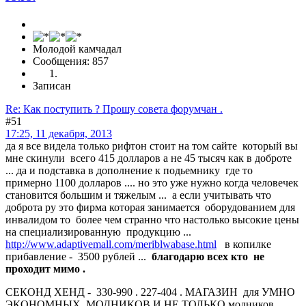
Молодой камчадал
Сообщения: 857
Записан
Re: Как поступить ? Прошу совета форумчан .
#51
17:25, 11 декабря, 2013
да я все видела только рифтон стоит на том сайте который вы
мне скинули всего 415 долларов а не 45 тысяч как в доброте
... да и подставка в дополнение к подьемнику где то
примерно 1100 долларов .... но это уже нужно когда человечек
становится большим и тяжелым ... а если учитывать что
доброта ру это фирма которая занимается оборудованием для
инвалидом то более чем странно что настолько высокие цены
на специализированную продукцию ...
http://www.adaptivemall.com/meriblwabase.html
в копилке
прибавление - 3500 рублей ...
благодарю всех кто не
проходит мимо .
СЕКОНД ХЕНД - 330-990 . 227-404 . МАГАЗИН для УМНО
ЭКОНОМНЫХ МОДНИКОВ И НЕ ТОЛЬКО модников