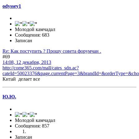
odyssey1
Молодой камчадал
Сообщения: 683
Записан
Re: Как поступить ? Прошу совета форумчан .
#69
14:08, 12 декабря, 2013
http://come365.com/mall/cates_sdn.ac?
cateId=50023376&page.currentPage=3&brandId=&orderType=&cho
Китай делает все
Ю.Ю.
Молодой камчадал
Сообщения: 857
Записан