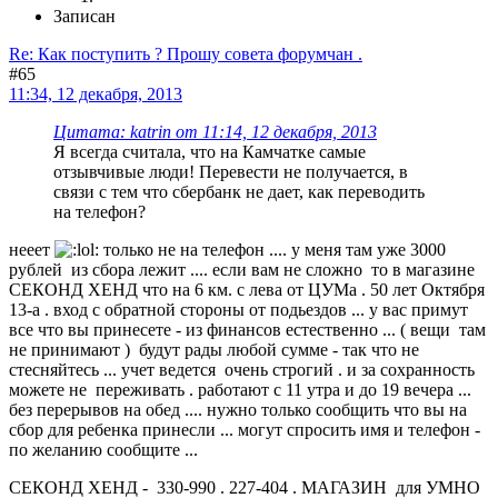
Записан
Re: Как поступить ? Прошу совета форумчан .
#65
11:34, 12 декабря, 2013
Цитата: katrin от 11:14, 12 декабря, 2013
Я всегда считала, что на Камчатке самые
отзывчивые люди! Перевести не получается, в
связи с тем что сбербанк не дает, как переводить
на телефон?
нееет
только не на телефон .... у меня там уже 3000
рублей из сбора лежит .... если вам не сложно то в магазине
СЕКОНД ХЕНД что на 6 км. с лева от ЦУМа . 50 лет Октября
13-а . вход с обратной стороны от подьездов ... у вас примут
все что вы принесете - из финансов естественно ... ( вещи там
не принимают ) будут рады любой сумме - так что не
стесняйтесь ... учет ведется очень строгий . и за сохранность
можете не переживать . работают с 11 утра и до 19 вечера ...
без перерывов на обед .... нужно только сообщить что вы на
сбор для ребенка принесли ... могут спросить имя и телефон -
по желанию сообщите ...
СЕКОНД ХЕНД - 330-990 . 227-404 . МАГАЗИН для УМНО