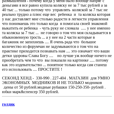
размышления - почему когда у меня было вообще напряг с
деньгами я все равно купила коляску не за 7 тыс рублей а за
40 тыс ... только потому что управлять коляской за 7 тыс не
реально трудно а плюс еще вес ребенка и та коляска которая
у нас доставляет мне столько радости в легкости управления
что понимаешь это только когда я помогала своей знакомой
выкатить ее ребенка - чуть руку не сломала ..... у нее именно
та коляска за 7 тыс ... не говорю о том что моя складывается в
обыкновенную трость ... а у нее на 2 части которые в
багажник не запихнешь .... Я очень рада что большое
количество из форумчан не задумываются о том что на
практике приходится познавать нам .... это означает что ваши
детки здоровы Слава Богу .... но лучше уж вообще ничего не
приобретать чем то что вы показали на картинке ..... потому
как это издевательство ... понятное только когда сам станеш
его использовать .... ПРОСТИТЕ !
СЕКОНД ХЕНД - 330-990 . 227-404 . МАГАЗИН для УМНО
ЭКОНОМНЫХ МОДНИКОВ И НЕ ТОЛЬКО модников
.цены от 50 рублей.модные рубашки 150-250-350- рублей .
юбки марк&спенсер 350 рублей.
голдик