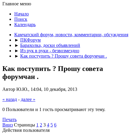
Главное меню
Начало
Поиск
Календарь
Камчатский форум, новости, комментарии, обсуждения
►
ПКФорум
►
Барахолка, доски объявлений
►
Из рук в руки - безвозмездно
►
Как поступить ? Прошу совета форумчан .
Как поступить ? Прошу совета
форумчан .
Автор Ю.Ю., 14:04, 10 декабря, 2013
« назад
-
далее »
0 Пользователи и 1 гость просматривают эту тему.
Печать
Вниз
Страницы
1
2
3
4
5
6
Действия пользователя