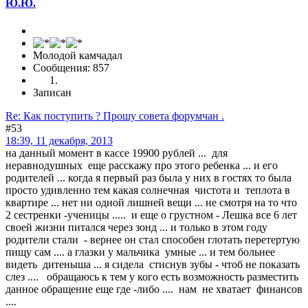
Ю.Ю.
Молодой камчадал
Сообщения: 857
Записан
Re: Как поступить ? Прошу совета форумчан .
#53
18:39, 11 декабря, 2013
на данный момент в кассе 19900 рублей ... для
неравнодушных еще расскажу про этого ребенка ... и его
родителей ... когда я первый раз была у них в гостях то была
просто удивленно тем какая солнечная чистота и теплота в
квартире ... нет ни одной лишней вещи ... не смотря на то что
2 сестренки -ученицы ..... и еще о грустном - Лешка все 6 лет
своей жизни питался через зонд ... и только в этом году
родители стали - вернее он стал способен глотать перетертую
пищу сам .... а глазки у мальчика умные ... и тем больнее
видеть дитеныша ... я сидела стиснув зубы - чтоб не показать
слез .... обращаюсь к тем у кого есть возможность разместить
данное обращение еще где -либо .... нам не хватает финансов
....