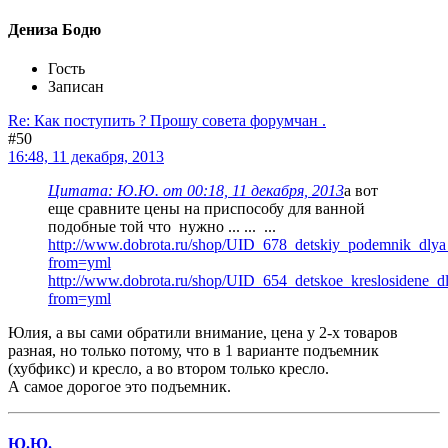
Дениза Бодю
Гость
Записан
Re: Как поступить ? Прошу совета форумчан .
#50
16:48, 11 декабря, 2013
Цитата: Ю.Ю. от 00:18, 11 декабря, 2013
а вот
еще сравните цены на приспособу для ванной
подобные той что нужно ... ... ...
http://www.dobrota.ru/shop/UID_678_detskiy_podemnik_dly
from=yml
http://www.dobrota.ru/shop/UID_654_detskoe_kreslosidene_
from=yml
Юлия, а вы сами обратили внимание, цена у 2-х товаров
разная, но только потому, что в 1 варианте подъемник
(хубфикс) и кресло, а во втором только кресло.
А самое дорогое это подъемник.
Ю.Ю.