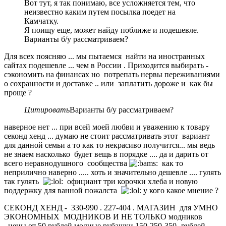
Вот тут, я так понимаю, все усложняется тем, что
неизвестно каким путем посылка поедет на
Камчатку.
Я поищу еще, может найду поближе и подешевле.
Варианты б/у рассматриваем?
Для всех поясняю ... мы пытаемся найти на иностранных
сайтах подешевле ... чем в России . Приходится выбирать -
сэкономить на финансах но потрепать нервы переживаниями
о сохранности и доставке .. или заплатить дороже и как бы
проще ?
Цитировать
Варианты б/у рассматриваем?
наверное нет ... при всей моей любви и уважению к товару
секонд хенд ... думаю не стоит рассматривать этот вариант
для данной семьи а то как то некрасиво получится... мы ведь
не знаем насколько будет вещь в порядке .... да и дарить от
всего неравнодушного сообщества
как то
неприлично наверно ..... хоть и значительно дешевле .... гулять
так гулять
официант три корочки хлеба и новую
поддержку для ванной пожалста
у кого какое мнение ?
СЕКОНД ХЕНД - 330-990 . 227-404 . МАГАЗИН для УМНО
ЭКОНОМНЫХ МОДНИКОВ И НЕ ТОЛЬКО модников
.цены от 50 рублей.модные рубашки 150-250-350- рублей .