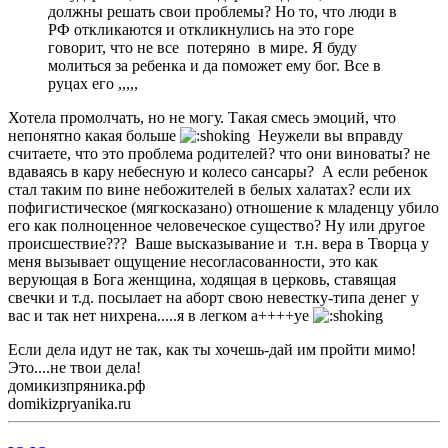
должны решать свои проблемы? Но то, что люди в
РФ откликаются и откликнулись на это горе
говорит, что не все потеряно в мире. Я буду
молиться за ребенка и да поможет ему бог. Все в
руцах его ,,,,,
Хотела промолчать, но не могу. Такая смесь эмоций, что
непонятно какая больше
Неужели вы вправду
считаете, что это проблема родителей? что они виноваты? не
вдаваясь в кару небесную и колесо сансары? А если ребенок
стал таким по вине небожителей в белых халатах? если их
пофигистическое (мягкосказано) отношение к младенцу убило
его как полноценное человеческое существо? Ну или другое
происшествие??? Ваше высказывание и т.н. вера в Творца у
меня вызывает ощущение несогласованности, это как
верующая в Бога женщина, ходящая в церковь, ставящая
свечки и т.д. посылает на аборт свою невестку-типа денег у
вас и так нет нихрена.....я в легком а++++уе
Если дела идут не так, как ты хочешь-дай им пройти мимо!
Это....не твои дела!
домикизпряника.рф
domikizpryanika.ru