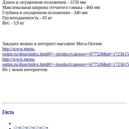
Длина в опущенном положении - 1150 мм
Максимальная ширина сетчатого гамака - 460 мм
Глубина в опущенном положении - 340 мм
Грузоподъемность - 45 кг
Вес - 3,9 кг
Заказать можно в интернет-магазине Мега-Оптим:
http://www.mega-
optim.ru/shop/index.html#!/~/product/category=677528&id=172361
http://www.mega-
optim.ru/shop/index.html#!/~/product/category=677528&id=172361
Не с моим интернетом
Гоcть