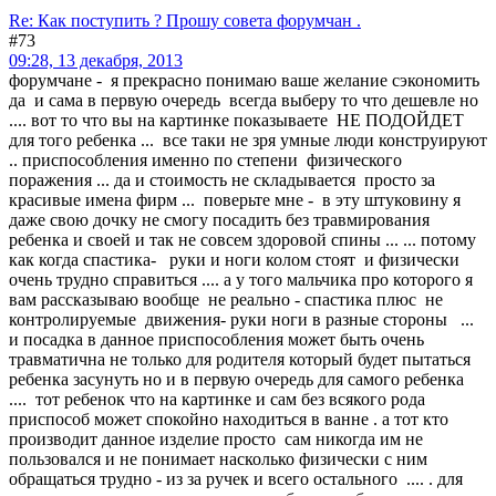
Re: Как поступить ? Прошу совета форумчан .
#73
09:28, 13 декабря, 2013
форумчане - я прекрасно понимаю ваше желание сэкономить
да и сама в первую очередь всегда выберу то что дешевле но
.... вот то что вы на картинке показываете НЕ ПОДОЙДЕТ
для того ребенка ... все таки не зря умные люди конструируют
.. приспособления именно по степени физического
поражения ... да и стоимость не складывается просто за
красивые имена фирм ... поверьте мне - в эту штуковину я
даже свою дочку не смогу посадить без травмирования
ребенка и своей и так не совсем здоровой спины ... ... потому
как когда спастика- руки и ноги колом стоят и физически
очень трудно справиться .... а у того мальчика про которого я
вам рассказываю вообще не реально - спастика плюс не
контролируемые движения- руки ноги в разные стороны ...
и посадка в данное приспособления может быть очень
травматична не только для родителя который будет пытаться
ребенка засунуть но и в первую очередь для самого ребенка
.... тот ребенок что на картинке и сам без всякого рода
приспособ может спокойно находиться в ванне . а тот кто
производит данное изделие просто сам никогда им не
пользовался и не понимает насколько физически с ним
обращаться трудно - из за ручек и всего остального .... . для