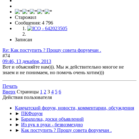
Старожил
Сообщения: 4 796
Записан
Re: Как поступить ? Прошу совета форумчан .
#74
09:46, 13 декабря, 2013
Вот и объясняйте нам))). Мы ж действительно многое не
знаем и не понимаем, но помочь очень хотим)))
Печать
Вверх
Страницы
1
2
3
4
5
6
Действия пользователя
Камчатский форум, новости, комментарии, обсуждения
►
ПКФорум
►
Барахолка, доски объявлений
►
Из рук в руки - безвозмездно
►
Как поступить ? Прошу совета форумчан .