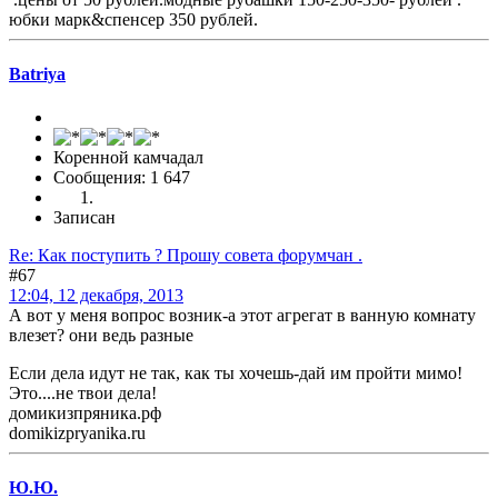
юбки марк&спенсер 350 рублей.
Batriya
Коренной камчадал
Сообщения: 1 647
Записан
Re: Как поступить ? Прошу совета форумчан .
#67
12:04, 12 декабря, 2013
А вот у меня вопрос возник-а этот агрегат в ванную комнату
влезет? они ведь разные
Если дела идут не так, как ты хочешь-дай им пройти мимо!
Это....не твои дела!
домикизпряника.рф
domikizpryanika.ru
Ю.Ю.