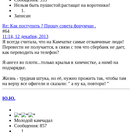
Нельзя быть пушистой:растащат на воротники!
Записан
Re: Как поступить ? Прошу совета форумчан .
#64
11:14, 12 декабря, 2013
Я всегда считала, что на Камчатке самые отзывчивые люди!
Перевести не получается, в связи с тем что сбербанк не дает,
как переводить на телефон?
Я-ангел во плоти...только крылья в химчистке, а нимб на
подзарядке.
Жизнь - трудная штука, но её, нужно прожить так, чтобы там
на верху все офигели и сказали: " а ну ка, повтори! "
Ю.Ю.
Молодой камчадал
Сообщения: 857