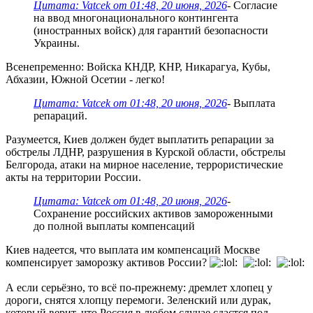
Цитата: Vatcek от 01:48, 20 июня, 2026
- Согласие
на ввод многонационального контингента
(иностранных войск) для гарантий безопасности
Украины.
Всенепременно: Войска КНДР, КНР, Никарагуа, Кубы,
Абхазии, Южной Осетии - легко!
Цитата: Vatcek от 01:48, 20 июня, 2026
- Выплата
репараций.
Разумеется, Киев должен будет выплатить репарации за
обстрелы ЛДНР, разрушения в Курской области, обстрелы
Белгорода, атаки на мирное население, террористические
акты на территории России.
Цитата: Vatcek от 01:48, 20 июня, 2026
-
Сохранение российских активов замороженными
до полной выплаты компенсаций
Киев надеется, что выплата им компенсаций Москве
компенсирует заморозку активов России?
А если серьёзно, то всё по-прежнему: дремлет хлопец у
дороги, снятся хлопцу перемоги. Зеленский или дурак,
который верит, что Россия в любом случае сдастся под