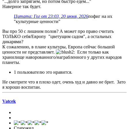
"...долго запрягаем, но потом быстро едем..."
Наверное так будет.
Цитата: Гог от 23:03, 20 июня, 2026
пофиг на их
"культурные ценности"
Вы про 50 с лишним полов? А может про право считать
ТОЛЬКО себя/Европу "цветущим садом", а остальных
дикарями?
К сожалению, в плане культуры, Европа сейчас большой
ценности не представляет.
Если только как
хранилище наворованного/награбленного у других народов
планеты.
1 пользователю это нравится.
Не смотрите что я плохо одет, очень худ и давно не брит. Зато
я хорошо воспитан.
Vatcek
Старожил