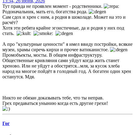
13:34, 26 июня, 2026
Тут правда не проявлен момент - родственники.
Родоначальник, мать его, богатства рода.
Сам сдох и хрен с ним, а родня в шоколаде. Может на это и
расчёт?
Хотя эти ребята крайне эгоистичные, да и родня у них под
стать.
А про "культурные ценности" я имел ввиду постройки, всякие
музеи, храмы сиречь кирхи и прочее ватиканистое.
Промобъекты, мосты. В общем инфраструктуру.
Общественные кривляния сами уйдут когда жить станет
хреново. Или не уйдут а обострятся...мля, за кусок хлеба
народ на многое пойдёт в голодный год. А богатеи один хрен
останутся. Мдя.
Никто не обязан доказывать тебе, что ты неправ.
Грех предаваться унынию когда есть другие грехи!
Гог