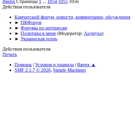
Вверх
Страницы
1
...
1054
1055
1056
Действия пользователя
Камчатский форум, новости, комментарии, обсуждения
►
ПКФорум
►
Форумы по интересам
►
Политика в мире
(Модератор:
Андруха
)
►
Украинская осень
Действия пользователя
Печать
Помощь
|
Условия и правила
|
Вверх ▲
SMF 2.1.7 © 2026
,
Simple Machines