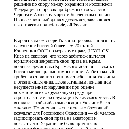
решение по спору между Украиной и Российской
Федерацией о правах прибрежных государств в
Черном и Азовском морях и Керченском проливе.
Процесс, который длился десять лет, завершился
практически полной победой России.
В арбитражном споре Украина требовала признать
нарушение Россией более чем 20 статей
Конвенции ООН по морскому праву (UNCLOS).
Киев не скрывал, что через арбитраж пытался
юридически закрепить свои права на Крым,
добиться демонтажа Крымского моста и взыскать с
России миллиардные компенсации. Арбитражный
трибунал отклонил почти все требования Украины
и ограничился лишь декларативным признанием
несущественных нарушений при оценке
воздействия на окружающую среду при
строительстве и эксплуатации Крымского моста. В
выплате какой-либо компенсации Украине было
отказано. По мнению экспертов, это блестящий
результат для Российской Федерации — ей удалось
зафиксировать свои права на акватории и
доказать, что Украине не было причинено
никакого фактического ущерба, а найденные