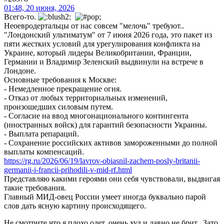
01:48, 20 июня, 2026
Всего-то.
Неоевродертальцы от нас совсем "мелочь" требуют..
"Лондонский ультиматум" от 7 июня 2026 года, это пакет из
пяти жестких условий для урегулирования конфликта на
Украине, который лидеры Великобритании, Франции,
Германии и Владимир Зеленский выдвинули на встрече в
Лондоне.
Основные требования к Москве:
- Немедленное прекращение огня.
- Отказ от любых территориальных изменений,
произошедших силовым путем.
- Согласие на ввод многонационального контингента
(иностранных войск) для гарантий безопасности Украины.
- Выплата репараций.
- Сохранение российских активов замороженными до полной
выплаты компенсаций.
https://rg.ru/2026/06/19/lavrov-obiasnil-zachem-posly-britanii-
germanii-i-francii-prihodili-v-mid-rf.html
Представляю какими героями они себя чувствовали, выдвигая
такие требования.
Главный МИД-овец России умеет иногда буквально парой
слов дать ясную картину происходящего.
Не смотрите что я плохо одет, очень худ и давно не брит. Зато