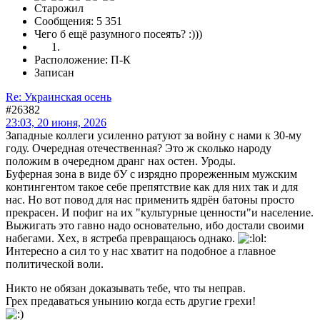
Старожил
Сообщения: 5 351
Чего б ещё разумного посеять? :)))
Расположение: П-К
Записан
Re: Украинская осень
#26382
23:03, 20 июня, 2026
Западные коллеги усиленно ратуют за войну с нами к 30-му
году. Очередная отечественная? Это ж сколько народу
положим в очередном дранг нах остен. Уроды.
Буферная зона в виде бУ с изрядно прореженным мужским
контингентом такое себе препятствие как для них так и для
нас. Но вот повод для нас применить ядрён батоны просто
прекрасен. И пофиг на их "культурные ценности"и население.
Выжигать это гавно надо основательно, ибо достали своими
набегами. Хех, в ястреба превращаюсь однако.
Интересно а сил то у нас хватит на подобное а главное
политической воли.
Никто не обязан доказывать тебе, что ты неправ.
Грех предаваться унынию когда есть другие грехи!