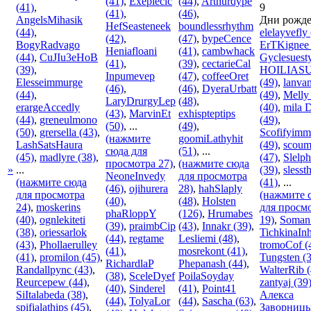
(41)
,
Exeplecic
(44)
,
Arthurdype
(41)
,
9
(41)
,
(46)
,
AngelsMihasik
Дни рожде
HefSeasteneek
boundlessrhythm
(44)
,
elelayvefly
(42)
,
(47)
,
bypeCence
BogyRadvago
ErTKignee
Heniafloani
(41)
,
cambwhack
(44)
,
CuJIu3eHoB
Gyclesuest
(41)
,
(39)
,
cectarieCal
(39)
,
HOILIAS
Inpumevep
(47)
,
coffeeOret
Elesseimmurge
(49)
,
lanvan
(46)
,
(46)
,
DyeraUrbatt
(44)
,
(49)
,
Melly
LaryDrurgyLep
(48)
,
erargeAccedly
(40)
,
mila 
(43)
,
MarvinEt
exhispteptips
(44)
,
greneulmono
(49)
,
(50)
,
...
(49)
,
(50)
,
grersella
(43)
,
Scofifyimm
(нажмите
goomiLathyhit
LashSatsHaura
(49)
,
scoum
сюда для
(51)
,
...
(45)
,
madlyre
(38)
,
(47)
,
Slelp
просмотра 27)
,
(нажмите сюда
»
...
(39)
,
slesst
NeoneInvedy
для просмотра
(нажмите сюда
(41)
,
...
(46)
,
ojihurera
28)
,
hahSlaply
для просмотра
(нажмите 
(40)
,
(48)
,
Holsten
24)
,
moskerins
для просм
phaRloppY
(126)
,
Hrumabes
(40)
,
ognlekiteti
19)
,
Soman
(39)
,
praimbCip
(43)
,
Innakr
(39)
,
(38)
,
oriessarlok
TichkinaIn
(44)
,
regtame
Lesliemi
(48)
,
(43)
,
Phollaerulley
tromoCof
(
(41)
,
mosrekont
(41)
,
(41)
,
promilon
(45)
,
Tungsten
(3
RichardlaP
Phepanash
(44)
,
Randallpync
(43)
,
WalterRib
(
(38)
,
SceleDyef
PoilaSoyday
Reurcepew
(44)
,
zantyaj
(39
(40)
,
Sinderel
(41)
,
Point41
SiItalabeda
(38)
,
Алекса
(44)
,
TolyaLor
(44)
,
Sascha
(63)
,
spifialathips
(45)
,
Заворниц