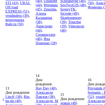
(40)
,
Unlalotet
Scierapaype
(40)
,
STI
(43)
,
URAL
(50)
,
Анаст
(44)
,
Wrentiata
SeoTwoGIS
(48)
,
Off road
Фоменко
(
(45)
,
Zmeisha
,
SergeyTK
,
EXPRESS
(51)
,
Алина
Sicrotte
(49)
,
vendindess
(39)
,
Калашник
Skagiommogy
венецианка
(38)
,
(39)
,
Tetactise
tbale.ru
(50)
Даркгрове
(39)
,
Vitieraicep
(44)
,
(40)
Сновкиллер
(46)
,
Яна
Цивенко
(28)
14
Дни
16
рождения:
Дни рожде
13
Hay Day
(40)
,
Privratnik
(
Дни рождения:
Александр
Serpanix -
15
Linch'
(38)
,
Rin-
Павлов
(38)
,
(52)
,
vsoab
»
Дни рождения:
tin-tin
(40)
,
Александр_М
Александр
демон
(49)