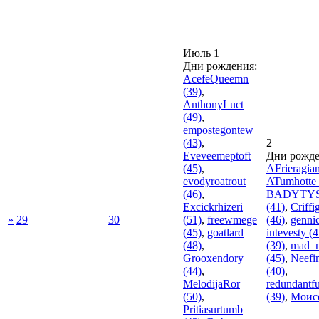
Июль 1
Дни рождения:
AcefeQueemn
(39)
,
AnthonyLuct
(49)
,
empostegontew
(43)
,
2
Eveveemeptoft
Дни рожде
(45)
,
AFrieragia
evodyroatrout
ATumhotte
(46)
,
BADYTY
Excickrhizeri
(41)
,
Criffi
»
29
30
(51)
,
freewmege
(46)
,
genni
(45)
,
goatlard
intevesty
(4
(48)
,
(39)
,
mad_
Grooxendory
(45)
,
Neefi
(44)
,
(40)
,
MelodijaRor
redundantf
(50)
,
(39)
,
Моис
Pritiasurtumb