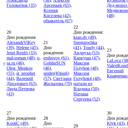
Александр
(38)
,
Алексей
Кузнецов
(
Головатюк
(35)
Арсеньев
(65)
,
Дед-мороз
Ксения
Медвежон
Киселева
(42)
,
(48)
обыватель
(67)
22
20
Дни рождения:
Дни рождения:
kran.dv
(49)
,
AlexandrViKey
21
Snegurochka
(39)
,
Helene
(45)
,
Дни
(41)
,
Tourly
(44)
,
23
Jenri Renfri
(33)
,
рождения:
Андруха
(53)
,
Дни рожде
mal-roman
(48)
,
o-
ershovov
(61)
,
Каркуша
(47)
,
LaLoca
(38
»
sa.ru
(46)
,
GoblinSUN
Максим
ValeriKond
Oleg_Menkov
(46)
,
Голубов
(48)
,
Евгений
(55)
,
st_prophet
spider(Юрий)
Максим
Кравченко
(44)
,
Валерий
(57)
,
Светлана
Голубов4
(48)
,
Дроздович
(63)
,
Жильцова
(70)
натали из
Люда Петрова
Владика
(50)
,
(43)
Наташа
Сергеева
(52)
27
30
Дни рождения:
28
Дни рожде
KostiC
(49)
,
Дни
Klyk
(43)
,
29