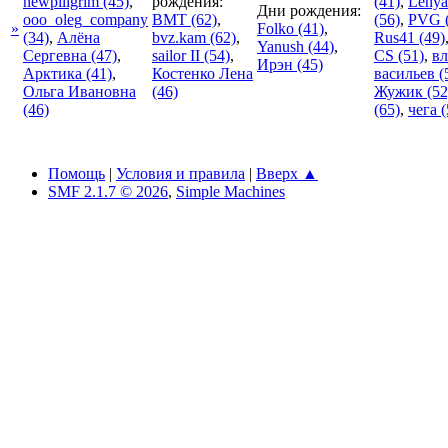
newpiligrim
(45)
,
рождения:
(41)
,
Lenya
Дни рождения:
ooo_oleg_company
BMT
(62)
,
(56)
,
PVG
»
Folko
(41)
,
(34)
,
Алёна
bvz.kam
(62)
,
Rus41
(49)
Yanush
(44)
,
Сергевна
(47)
,
sailor II
(54)
,
CS
(51)
,
в
Ирэн
(45)
Арктика
(41)
,
Костенко Лена
васильев
(
Ольга Ивановна
(46)
Жужик
(52
(46)
(65)
,
чега
(
Помощь
|
Условия и правила
|
Вверх ▲
SMF 2.1.7 © 2026
,
Simple Machines