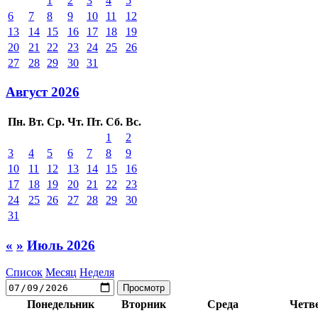
1
2
3
4
5
6
7
8
9
10
11
12
13
14
15
16
17
18
19
20
21
22
23
24
25
26
27
28
29
30
31
Август 2026
Пн.
Вт.
Ср.
Чт.
Пт.
Сб.
Вс.
1
2
3
4
5
6
7
8
9
10
11
12
13
14
15
16
17
18
19
20
21
22
23
24
25
26
27
28
29
30
31
«
»
Июль 2026
Список
Месяц
Неделя
Понедельник
Вторник
Среда
Четв