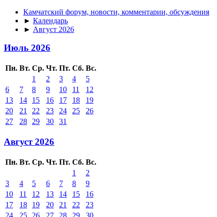
Камчатский форум, новости, комментарии, обсуждения
►
Календарь
►
Август 2026
Июль 2026
Пн.
Вт.
Ср.
Чт.
Пт.
Сб.
Вс.
1
2
3
4
5
6
7
8
9
10
11
12
13
14
15
16
17
18
19
20
21
22
23
24
25
26
27
28
29
30
31
Август 2026
Пн.
Вт.
Ср.
Чт.
Пт.
Сб.
Вс.
1
2
3
4
5
6
7
8
9
10
11
12
13
14
15
16
17
18
19
20
21
22
23
24
25
26
27
28
29
30