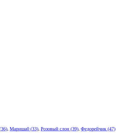
(36)
,
Мариша0 (33)
,
Розовый слон (39)
,
Федорейчик (47)