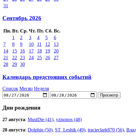
31
Сентябрь 2026
Пн.
Вт.
Ср.
Чт.
Пт.
Сб.
Вс.
1
2
3
4
5
6
7
8
9
10
11
12
13
14
15
16
17
18
19
20
21
22
23
24
25
26
27
28
29
30
Календарь предстоящих событий
Список
Месяц
Неделя
Дни рождения
27 августа
:
MustDie (41)
,
yzisonos (48)
28 августа
:
Dolphin (50)
,
ST_Leshik (49)
,
tracieclark870 (56)
,
Влад