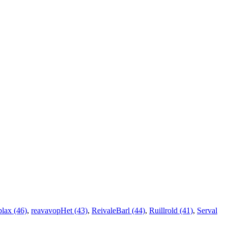
lax (46)
,
reavavopHet (43)
,
ReivaleBarl (44)
,
Ruillrold (41)
,
Serval