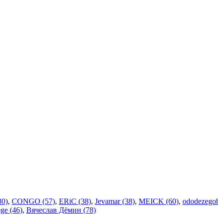
30)
,
CONGO (57)
,
ERiC (38)
,
Jevamar (38)
,
MEICK (60)
,
ododezegob
ge (46)
,
Вячеслав Дёмин (78)