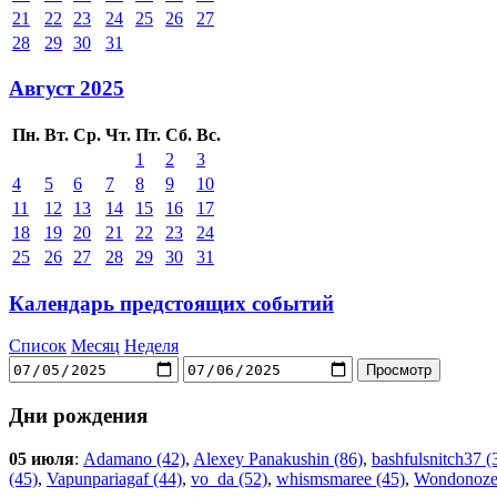
21
22
23
24
25
26
27
28
29
30
31
Август 2025
Пн.
Вт.
Ср.
Чт.
Пт.
Сб.
Вс.
1
2
3
4
5
6
7
8
9
10
11
12
13
14
15
16
17
18
19
20
21
22
23
24
25
26
27
28
29
30
31
Календарь предстоящих событий
Список
Месяц
Неделя
Дни рождения
05 июля
:
Adamano (42)
,
Alexey Panakushin (86)
,
bashfulsnitch37 (
(45)
,
Vapunpariagaf (44)
,
vo_da (52)
,
whismsmaree (45)
,
Wondonoze