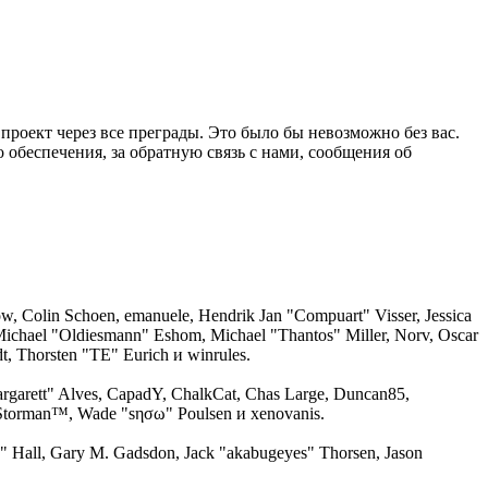
 проект через все преграды. Это было бы невозможно без вас.
 обеспечения, за обратную связь с нами, сообщения об
w, Colin Schoen, emanuele, Hendrik Jan "Compuart" Visser, Jessica
ichael "Oldiesmann" Eshom, Michael "Thantos" Miller, Norv, Oscar
t, Thorsten "TE" Eurich и winrules.
argarett" Alves, CapadY, ChalkCat, Chas Large, Duncan85,
e, Storman™, Wade "sησω" Poulsen и xenovanis.
 Hall, Gary M. Gadsdon, Jack "akabugeyes" Thorsen, Jason