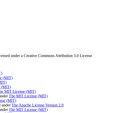
censed under a Creative Commons Attribution 3.0 License
T)
e (MIT)
MIT)
 (MIT)
he MIT License (MIT)
under
The MIT License (MIT)
nse (MIT)
d under
The Apache License Version 2.0
 under
The MIT License (MIT)