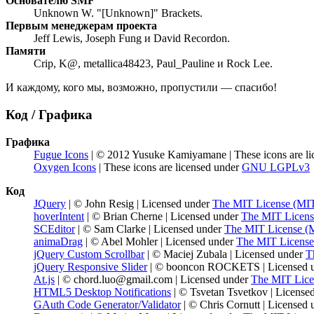
Основателю SMF
Unknown W. "[Unknown]" Brackets.
Первым менеджерам проекта
Jeff Lewis, Joseph Fung и David Recordon.
Памяти
Crip, K@, metallica48423, Paul_Pauline и Rock Lee.
И каждому, кого мы, возможно, пропустили — спасибо!
Код / Графика
Графика
Fugue Icons
| © 2012 Yusuke Kamiyamane | These icons are li
Oxygen Icons
| These icons are licensed under
GNU LGPLv3
Код
JQuery
| © John Resig | Licensed under
The MIT License (MI
hoverIntent
| © Brian Cherne | Licensed under
The MIT Licens
SCEditor
| © Sam Clarke | Licensed under
The MIT License (
animaDrag
| © Abel Mohler | Licensed under
The MIT License
jQuery Custom Scrollbar
| © Maciej Zubala | Licensed under
T
jQuery Responsive Slider
| © booncon ROCKETS | Licensed 
At.js
| © chord.luo@gmail.com | Licensed under
The MIT Lice
HTML5 Desktop Notifications
| © Tsvetan Tsvetkov | License
GAuth Code Generator/Validator
| © Chris Cornutt | Licensed