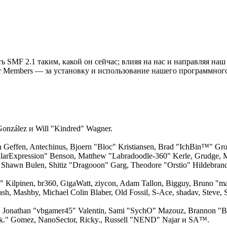
ь SMF 2.1 таким, какой он сейчас; влияя на нас и направляя наш
r Members — за установку и использование нашего программного
 González и Will "Kindred" Wagner.
an Geffen, Antechinus, Bjoern "Bloc" Kristiansen, Brad "IchBin™" Gro
larExpression" Benson, Matthew "Labradoodle-360" Kerle, Grudge, M
 Shawn Bulen, Shitiz "Dragooon" Garg, Theodore "Orstio" Hildebrand
x" Kilpinen, br360, GigaWatt, ziycon, Adam Tallon, Bigguy, Bruno "m
ash, Mashby, Michael Colin Blaber, Old Fossil, S-Ace, shadav, Stev
 Jonathan "vbgamer45" Valentin, Sami "SychO" Mazouz, Brannon "B"
ck." Gomez, NanoSector, Ricky., Russell "NEND" Najar и SA™.