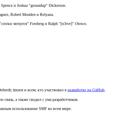
me Spence и Joshua "groundup" Dickerson.
guez, Robert Monden и Relyana.
 "cσσкιє мσηѕтєя" Forsberg и Ralph "[n3rve]" Otowo.
Deberdt; tinoest и всем, кто участвовал в
разработке на GitHub
.
 связь, а также сводил с ума разработчиков.
можным использование SMF во всем мире.