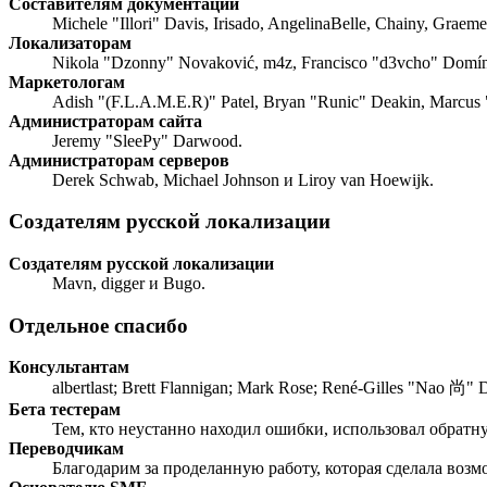
Составителям документации
Michele "Illori" Davis, Irisado, AngelinaBelle, Chainy, Grae
Локализаторам
Nikola "Dzonny" Novaković, m4z, Francisco "d3vcho" Domín
Маркетологам
Adish "(F.L.A.M.E.R)" Patel, Bryan "Runic" Deakin, Marcus
Администраторам сайта
Jeremy "SleePy" Darwood.
Администраторам серверов
Derek Schwab, Michael Johnson и Liroy van Hoewijk.
Создателям русской локализации
Создателям русской локализации
Mavn, digger и Bugo.
Отдельное спасибо
Консультантам
albertlast; Brett Flannigan; Mark Rose; René-Gilles "Nao 尚" 
Бета тестерам
Тем, кто неустанно находил ошибки, использовал обратную
Переводчикам
Благодарим за проделанную работу, которая сделала воз