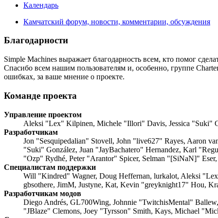
Календарь
Камчатский форум, новости, комментарии, обсуждения
Благодарности
Simple Machines выражает благодарность всем, кто помог сделат
Спасибо всем нашим пользователям и, особенно, группе Charte
ошибках, за ваше мнение о проекте.
Команде проекта
Управление проектом
Aleksi "Lex" Kilpinen, Michele "Illori" Davis, Jessica "Suki"
Разработчикам
Jon "Sesquipedalian" Stovell, John "live627" Rayes, Aaron v
"Suki" González, Juan "JayBachatero" Hernandez, Karl "Regu
"Ozp" Rydhé, Peter "Arantor" Spicer, Selman "[SiNaN]" Eser,
Специалистам поддержки
Will "Kindred" Wagner, Doug Heffernan, lurkalot, Aleksi "Le
gbsothere, JimM, Justyne, Kat, Kevin "greyknight17" Hou, Kr
Разработчикам модов
Diego Andrés, GL700Wing, Johnnie "TwitchisMental" Ballew,
"JBlaze" Clemons, Joey "Tyrsson" Smith, Kays, Michael "Mi