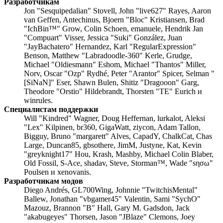
Разработчикам
Jon "Sesquipedalian" Stovell, John "live627" Rayes, Aaron
van Geffen, Antechinus, Bjoern "Bloc" Kristiansen, Brad
"IchBin™" Grow, Colin Schoen, emanuele, Hendrik Jan
"Compuart" Visser, Jessica "Suki" González, Juan
"JayBachatero" Hernandez, Karl "RegularExpression"
Benson, Matthew "Labradoodle-360" Kerle, Grudge,
Michael "Oldiesmann" Eshom, Michael "Thantos" Miller,
Norv, Oscar "Ozp" Rydhé, Peter "Arantor" Spicer, Selman "
[SiNaN]" Eser, Shawn Bulen, Shitiz "Dragooon" Garg,
Theodore "Orstio" Hildebrandt, Thorsten "TE" Eurich и
winrules.
Специалистам поддержки
Will "Kindred" Wagner, Doug Heffernan, lurkalot, Aleksi
"Lex" Kilpinen, br360, GigaWatt, ziycon, Adam Tallon,
Bigguy, Bruno "margarett" Alves, CapadY, ChalkCat, Chas
Large, Duncan85, gbsothere, JimM, Justyne, Kat, Kevin
"greyknight17" Hou, Krash, Mashby, Michael Colin Blaber,
Old Fossil, S-Ace, shadav, Steve, Storman™, Wade "sησω"
Poulsen и xenovanis.
Разработчикам модов
Diego Andrés, GL700Wing, Johnnie "TwitchisMental"
Ballew, Jonathan "vbgamer45" Valentin, Sami "SychO"
Mazouz, Brannon "B" Hall, Gary M. Gadsdon, Jack
"akabugeyes" Thorsen, Jason "JBlaze" Clemons, Joey