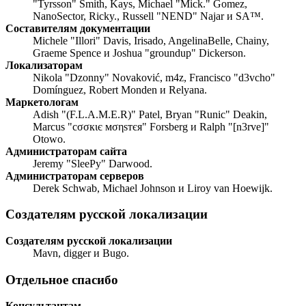
"Tyrsson" Smith, Kays, Michael "Mick." Gomez,
NanoSector, Ricky., Russell "NEND" Najar и SA™.
Составителям документации
Michele "Illori" Davis, Irisado, AngelinaBelle, Chainy,
Graeme Spence и Joshua "groundup" Dickerson.
Локализаторам
Nikola "Dzonny" Novaković, m4z, Francisco "d3vcho"
Domínguez, Robert Monden и Relyana.
Маркетологам
Adish "(F.L.A.M.E.R)" Patel, Bryan "Runic" Deakin,
Marcus "cσσкιє мσηѕтєя" Forsberg и Ralph "[n3rve]"
Otowo.
Администраторам сайта
Jeremy "SleePy" Darwood.
Администраторам серверов
Derek Schwab, Michael Johnson и Liroy van Hoewijk.
Создателям русской локализации
Создателям русской локализации
Mavn, digger и Bugo.
Отдельное спасибо
Консультантам