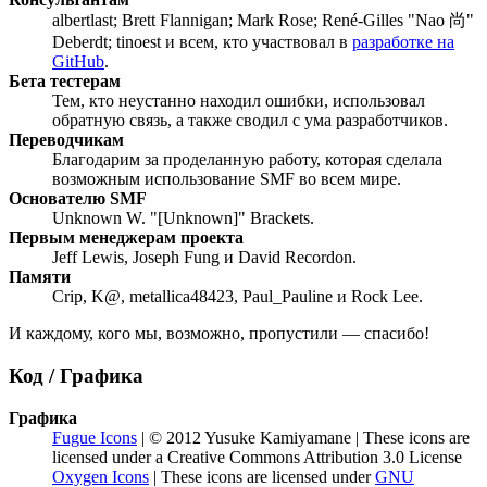
albertlast; Brett Flannigan; Mark Rose; René-Gilles "Nao 尚"
Deberdt; tinoest и всем, кто участвовал в
разработке на
GitHub
.
Бета тестерам
Тем, кто неустанно находил ошибки, использовал
обратную связь, а также сводил с ума разработчиков.
Переводчикам
Благодарим за проделанную работу, которая сделала
возможным использование SMF во всем мире.
Основателю SMF
Unknown W. "[Unknown]" Brackets.
Первым менеджерам проекта
Jeff Lewis, Joseph Fung и David Recordon.
Памяти
Crip, K@, metallica48423, Paul_Pauline и Rock Lee.
И каждому, кого мы, возможно, пропустили — спасибо!
Код / Графика
Графика
Fugue Icons
| © 2012 Yusuke Kamiyamane | These icons are
licensed under a Creative Commons Attribution 3.0 License
Oxygen Icons
| These icons are licensed under
GNU