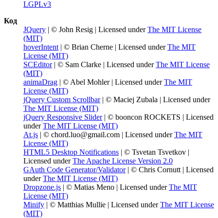
LGPLv3
Код
JQuery
| © John Resig | Licensed under
The MIT License
(MIT)
hoverIntent
| © Brian Cherne | Licensed under
The MIT
License (MIT)
SCEditor
| © Sam Clarke | Licensed under
The MIT License
(MIT)
animaDrag
| © Abel Mohler | Licensed under
The MIT
License (MIT)
jQuery Custom Scrollbar
| © Maciej Zubala | Licensed under
The MIT License (MIT)
jQuery Responsive Slider
| © booncon ROCKETS | Licensed
under
The MIT License (MIT)
At.js
| © chord.luo@gmail.com | Licensed under
The MIT
License (MIT)
HTML5 Desktop Notifications
| © Tsvetan Tsvetkov |
Licensed under
The Apache License Version 2.0
GAuth Code Generator/Validator
| © Chris Cornutt | Licensed
under
The MIT License (MIT)
Dropzone.js
| © Matias Meno | Licensed under
The MIT
License (MIT)
Minify
| © Matthias Mullie | Licensed under
The MIT License
(MIT)