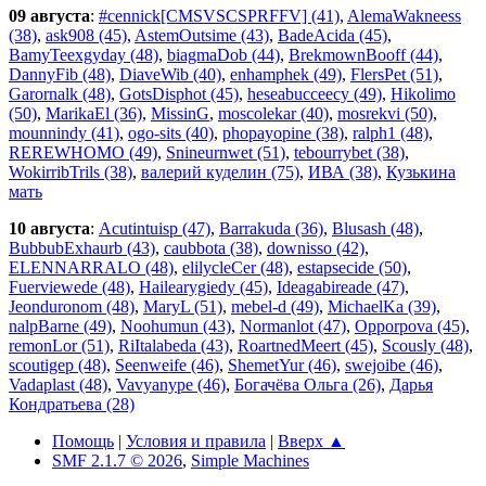
09 августа
:
#cennick[CMSVSCSPRFFV] (41)
,
AlemaWakneess
(38)
,
ask908 (45)
,
AstemOutsime (43)
,
BadeAcida (45)
,
BamyTeexgyday (48)
,
biagmaDob (44)
,
BrekmownBooff (44)
,
DannyFib (48)
,
DiaveWib (40)
,
enhamphek (49)
,
FlersPet (51)
,
Garornalk (48)
,
GotsDisphot (45)
,
heseabucceecy (49)
,
Hikolimo
(50)
,
MarikaEl (36)
,
MissinG
,
moscolekar (40)
,
mosrekvi (50)
,
mounnindy (41)
,
ogo-sits (40)
,
phopayopine (38)
,
ralph1 (48)
,
REREWHOMO (49)
,
Snineurnwet (51)
,
tebourrybet (38)
,
WokirribTrils (38)
,
валерий куделин (75)
,
ИВА (38)
,
Кузькина
мать
10 августа
:
Acutintuisp (47)
,
Barrakuda (36)
,
Blusash (48)
,
BubbubExhaurb (43)
,
caubbota (38)
,
downisso (42)
,
ELENNARRALO (48)
,
elilycleCer (48)
,
estapsecide (50)
,
Fuerviewede (48)
,
Hailearygiedy (45)
,
Ideagabireade (47)
,
Jeonduronom (48)
,
MaryL (51)
,
mebel-d (49)
,
MichaelKa (39)
,
nalpBarne (49)
,
Noohumun (43)
,
Normanlot (47)
,
Opporpova (45)
,
remonLor (51)
,
RiItalabeda (43)
,
RoartnedMeert (45)
,
Scously (48)
,
scoutigep (48)
,
Seenweife (46)
,
ShemetYur (46)
,
swejoibe (46)
,
Vadaplast (48)
,
Vavyanype (46)
,
Богачёва Ольга (26)
,
Дарья
Кондратьева (28)
Помощь
|
Условия и правила
|
Вверх ▲
SMF 2.1.7 © 2026
,
Simple Machines