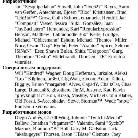
Разработчикам
Jon "Sesquipedalian" Stovell, John "live627" Rayes, Aaron
van Geffen, Antechinus, Bjoern "Bloc" Kristiansen, Brad
"IchBin™" Grow, Colin Schoen, emanuele, Hendrik Jan
"Compuart" Visser, Jessica "Suki" González, Juan
"JayBachatero" Hernandez, Karl "RegularExpression"
Benson, Matthew "Labradoodle-360" Kerle, Grudge,
Michael "Oldiesmann" Eshom, Michael "Thantos" Miller,
Norv, Oscar "Ozp" Rydhé, Peter "Arantor" Spicer, Selman "
[SiNaN]" Eser, Shawn Bulen, Shitiz "Dragooon" Garg,
Theodore "Orstio" Hildebrandt, Thorsten "TE" Eurich и
winrules.
Специалистам поддержки
Will "Kindred" Wagner, Doug Heffernan, lurkalot, Aleksi
"Lex" Kilpinen, br360, GigaWatt, ziycon, Adam Tallon,
Bigguy, Bruno "margarett" Alves, CapadY, ChalkCat, Chas
Large, Duncan85, gbsothere, JimM, Justyne, Kat, Kevin
"greyknight17" Hou, Krash, Mashby, Michael Colin Blaber,
Old Fossil, S-Ace, shadav, Steve, Storman™, Wade "sησω"
Poulsen и xenovanis.
Разработчикам модов
Diego Andrés, GL700Wing, Johnnie "TwitchisMental"
Ballew, Jonathan "vbgamer45" Valentin, Sami "SychO"
Mazouz, Brannon "B" Hall, Gary M. Gadsdon, Jack
"akabugeyes" Thorsen, Jason "JBlaze" Clemons, Joey