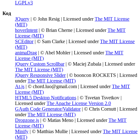
LGPLv3
Код
JQuery
| © John Resig | Licensed under
The MIT License
(MIT)
hoverIntent
| © Brian Cherne | Licensed under
The MIT
License (MIT)
SCEditor
| © Sam Clarke | Licensed under
The MIT License
(MIT)
animaDrag
| © Abel Mohler | Licensed under
The MIT
License (MIT)
jQuery Custom Scrollbar
| © Maciej Zubala | Licensed under
The MIT License (MIT)
jQuery Responsive Slider
| © booncon ROCKETS | Licensed
under
The MIT License (MIT)
At.js
| © chord.luo@gmail.com | Licensed under
The MIT
License (MIT)
HTML5 Desktop Notifications
| © Tsvetan Tsvetkov |
Licensed under
The Apache License Version 2.0
GAuth Code Generator/Validator
| © Chris Cornutt | Licensed
under
The MIT License (MIT)
Dropzone.js
| © Matias Meno | Licensed under
The MIT
License (MIT)
Minify
| © Matthias Mullie | Licensed under
The MIT License
(MIT)