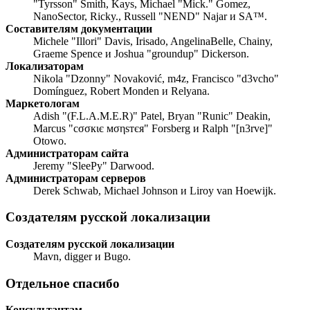
"Tyrsson" Smith, Kays, Michael "Mick." Gomez,
NanoSector, Ricky., Russell "NEND" Najar и SA™.
Составителям документации
Michele "Illori" Davis, Irisado, AngelinaBelle, Chainy,
Graeme Spence и Joshua "groundup" Dickerson.
Локализаторам
Nikola "Dzonny" Novaković, m4z, Francisco "d3vcho"
Domínguez, Robert Monden и Relyana.
Маркетологам
Adish "(F.L.A.M.E.R)" Patel, Bryan "Runic" Deakin,
Marcus "cσσкιє мσηѕтєя" Forsberg и Ralph "[n3rve]"
Otowo.
Администраторам сайта
Jeremy "SleePy" Darwood.
Администраторам серверов
Derek Schwab, Michael Johnson и Liroy van Hoewijk.
Создателям русской локализации
Создателям русской локализации
Mavn, digger и Bugo.
Отдельное спасибо
Консультантам