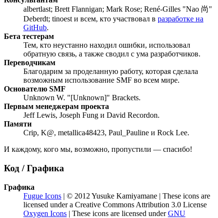
albertlast; Brett Flannigan; Mark Rose; René-Gilles "Nao 尚"
Deberdt; tinoest и всем, кто участвовал в
разработке на
GitHub
.
Бета тестерам
Тем, кто неустанно находил ошибки, использовал
обратную связь, а также сводил с ума разработчиков.
Переводчикам
Благодарим за проделанную работу, которая сделала
возможным использование SMF во всем мире.
Основателю SMF
Unknown W. "[Unknown]" Brackets.
Первым менеджерам проекта
Jeff Lewis, Joseph Fung и David Recordon.
Памяти
Crip, K@, metallica48423, Paul_Pauline и Rock Lee.
И каждому, кого мы, возможно, пропустили — спасибо!
Код / Графика
Графика
Fugue Icons
| © 2012 Yusuke Kamiyamane | These icons are
licensed under a Creative Commons Attribution 3.0 License
Oxygen Icons
| These icons are licensed under
GNU