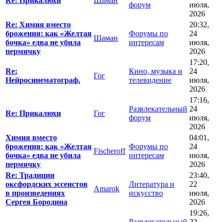
Re: Прикалюхи
Шаман
форум
июля,
2026
Re: Химия вместо
20:32,
брожения: как «Желтая
Форумы по
24
Шаман
бочка» едва не убила
интересам
июля,
пермячку
2026
17:20,
Re:
Кино, музыка и
24
Гог
Нейросинематограф.
телевидение
июля,
2026
17:16,
Развлекательный
24
Re: Прикалюхи
Гог
форум
июля,
2026
Химия вместо
04:01,
брожения: как «Желтая
Форумы по
24
Fischeroff
бочка» едва не убила
интересам
июля,
пермячку
2026
Re: Традиции
23:40,
оксфордских эссеистов
Литература и
22
Amarok
в произведениях
искусство
июля,
Сергея Бородина
2026
19:26,
Развлекательный
22