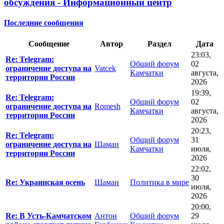
обсуждения - Информационный центр
Последние сообщения
Сообщение
Автор
Раздел
Дата
23:03,
Re: Telegram:
Общий форум
02
ограничение доступа на
Vatcek
Камчатки
августа,
территории России
2026
19:39,
Re: Telegram:
Общий форум
02
ограничение доступа на
Romesh
Камчатки
августа,
территории России
2026
20:23,
Re: Telegram:
Общий форум
31
ограничение доступа на
Шаман
Камчатки
июля,
территории России
2026
22:02,
30
Re: Украинская осень
Шаман
Политика в мире
июля,
2026
20:00,
Re: В Усть-Камчатском
Антон
Общий форум
29