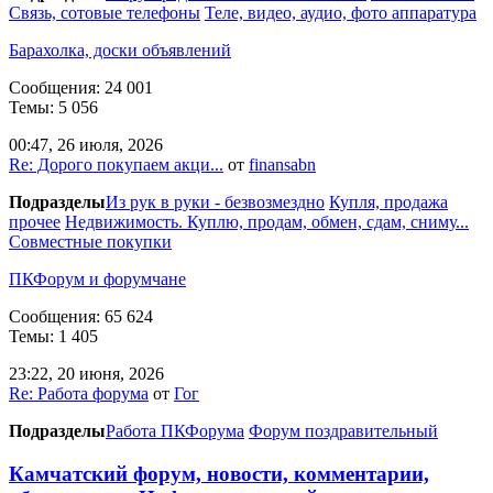
Связь, сотовые телефоны
Теле, видео, аудио, фото аппаратура
Барахолка, доски объявлений
Сообщения: 24 001
Темы: 5 056
00:47, 26 июля, 2026
Re: Дорого покупаем акци...
от
finansabn
Подразделы
Из рук в руки - безвозмездно
Купля, продажа
прочее
Недвижимость. Куплю, продам, обмен, сдам, сниму...
Совместные покупки
ПКФорум и форумчане
Сообщения: 65 624
Темы: 1 405
23:22, 20 июня, 2026
Re: Работа форума
от
Гог
Подразделы
Работа ПКФорума
Форум поздравительный
Камчатский форум, новости, комментарии,