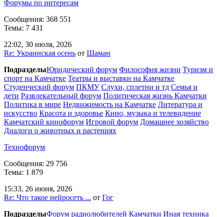
Форумы по интересам
Сообщения: 368 551
Темы: 7 431
22:02, 30 июля, 2026
Re: Украинская осень
от
Шаман
Подразделы
Юридический форум
Философия жизни
Туризм и
спорт на Камчатке
Театры и выставки на Камчатке
Студенческий форум
ПКМУ
Слухи, сплетни и тд
Семья и
дети
Развлекательный форум
Политическая жизнь Камчатки
Политика в мире
Недвижимость на Камчатке
Литература и
искусство
Красота и здоровье
Кино, музыка и телевидение
Камчатский кинофорум
Игровой форум
Домашнее хозяйство
Диалоги о животных и растениях
Технофорум
Сообщения: 29 756
Темы: 1 879
15:33, 26 июня, 2026
Re: Что такое нейросеть ...
от
Гог
Подразделы
Форум радиолюбителей Камчатки
Иная техника