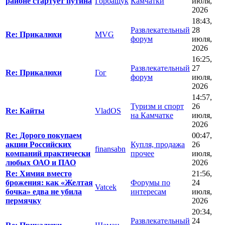
районе стартует путина
Горбащук
Камчатки
июля,
2026
18:43,
Развлекательный
28
Re: Прикалюхи
MVG
форум
июля,
2026
16:25,
Развлекательный
27
Re: Прикалюхи
Гог
форум
июля,
2026
14:57,
Туризм и спорт
26
Re: Кайты
VladOS
на Камчатке
июля,
2026
Re: Дорого покупаем
00:47,
акции Российских
Купля, продажа
26
finansabn
компаний практически
прочее
июля,
любых ОАО и ПАО
2026
Re: Химия вместо
21:56,
брожения: как «Желтая
Форумы по
24
Vatcek
бочка» едва не убила
интересам
июля,
пермячку
2026
20:34,
Развлекательный
24