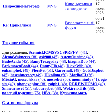
Кино, музыка и
17
Нейросинематограф.
MVG
телевидение
июля,
2026
06:21,
Развлекательный
17
Re: Прикалюхи
MVG
форум
июля,
2026
Текущие события
Дни рождения:
#cennick[CMSVSCSPRFFV]
(41)
,
AlemaWakneess
(38)
,
ask908
(45)
,
AstemOutsime
(43)
,
BadeAcida
(45)
,
BamyTeexgyday
(48)
,
biagmaDob
(44)
,
BrekmownBooff
(44)
,
DannyFib
(48)
,
DiaveWib
(40)
,
enhamphek
(49)
,
FlersPet
(51)
,
Garornalk
(48)
,
GotsDisphot
(45)
,
heseabucceecy
(49)
,
Hikolimo
(50)
,
MarikaEl
(36)
,
MissinG
,
moscolekar
(40)
,
mosrekvi
(50)
,
mounnindy
(41)
,
ogo-
sits
(40)
,
phopayopine
(38)
,
ralph1
(48)
,
REREWHOMO
(49)
,
Snineurnwet
(51)
,
tebourrybet
(38)
,
WokirribTrils
(38)
,
валерий куделин
(75)
,
ИВА
(38)
,
Кузькина мать
Статистика форума