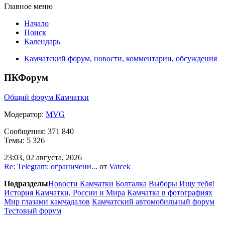
Главное меню
Начало
Поиск
Календарь
Камчатский форум, новости, комментарии, обсуждения
ПКФорум
Общий форум Камчатки
Модератор:
MVG
Сообщения: 371 840
Темы: 5 326
23:03, 02 августа, 2026
Re: Telegram: ограничени...
от
Vatcek
Подразделы
Новости Камчатки
Болталка
Выборы
Ищу тебя!
История Камчатки, России и Мира
Камчатка в фотографиях
Мир глазами камчадалов
Камчатский автомобильный форум
Тестовый форум