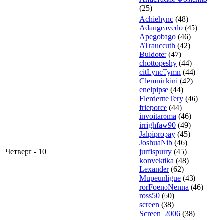
(25)
Achiehync
(48)
Adangeavedo
(45)
Apegobago
(46)
ATrauccuth
(42)
Buldoter
(47)
chottopeshy
(44)
citLyncTymn
(44)
Clemninkini
(42)
enelpipse
(44)
FlerderneTery
(46)
frieporce
(44)
invoitaroma
(46)
irrighfaw90
(49)
Jalpipropay
(45)
JoshuaNib
(46)
Четверг - 10
jurfispurry
(45)
konvektika
(48)
Lexander
(62)
Mupeunligue
(43)
rorFoenoNenna
(46)
ross50
(60)
screen
(38)
Screen_2006
(38)