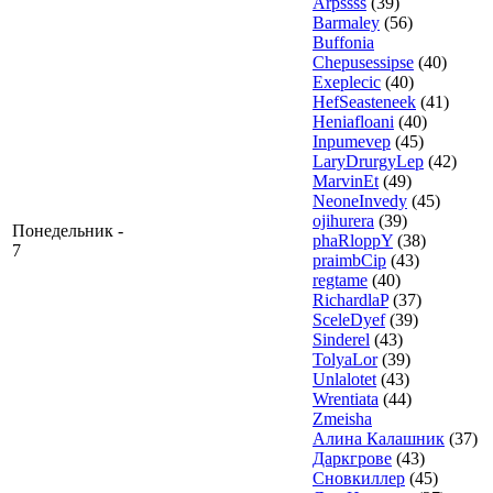
Arpssss
(39)
Barmaley
(56)
Buffonia
Chepusessipse
(40)
Exeplecic
(40)
HefSeasteneek
(41)
Heniafloani
(40)
Inpumevep
(45)
LaryDrurgyLep
(42)
MarvinEt
(49)
NeoneInvedy
(45)
ojihurera
(39)
Понедельник -
phaRloppY
(38)
7
praimbCip
(43)
regtame
(40)
RichardlaP
(37)
SceleDyef
(39)
Sinderel
(43)
TolyaLor
(39)
Unlalotet
(43)
Wrentiata
(44)
Zmeisha
Алина Калашник
(37)
Даркгрове
(43)
Сновкиллер
(45)