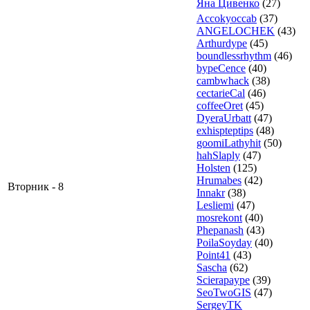
Яна Цивенко
(27)
Accokyoccab
(37)
ANGELOCHEK
(43)
Arthurdype
(45)
boundlessrhythm
(46)
bypeCence
(40)
cambwhack
(38)
cectarieCal
(46)
coffeeOret
(45)
DyeraUrbatt
(47)
exhispteptips
(48)
goomiLathyhit
(50)
hahSlaply
(47)
Holsten
(125)
Hrumabes
(42)
Вторник - 8
Innakr
(38)
Lesliemi
(47)
mosrekont
(40)
Phepanash
(43)
PoilaSoyday
(40)
Point41
(43)
Sascha
(62)
Scierapaype
(39)
SeoTwoGIS
(47)
SergeyTK