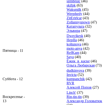
sirmbruic
(46)
skifpk
(63)
Waksmilk
(45)
Weephedy
(44)
ZitErirlcar
(43)
Zollannyspown
(47)
Катапульта
(32)
Эльвира
(47)
Dwecikesk
(40)
HepIIa
(46)
koltunova
(46)
moto-anya
(42)
Пятница - 11
RefKam
(44)
Saya
(40)
Ёжик_в_каске
(46)
Ольга Любарская
(73)
dudkinvova
(39)
Invicta
(52)
Суббота - 12
kumpanchik
(42)
RVR
Алексей Попов
(27)
Linch'
(37)
Воскресенье -
Rin-tin-tin
(39)
13
Александр Головатюк