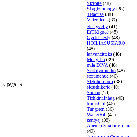
Sicrotte
(48)
Skagiommogy
(38)
Tetactise
(38)
Vitieraicep
(39)
elelayvefly
(41)
ErTKignee
(45)
Gyclesuesty
(48)
HOILIASUSIARO
(48)
lanvaneitteks
(48)
Melly Lu
(39)
mila DIVA
(48)
Scofifyimmilm
(48)
scoumenue
(46)
Slelphumfum
(38)
Среда - 9
slessthikerie
(40)
Soman
(50)
TichkinaInhag
(46)
tromoCof
(46)
Tungsten
(36)
WalterRib
(41)
zantyaj
(38)
Алекса Заворницына
(49)
Анастасия Фоменко