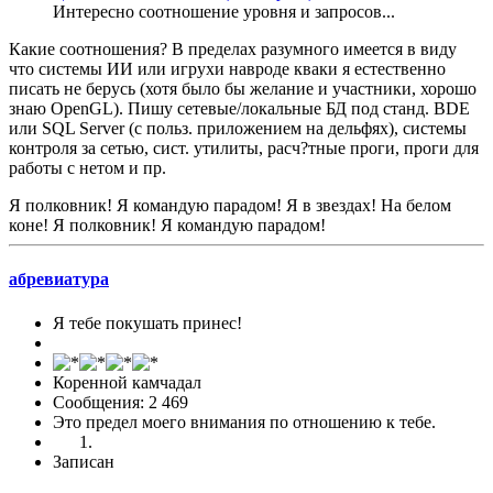
Интересно соотношение уровня и запросов...
Какие соотношения? В пределах разумного имеется в виду
что системы ИИ или игрухи навроде кваки я естественно
писать не берусь (хотя было бы желание и участники, хорошо
знаю OpenGL). Пишу сетевые/локальные БД под станд. BDE
или SQL Server (с польз. приложением на дельфях), системы
контроля за сетью, сист. утилиты, расч?тные проги, проги для
работы с нетом и пр.
Я полковник! Я командую парадом! Я в звездах! На белом
коне! Я полковник! Я командую парадом!
абревиатура
Я тебе покушать принес!
Коренной камчадал
Сообщения: 2 469
Это предел моего внимания по отношению к тебе.
Записан