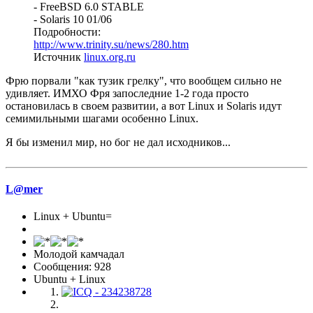
- FreeBSD 6.0 STABLE
- Solaris 10 01/06
Подробности:
http://www.trinity.su/news/280.htm
Источник
linux.org.ru
Фрю порвали "как тузик грелку", что вообщем сильно не
удивляет. ИМХО Фря запоследние 1-2 года просто
остановилась в своем развитии, а вот Linux и Solaris идут
семимильными шагами особенно Linux.
Я бы изменил мир, но бог не дал исходников...
L@mer
Linux + Ubuntu=
Молодой камчадал
Сообщения: 928
Ubuntu + Linux