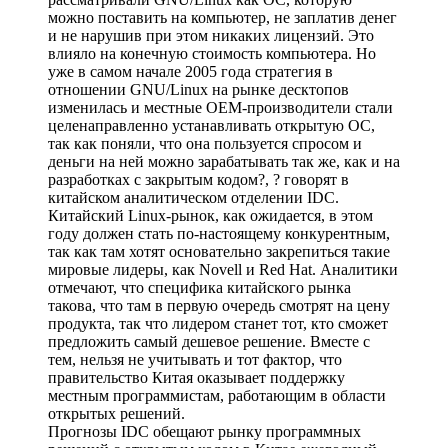
можно поставить на компьютер, не заплатив денег
и не нарушив при этом никаких лицензий. Это
влияло на конечную стоимость компьютера. Но
уже в самом начале 2005 года стратегия в
отношении GNU/Linux на рынке десктопов
изменилась и местные OEM-производители стали
целенаправленно устанавливать открытую ОС,
так как поняли, что она пользуется спросом и
деньги на ней можно зарабатывать так же, как и на
разработках с закрытым кодом?, ? говорят в
китайском аналитическом отделении IDC.
Китайский Linux-рынок, как ожидается, в этом
году должен стать по-настоящему конкурентным,
так как там хотят основательно закрепиться такие
мировые лидеры, как Novell и Red Hat. Аналитики
отмечают, что специфика китайского рынка
такова, что там в первую очередь смотрят на цену
продукта, так что лидером станет тот, кто сможет
предложить самый дешевое решение. Вместе с
тем, нельзя не учитывать и тот фактор, что
правительство Китая оказывает поддержку
местным программистам, работающим в области
открытых решений.
Прогнозы IDC обещают рынку программных