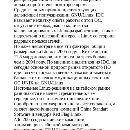
должно пройти еще некоторое время.
Среди главных причин, препятствующих
дальнейшей популяризации GNU/Linux, IDC
называет нехватку опыта работы с этой ОС,
отсутствие необходимого количества
квалифицированных Linux-разработчиков, а также
недостаточно высокий интерес к Linux со стороны
рядовых пользователей.
Но даже несмотря на все эти факторы, общий
размер рынка Linux в 2005 году в Китае достиг
11,8 млрд долларов, что почти на треть больше,
чем в 2004 году. По мнению аналитиков из IDC, на
сегодня основной прирост рынка открытого ПО
идет за счет государственных заказов и замены в
банковских и телекоммуникационных секторах
ОС UNIX на GNU/Linux.
Настольные Linux-решения на китайском рынке
развиваются не менее стремительно, чем
серверные, но в отличие от последних они
приобретают популярность не за счет госзаказов, а
за счет настойчивости компаний China Standart
Software и вендора Red Flag Linux.
?До 2005 года китайские компании,
занимающиеся сборкой компьютеров,
рассматривали GNU/Linux как ОС, которую