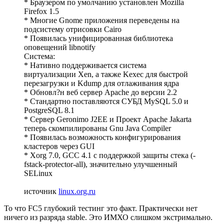
* Браузером по умолчанию установлен Mozilla
Firefox 1.5
* Многие Gnome приложения переведены на
подсистему отрисовки Cairo
* Появилась унифицированная библиотека
оповещений libnotify
Система:
* Нативно поддерживается система
виртуализации Xen, а также Kexec для быстрой
перезагрузки и Kdump для отлаживания ядра
* Обновл?н веб сервер Apache до версии 2.2
* Стандартно поставляются СУБД MySQL 5.0 и
PostgreSQL 8.1
* Сервер Geronimo J2EE и Проект Apache Jakarta
теперь скомпилированы Gnu Java Compiler
* Появилась возможность конфигурирования
кластеров через GUI
* Xorg 7.0, GCC 4.1 с поддержкой защиты стека (-
fstack-protector-all), значительно улучшенный
SELinux
источник
linux.org.ru
То что FC5 глубокий тестинг это факт. Практически нет
ничего из разряда stable. Это ИМХО слишком экстримально.