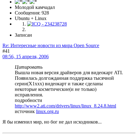
Молодой камчадал
Сообщения: 928
Ubuntu + Linux
Записан
Re: Интересные новости из мира Open Source
#41
08:56, 15 апреля, 2006
Цитировать
Вышла новая версия драйверов для видеокарт ATI.
Появилась долгожданная поддержка тысячной
серии(X1xxx) видеокарт и также сделаны
некоторые косметические(и не только)
исправления.
подробности
http://www2.ati.com/drivers/linux/linux_8.24.8.html
источник
linux.org.ru
Я бы изменил мир, но бог не дал исходников...