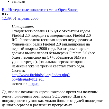
Записан
Re: Интересные новости из мира Open Source
#35
12:39, 01 апреля, 2006
Цитировать
Стадия тестирования СУБД с открытым кодом
Firebird 2.0 подходит к завершению: Firebird 2.0
RC1 ? последняя тестовая версия перед релизом.
Финальный релиз Firebird 2.0 запланирован на
первый квартал 2006 года. Во втором квартале
должна выйти первая бета-версия Firebird 3.0 (все
будет переписано на С++, обещается SMP на
уровне тредов), финальная версия которого
намечена уже на третий квартал этого года.
Скачать
http://www.firebirdsql.org/index.php?
op=files&id=fb2_rc1
источник
nixp.ru
Да, вполне возможно через некоторое время мы получим
очень приличный open source SQL сервер. Для его
популярности нужно как можно больше модулей поддержки
данного сервера в различных программах.