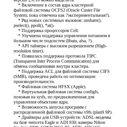
* Включение в состав ядра кластерной
файловой системы OCFS2 (Oracle Custer File
System; пока отмечена как ?экспериментальная?).
* Ряд новых системных вызовов: unshare(),
pselect(), ppoll(), *at().
* Поддержка процессоров Cell.
* Улучшена поддержка управления питанием в
большом числе подсистем (libata, alsa, ?).
* API таймера с высоким разрешением (High-
resolution timer).
* Появилась поддержка протокола TIPC
(Transparent Inter Process Communication) для
обмена сообщениями внутри кластера.
* Поддержка ACL для файловой системы CIFS
(SMB), проведена работа по оптимизации
производительности.
* Файловая система HFSX (Apple).
* Виртуальная файловая система configfs,
похожая на sysfs, но предназначенная для
управления объектами ядра.
* Возможность запуска программ с
распределенной файловой системы v9fs (plan9 9P).
* Драйверы для USB-устройств: ADSL-модемы
на базе чипсета Eagle и ADI 930; камеры Nikon