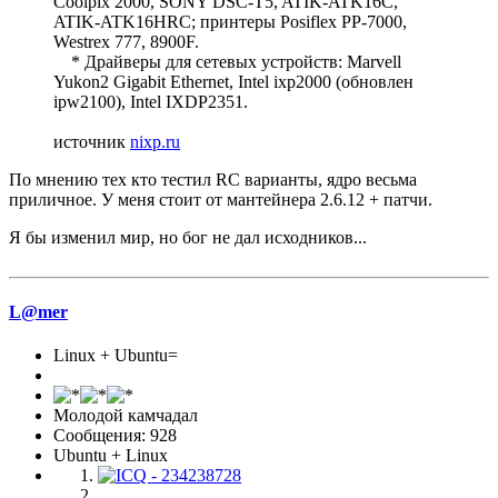
Coolpix 2000, SONY DSC-T5, ATIK-ATK16C,
ATIK-ATK16HRC; принтеры Posiflex PP-7000,
Westrex 777, 8900F.
* Драйверы для сетевых устройств: Marvell
Yukon2 Gigabit Ethernet, Intel ixp2000 (обновлен
ipw2100), Intel IXDP2351.
источник
nixp.ru
По мнению тех кто тестил RC варианты, ядро весьма
приличное. У меня стоит от мантейнера 2.6.12 + патчи.
Я бы изменил мир, но бог не дал исходников...
L@mer
Linux + Ubuntu=
Молодой камчадал
Сообщения: 928
Ubuntu + Linux