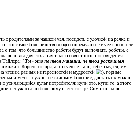
 с родителями за чашкой чая, посидеть с удочкой на речке и
, то это самое большинство людей почему-то не имеет ни капли
тва о том, что большинство работы будут выполнять роботы, а
ила основой для создания такого известного произведения
я Тайлера:
"Ты - это не твоя машина, не твоя роскошная
похожий. Короче говоря, а что мешает мне, тебе, ему, ей, им
о на чтение разных интересностей и мудростей
, горные
аленькой мечты нужны не слишком большие, достать их можно.
нно усиляющийся культ потребителя: купи это, купи то, а этого
ередной ненужный по большому счету товар? Сомнительное