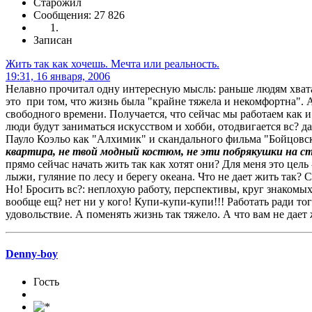
Старожил
Сообщения: 27 826
Записан
Жить так как хочешь. Мечта или реальность.
19:31, 16 января, 2006
Нелавно прочитал одну интересную мысль: раньше людям хватал
это при том, что жизнь была "крайне тяжела и некомфортна". 
свободного времени. Получается, что сейчас мы работаем как и 
люди будут заниматься искусством и хобби, отодвигается вс? д
Пауло Коэльо как "Алхимик" и скандального фильма "Бойцовск
квартира, не твой модный костюм, не эти побрякушки на ст
прямо сейчас начать жить так как хотят они? Для меня это цель
лыжи, гуляние по лесу и берегу океана. Что не дает жить так? 
Но! Бросить вс?: неплохую работу, перспективы, круг знакомых и
вообще ещ? нет ни у кого! Купи-купи-купи!!! Работать ради т
удовольствие. А поменять жизнь так тяжело. А что вам не дает 
Denny-boy
Гость