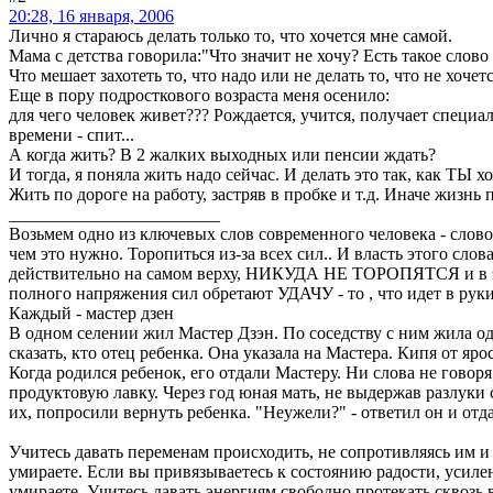
20:28, 16 января, 2006
Лично я стараюсь делать только то, что хочется мне самой.
Мама с детства говорила:"Что значит не хочу? Есть такое слово 
Что мешает захотеть то, что надо или не делать то, что не хочется
Еще в пору подросткового возраста меня осенило:
для чего человек живет??? Рождается, учится, получает специал
времени - спит...
А когда жить? В 2 жалких выходных или пенсии ждать?
И тогда, я поняла жить надо сейчас. И делать это так, как ТЫ х
Жить по дороге на работу, застряв в пробке и т.д. Иначе жизн
________________________
Возьмем одно из ключевых слов современного человека - слово У
чем это нужно. Торопиться из-за всех сил.. И власть этого сло
действительно на самом верху, НИКУДА НЕ ТОРОПЯТСЯ и в этом
полного напряжения сил обретают УДАЧУ - то , что идет в рук
Каждый - мастер дзен
В одном селении жил Мастер Дзэн. По соседству с ним жила одн
сказать, кто отец ребенка. Она указала на Мастера. Кипя от яр
Когда родился ребенок, его отдали Мастеру. Ни слова не говоря
продуктовую лавку. Через год юная мать, не выдержав разлуки 
их, попросили вернуть ребенка. "Неужели?" - ответил он и отда
Учитесь давать переменам происходить, не сопротивляясь им и н
умираете. Если вы привязываетесь к состоянию радости, усилен
умираете. Учитесь давать энергиям свободно протекать сквозь