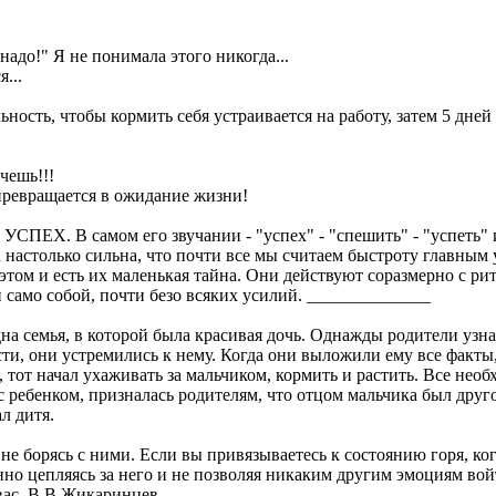
надо!" Я не понимала этого никогда...
...
ьность, чтобы кормить себя устраивается на работу, затем 5 дней
очешь!!!
ь превращается в ожидание жизни!
СПЕХ. В самом его звучании - "успех" - "спешить" - "успеть" и 
ва настолько сильна, что почти все мы считаем быстроту главным 
 и есть их маленькая тайна. Они действуют соразмерно с ритм
и само собой, почти безо всяких усилий. ______________
а семья, в которой была красивая дочь. Однажды родители узнал
ости, они устремились к нему. Когда они выложили ему все факты
, тот начал ухаживать за мальчиком, кормить и растить. Все нео
с ребенком, призналась родителям, что отцом мальчика был друг
л дитя.
е борясь с ними. Если вы привязываетесь к состоянию горя, когд
но цепляясь за него и не позволяя никаким другим эмоциям войт
 вас. В.В.Жикаринцев