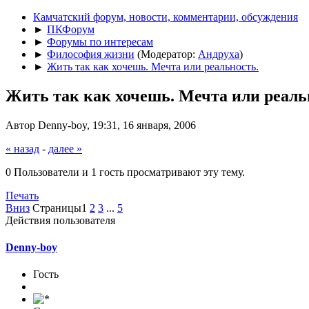
Камчатский форум, новости, комментарии, обсуждения
►
ПКФорум
►
Форумы по интересам
►
Философия жизни
(Модератор:
Андруха
)
►
Жить так как хочешь. Мечта или реальность.
Жить так как хочешь. Мечта или реаль
Автор Denny-boy, 19:31, 16 января, 2006
« назад
-
далее »
0 Пользователи и 1 гость просматривают эту тему.
Печать
Вниз
Страницы
1
2
3
...
5
Действия пользователя
Denny-boy
Гость