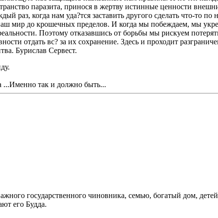
транство паразита, принося в жертву истинные ценности внешни
ый раз, когда нам уда?тся заставить другого сделать что-то по 
аш мир до крошечных пределов. И когда мы побеждаем, мы укр
реальности. Поэтому отказавшись от борьбы мы рискуем потерять
 готовности отдать вс? за их сохранение. Здесь и проходит р
ва. Бурислав Сервест.
ду.
...Именно так и должно быть...
ажного государственного чиновника, семью, богатый дом, детей, 
ют его Будда.