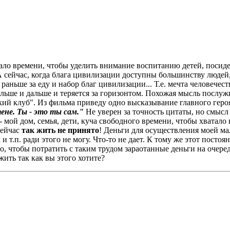
о времени, чтобы уделить внимание воспитанию детей, посидеть
А сейчас, когда блага цивилизации доступны большинству людей
раньше за еду и набор благ цивилизации... Т.е. мечта человечес
альше и дальше и теряется за горизонтом. Похожая мысль послуж
ий клуб". Из фильма приведу одно высказывание главного геро
ене. Ты - это ты сам."
Не уверен за точность цитаты, но смысл 
 - мой дом, семья, дети, куча свободного времени, чтобы хватал
Сейчас
так жить не принято
! Деньги для осуществления моей м
 т.п. ради этого не могу. Что-то не дает. К тому же этот постоя
ого, чтобы потратить с таким трудом зараотанные деньги на оч
жить так как вы этого хотите?