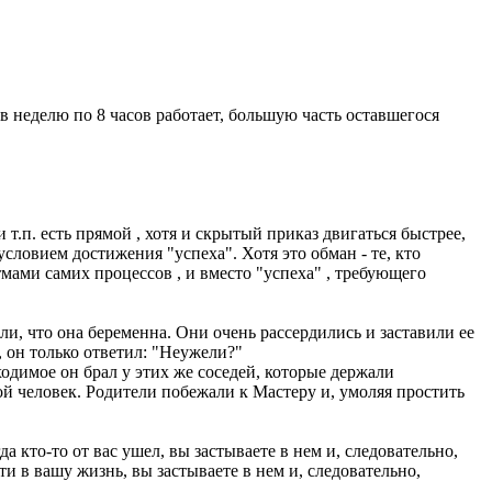
 в неделю по 8 часов работает, большую часть оставшегося
т.п. есть прямой , хотя и скрытый приказ двигаться быстрее,
условием достижения "успеха". Хотя это обман - те, кто
ами самих процессов , и вместо "успеха" , требующего
и, что она беременна. Они очень рассердились и заставили ее
, он только ответил: "Неужели?"
бходимое он брал у этих же соседей, которые держали
ой человек. Родители побежали к Мастеру и, умоляя простить
а кто-то от вас ушел, вы застываете в нем и, следовательно,
и в вашу жизнь, вы застываете в нем и, следовательно,