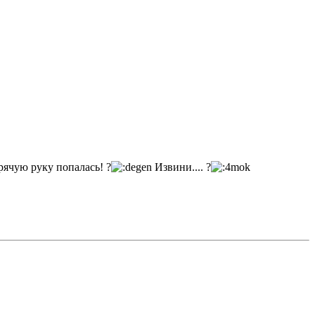
рячую руку попалась! ?
Извини.... ?