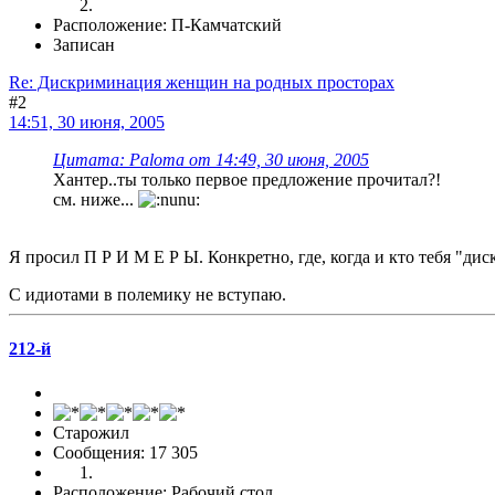
Расположение: П-Камчатский
Записан
Re: Дискриминация женщин на родных просторах
#2
14:51, 30 июня, 2005
Цитата: Paloma от 14:49, 30 июня, 2005
Хантер..ты только первое предложение прочитал?!
см. ниже...
Я просил П Р И М Е Р Ы. Конкретно, где, когда и кто тебя "ди
С идиотами в полемику не вступаю.
212-й
Старожил
Сообщения: 17 305
Расположение: Рабочий стол