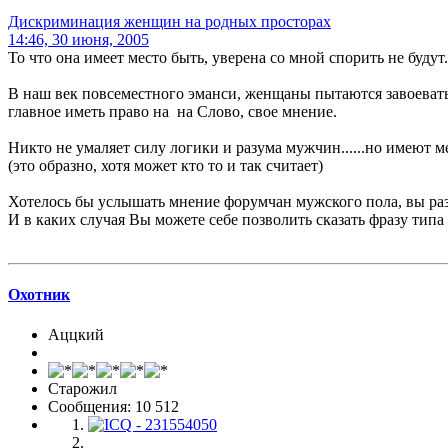
Дискриминация женщин на родных просторах
14:46, 30 июня, 2005
То что она имеет место быть, уверена со мной спорить не будут.
В наш век повсеместного эманси, женщаны пытаются завоевать с
главное иметь право на на Слово, свое мнение.
Никто не умаляет силу логики и разума мужчин......но имеют ме
(это образно, хотя может кто то и так считает)
Хотелось бы услышать мнение форумчан мужского пола, вы раз
И в каких случая Вы можете себе позволить сказать фразу типа
Охотник
Аццкий
Старожил
Сообщения: 10 512