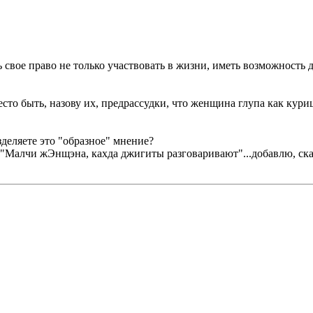
вое право не только участвовать в жизни, иметь возможность дел
сто быть, назову их, предрассудки, что женщина глупа как куриц
деляете это "образное" мнение?
 "Малчи жЭнщэна, кахда джигиты разговаривают"...добавлю, сказа