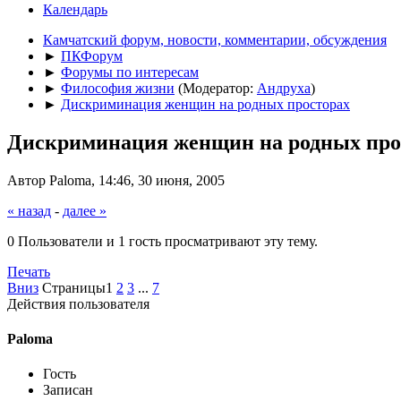
Календарь
Камчатский форум, новости, комментарии, обсуждения
►
ПКФорум
►
Форумы по интересам
►
Философия жизни
(Модератор:
Андруха
)
►
Дискриминация женщин на родных просторах
Дискриминация женщин на родных про
Автор Paloma, 14:46, 30 июня, 2005
« назад
-
далее »
0 Пользователи и 1 гость просматривают эту тему.
Печать
Вниз
Страницы
1
2
3
...
7
Действия пользователя
Paloma
Гость
Записан