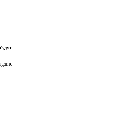
будут.
тудию.