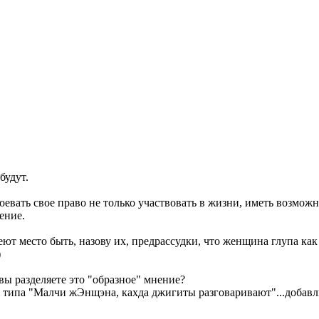
будут.
вать свое право не только участвовать в жизни, иметь возможно
ение.
еют место быть, назову их, предрассудки, что женщина глупа как 
)
ы разделяете это "образное" мнение?
 типа "Малчи жЭнщэна, кахда джигиты разговаривают"...добавлю,