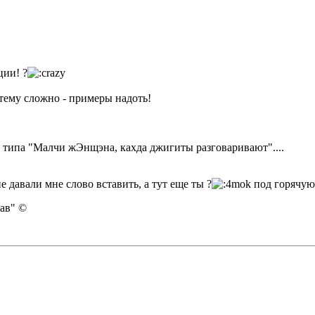
ции! ?
 тему сложно - примеры надоть!
у типа "Малчи жЭнщэна, кахда джигиты разговаривают"....
 давали мне слово вставить, а тут еще ты ?
под горячую 
рав" ©