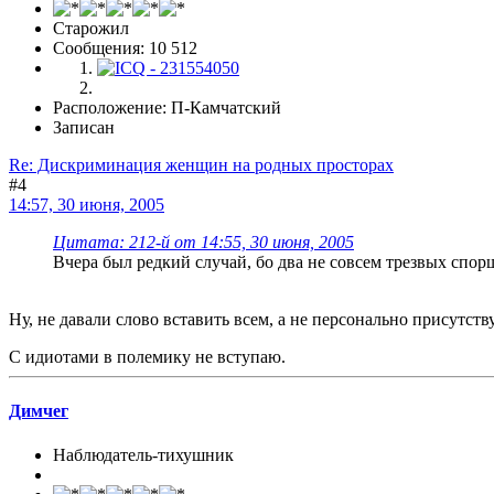
Старожил
Сообщения: 10 512
Расположение: П-Камчатский
Записан
Re: Дискриминация женщин на родных просторах
#4
14:57, 30 июня, 2005
Цитата: 212-й от 14:55, 30 июня, 2005
Вчера был редкий случай, бо два не совсем трезвых спорщ
Ну, не давали слово вставить всем, а не персонально присутс
С идиотами в полемику не вступаю.
Димчег
Наблюдатель-тихушник