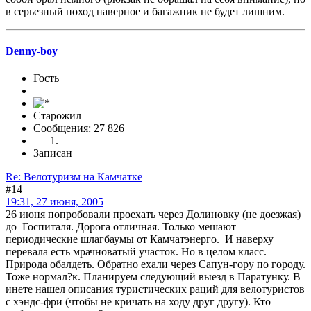
в серьезный поход наверное и багажник не будет лишним.
Denny-boy
Гость
Старожил
Сообщения: 27 826
Записан
Re: Велотуризм на Камчатке
#14
19:31, 27 июня, 2005
26 июня попробовали проехать через Долиновку (не доезжая)
до Госпиталя. Дорога отличная. Только мешают
периодические шлагбаумы от Камчатэнерго. И наверху
перевала есть мрачноватый участок. Но в целом класс.
Природа обалдеть. Обратно ехали через Сапун-гору по городу.
Тоже нормал?к. Планируем следующий выезд в Паратунку. В
инете нашел описания туристических раций для велотуристов
с хэндс-фри (чтобы не кричать на ходу друг другу). Кто