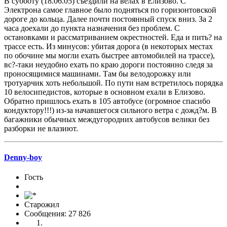
В субботу (18.06.05) съездили на велах в Елизово. С
Электрона самое главное было подняться по горизонтовской
дороге до кольца. Далее почти постоянный спуск вниз. За 2
часа доехали до пункта назначения без проблем. С
остановками и рассматриванием окрестностей. Еда и пить? на
трассе есть. Из минусов: убитая дорога (в некоторых местах
по обочине мы могли ехать быстрее автомобилей на трассе),
вс?-таки неудобно ехать по краю дороги постоянно следя за
проносящимися машинами. Там бы велодорожку или
тротуарчик хоть небольшой. По пути нам встретилось порядка
10 велосипедистов, которые в основном ехали в Елизово.
Обратно пришлось ехать в 105 автобусе (огромное спасибо
кондуктору!!!) из-за начавшегося сильного ветра с дожд?м. В
багажники обычных междугородних автобусов велики без
разборки не влазиют.
Denny-boy
Гость
Старожил
Сообщения: 27 826