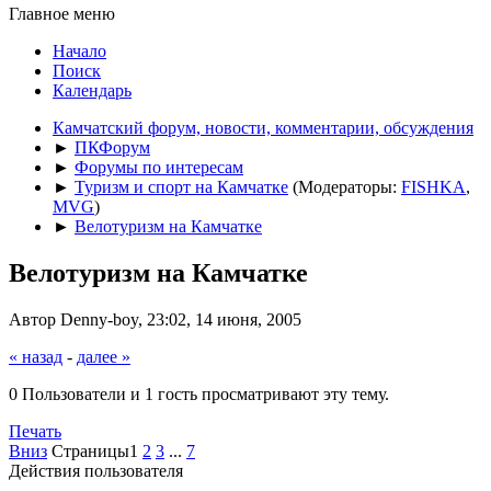
Главное меню
Начало
Поиск
Календарь
Камчатский форум, новости, комментарии, обсуждения
►
ПКФорум
►
Форумы по интересам
►
Туризм и спорт на Камчатке
(Модераторы:
FISHKA
,
MVG
)
►
Велотуризм на Камчатке
Велотуризм на Камчатке
Автор Denny-boy, 23:02, 14 июня, 2005
« назад
-
далее »
0 Пользователи и 1 гость просматривают эту тему.
Печать
Вниз
Страницы
1
2
3
...
7
Действия пользователя