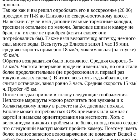
прошло...
Так же как и вы решил опробовать его в воскресенье (26.06)
проездом от П-К до Елизово по северо-восточному шоссе.
На всякий случай взял дополнительные тормозные колодки,
тросики и остальное по мелочи. Запасные шины и камеру не
брал, т.к. их еще не приобрел (кстати скорее они
потребовались бы). Также взял велоаптечку, аптечку, немного
еды, много воды. Весь путь до Елизово занял 1 час 15 мин,
средняя скорость примерно 18 км/ч, максимальная (на спуске)
45 км/ч.
Обратно возвращаться было посложнее. Средняя скорость 9-
12 км/ч. Частота перерывов вроде не изменилась, но они стали
более продолжительные (не профессионал я, первый раз
такую вылазку сделал). В итоге весь путь туда-обратно, не
считая остановок, занял ровно 3 часа. Средняя скорость 15 км/
ч. Пробег 45 км.
После поездки пришли в голову следующие соображения.
Неплохие маршруты можно рассчитать под вулканы и к
Халактырскому пляжу в расчете на 2-х дневные походы.
Вполне может потребоваться GPS-приемник или компас с
картой и навыком ориентирования на местности. Хоть с
велосипедом никаких проблем и не было, иногда еколо сердце
что следующий выступ может пробить камеру. Поэтому иметь
более полное запасное велоснаряжение не помешает. Вещей с
собой брал немного (рюкзак не обращал на себя внимание), но