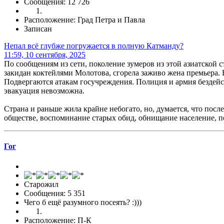
Сообщения: 12 726
Расположение: Град Петра и Павла
Записан
Непал всё глубже погружается в полную Катманду?
11:59, 10 сентября, 2025
По сообщениям из сети, поколение зумеров из этой азиатской
закидан коктейлями Молотова, сгорела заживо жена премьера.
Подвергаются атакам госучреждения. Полиция и армия бездейст
эвакуация невозможна.
Страна и раньше жила крайне небогато, но, думается, что пос
обществе, воспоминание старых обид, обнищание население, п
Гог
Старожил
Сообщения: 5 351
Чего б ещё разумного посеять? :)))
Расположение: П-К