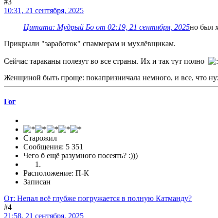
#3
10:31, 21 сентября, 2025
Цитата: Мудрый Бo от 02:19, 21 сентября, 2025
но был 
Прикрыли "заработок" спаммерам и мухлёвщикам.
Сейчас тараканы полезут во все страны. Их и так тут полно
Женщиной быть проще: покапризничала немного, и все, что нуж
Гог
Старожил
Сообщения: 5 351
Чего б ещё разумного посеять? :)))
Расположение: П-К
Записан
От: Непал всё глубже погружается в полную Катманду?
#4
21:58, 21 сентября, 2025