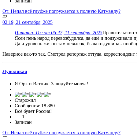
Записан
От: Непал всё глубже погружается в полную Катманду?
#2
02:19, 21 сентября, 2025
Цитата: Гог от 06:47, 11 сентября, 2025
Правительство з
Ясен пень народ перевозбудился, да ещё и подзуживали п
Да и уровень жизни там невысок, была отдушина - пообща
Наверное как-то так. Смотрел репортаж оттуда, корреспондент т
Луноликая
Я Орк и Ватник. Завидуйте молча!
Старожил
Сообщения: 18 880
Всё будет Россия!
Записан
От: Непал всё глубже погружается в полную Катманду?