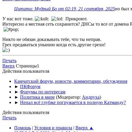
Цитата: Мудрый Бo от 02:19, 21 сентября, 2025
но был 
У нас вот тоже.
Прикроют.
Интересно а местная сеть сохранится? ДНСы то все от домена 
Никто не обязан доказывать тебе, что ты неправ.
Грех предаваться унынию когда есть другие грехи!
Печать
Вверх
Страницы
1
Действия пользователя
Камчатский форум, новости, комментарии, обсуждения
►
ПКФорум
►
Форумы по интересам
►
Политика в мире
(Модератор:
Андруха
)
►
Непал всё глубже погружается в полную Катманду?
Действия пользователя
Печать
Помощь
|
Условия и правила
|
Вверх ▲