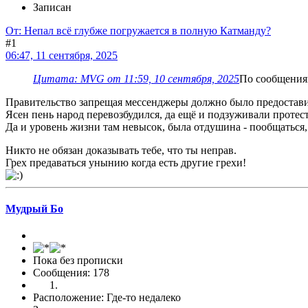
Записан
От: Непал всё глубже погружается в полную Катманду?
#1
06:47, 11 сентября, 2025
Цитата: MVG от 11:59, 10 сентября, 2025
По сообщениям
Правительство запрещая мессенджеры должно было предоставит
Ясен пень народ перевозбудился, да ещё и подзуживали протес
Да и уровень жизни там невысок, была отдушина - пообщаться, 
Никто не обязан доказывать тебе, что ты неправ.
Грех предаваться унынию когда есть другие грехи!
Мудрый Бo
Пока без прописки
Сообщения: 178
Расположение: Где-то недалеко