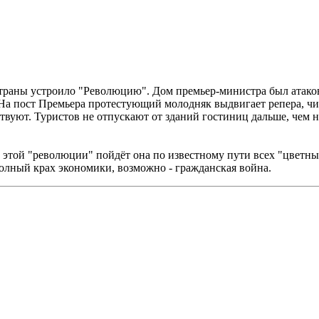
 страны устроило "Революцию". Дом премьер-министра был атаков
 На пост Премьера протестующий молодняк выдвигает репера, ч
вуют. Туристов не отпускают от зданий гостиниц дальше, чем на
ле этой "революции" пойдёт она по известному пути всех "цветн
олный крах экономики, возможно - гражданская война.