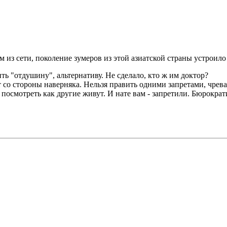
 из сети, поколение зумеров из этой азиатской страны устроил
ь "отдушину", альтернативу. Не сделало, кто ж им доктор?
т со стороны наверняка. Нельзя править одними запретами, чрев
посмотреть как другие живут. И нате вам - запретили. Бюрократи