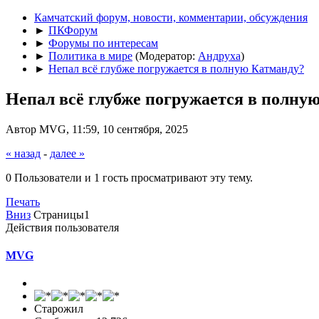
Камчатский форум, новости, комментарии, обсуждения
►
ПКФорум
►
Форумы по интересам
►
Политика в мире
(Модератор:
Андруха
)
►
Непал всё глубже погружается в полную Катманду?
Непал всё глубже погружается в полну
Автор MVG, 11:59, 10 сентября, 2025
« назад
-
далее »
0 Пользователи и 1 гость просматривают эту тему.
Печать
Вниз
Страницы
1
Действия пользователя
MVG
Старожил