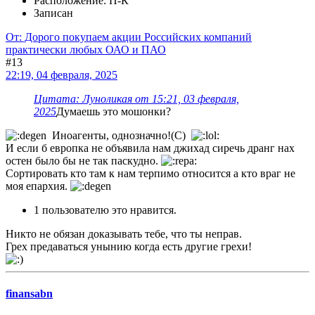
Расположение: П-К
Записан
От: Дорого покупаем акции Российских компаний
практически любых ОАО и ПАО
#13
22:19, 04 февраля, 2025
Цитата: Луноликая от 15:21, 03 февраля,
2025
Думаешь это мошонки?
Иноагенты, однозначно!(С)
И если б европка не объявила нам джихад сиречь дранг нах
остен было бы не так паскудно.
Сортировать кто там к нам терпимо относится а кто враг не
моя епархия.
1 пользователю это нравится.
Никто не обязан доказывать тебе, что ты неправ.
Грех предаваться унынию когда есть другие грехи!
finansabn