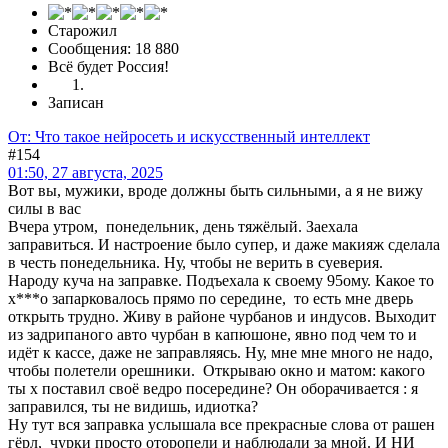
Старожил
Сообщения: 18 880
Всё будет Россия!
Записан
От: Что такое нейросеть и искусственный интеллект
#154
01:50, 27 августа, 2025
Вот вы, мужики, вроде должны быть сильными, а я не вижу
силы в вас
Вчера утром, понедельник, день тяжёлый. Заехала
заправиться. И настроение было супер, и даже макияж сделала
в честь понедельника. Ну, чтобы не верить в суеверия.
Народу куча на заправке. Подъехала к своему 95ому. Какое то
х***о запарковалось прямо по середине, то есть мне дверь
открыть трудно. Живу в районе чурбанов и индусов. Выходит
из задрипаного авто чурбан в капюшоне, явно под чем то и
идёт к кассе, даже не заправляясь. Ну, мне мне много не надо,
чтобы полетели орешники. Открываю окно и матом: какого
ты х поставил своё ведро посередине? Он оборачивается : я
заправился, ты не видишь, идиотка?
Ну тут вся заправка услышала все прекрасные слова от рашен
гёрл, чурки просто оторопели и наблюдали за мной. И НИ