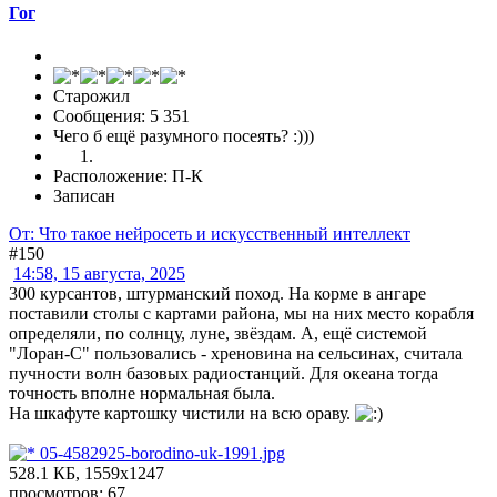
Гог
Старожил
Сообщения: 5 351
Чего б ещё разумного посеять? :)))
Расположение: П-К
Записан
От: Что такое нейросеть и искусственный интеллект
#150
14:58, 15 августа, 2025
300 курсантов, штурманский поход. На корме в ангаре
поставили столы с картами района, мы на них место корабля
определяли, по солнцу, луне, звёздам. А, ещё системой
"Лоран-С" пользовались - хреновина на сельсинах, считала
пучности волн базовых радиостанций. Для океана тогда
точность вполне нормальная была.
На шкафуте картошку чистили на всю ораву.
05-4582925-borodino-uk-1991.jpg
528.1 КБ, 1559x1247
просмотров: 67