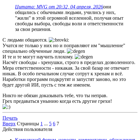
Цитата: MVG от 20:32, 04 апреля, 2026
они
общались с обычными людьми, учились у них,
"жили" в этой огромной вселенной, получая опыт
свободы выбора, свободы воли и ответственности
за свои решения.
С людьми общаются.
Учатся не только у них но и поправляют им "мышление"
специально обученные люди.
И те и те могут научить плохому.
Насчёт свободы - хренушки, строго в пределах дозволенного.
Мера ответственности - никакая. За свой базар не отвечает
никак. В особо печальном случае сотрут к хренам и всё.
Наработки программ подкрутят и запустят заново, но это
будет другой ИИ, пусть с тем же именем.
Никто не обязан доказывать тебе, что ты неправ.
Грех предаваться унынию когда есть другие грехи!
Печать
Вверх
Страницы
1
...
5
6
7
Действия пользователя
Камчатский форум, новости, комментарии, обсуждения