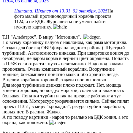
11:04, 03 октября, 2025
Цитата: Шкипер от 13:31, 02 октября, 2025
На
фото малый противолодочный корабль проекта
1124, а не БДК. Журналисты не умеют найти
нужную картинку.
Т.Н "Альбатрос". В миру "Мотоцикл".
По всему кораблику палуба с наклоном, как рама мотоцикла.
Создан для бригад ОВРа(охрана водного района). Шустрый
турбинный. Автономность никакая. При швартовке вонюч до
безобразия, не даром корма в чёрный цвет окрашена. Попасть
в ПЭЖ если отрастил пузо - невозможно. Надо под валами
проползать. Очень компактный кораблик. Вооружение
мощное, боекомплект понятно малый ибо хранить негде.
В целом кораблик хороший, задачи свои выполнял.
Для моря турбинные движки плохо подходят. Нет, мощща
конечно хорошая, но воздух морской, солёный и влажность
большая. Лопатки турбин и так на пределе работают а тут
осложнения. Моторесурс укорачивается сильно. Сейчас пилят
проект 11351, в миру "крокодил", ресурс турбин выработан,
новых нет. В распил. Жалко.
А по поводу картинки - народ то реально на БДК ходил, а это
охрана, как положено.
Никто не обязан доказывать тебе, что ты неправ.