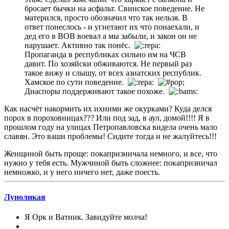
бросает бычки на асфальт. Свинское поведение. Не
матерился, просто обозначил что так нельзя. В
ответ понеслось - и угнетают их что понаехали, и
дед его в ВОВ воевал а мы забыли, и закон он не
нарушает. Активно так понёс.
Пропаганда в республиках сильно им на ЧСВ
давит. По хозяйски обживаются. Не первый раз
такое вижу и слышу, от всех азиатских республик.
Хамское по сути поведение.
Диаспоры поддерживают такое похоже.
Как насчёт накормить их ихними же окурками? Куда делся
порох в пороховницах??? Или под зад, в аул, домой!!!! Я в
прошлом году на улицах Петропавловска видела очень мало
славян. Это ваши проблемы! Сидите тогда и не жалуйтесь!!!
Женщиной быть проще: покапризничала немного, и все, что
нужно у тебя есть. Мужчиной быть сложнее: покапризничал
немножко, и у него ничего нет, даже поесть.
Луноликая
Я Орк и Ватник. Завидуйте молча!