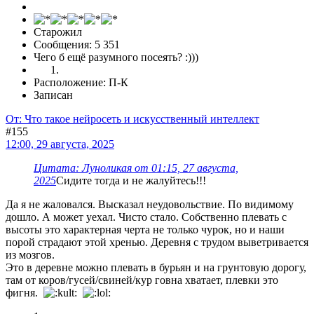
Старожил
Сообщения: 5 351
Чего б ещё разумного посеять? :)))
Расположение: П-К
Записан
От: Что такое нейросеть и искусственный интеллект
#155
12:00, 29 августа, 2025
Цитата: Луноликая от 01:15, 27 августа,
2025
Сидите тогда и не жалуйтесь!!!
Да я не жаловался. Высказал неудовольствие. По видимому
дошло. А может уехал. Чисто стало. Собственно плевать с
высоты это характерная черта не только чурок, но и наши
порой страдают этой хренью. Деревня с трудом выветривается
из мозгов.
Это в деревне можно плевать в бурьян и на грунтовую дорогу,
там от коров/гусей/свиней/кур говна хватает, плевки это
фигня.