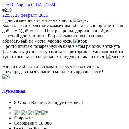
От: Выборы в США - 2024
#210
22:55, 28 февраля, 2025
Сдаётся мне не в ископаемых дело.
Было б чё то хохляцкие коммуняки обязательно организовали
добычу. Удобно жеж. Центр европы, дороги, жильё, всё в
шаговой доступности. Разрабатывай и вывози или
обрабатывай на месте, удобно жеж.
Просто штатам позарез нужна база в этом районе, воткнуть
флажок и уцепиться зубами за территорию, а уж людишек то
купят кого надо а остальных придушат как водится.
Никто не обязан доказывать тебе, что ты неправ.
Грех предаваться унынию когда есть другие грехи!
Луноликая
Я Орк и Ватник. Завидуйте молча!
Старожил
Сообщения: 18 880
Всё будет Россия!