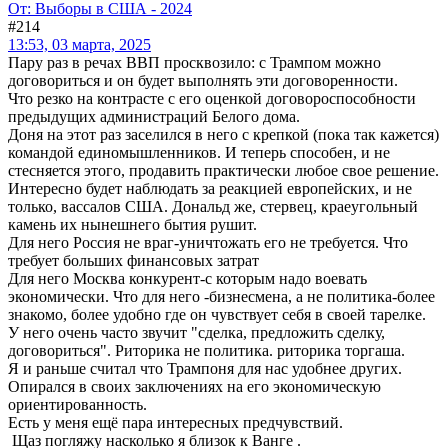
От: Выборы в США - 2024
#214
13:53, 03 марта, 2025
Пару раз в речах ВВП просквозило: с Трампом можно
договориться и он будет выполнять эти договоренности.
Что резко на контрасте с его оценкой договороспособности
предыдущих администраций Белого дома.
Доня на этот раз заселился в него с крепкой (пока так кажется)
командой единомышленников. И теперь способен, и не
стесняется этого, продавить практически любое свое решение.
Интересно будет наблюдать за реакцией европейских, и не
только, вассалов США. Дональд же, стервец, краеугольный
камень их нынешнего бытия рушит.
Для него Россия не враг-уничтожать его не требуется. Что
требует больших финансовых затрат
Для него Москва конкурент-с которым надо воевать
экономически. Что для него -бизнесмена, а не политика-более
знакомо, более удобно где он чувствует себя в своей тарелке.
У него очень часто звучит "сделка, предложить сделку,
договориться". Риторика не политика. риторика торгаша.
Я и раньше считал что Трампоня для нас удобнее других.
Опирался в своих заключениях на его экономическую
ориентированность.
Есть у меня ещё пара интересных предчувствий.
Щаз погляжу насколько я близок к Ванге .