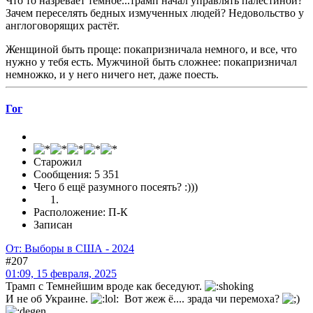
Что то назревает тёмное...трамп начал управлять палестиной?
Зачем переселять бедных измученных людей? Недовольство у
англоговорящих растёт.
Женщиной быть проще: покапризничала немного, и все, что
нужно у тебя есть. Мужчиной быть сложнее: покапризничал
немножко, и у него ничего нет, даже поесть.
Гог
Старожил
Сообщения: 5 351
Чего б ещё разумного посеять? :)))
Расположение: П-К
Записан
От: Выборы в США - 2024
#207
01:09, 15 февраля, 2025
Трамп с Темнейшим вроде как беседуют.
И не об Украине.
Вот жеж ё.... зрада чи перемоха?