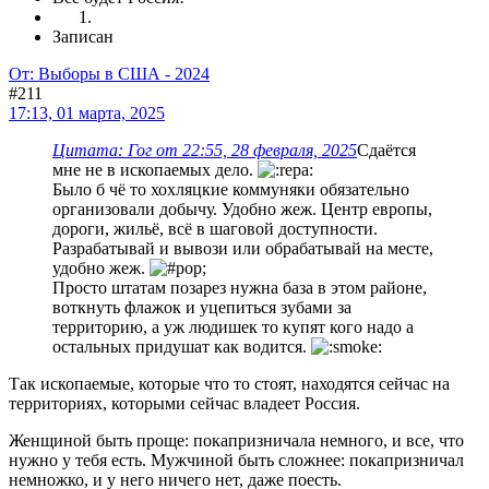
Записан
От: Выборы в США - 2024
#211
17:13, 01 марта, 2025
Цитата: Гог от 22:55, 28 февраля, 2025
Сдаётся
мне не в ископаемых дело.
Было б чё то хохляцкие коммуняки обязательно
организовали добычу. Удобно жеж. Центр европы,
дороги, жильё, всё в шаговой доступности.
Разрабатывай и вывози или обрабатывай на месте,
удобно жеж.
Просто штатам позарез нужна база в этом районе,
воткнуть флажок и уцепиться зубами за
территорию, а уж людишек то купят кого надо а
остальных придушат как водится.
Так ископаемые, которые что то стоят, находятся сейчас на
территориях, которыми сейчас владеет Россия.
Женщиной быть проще: покапризничала немного, и все, что
нужно у тебя есть. Мужчиной быть сложнее: покапризничал
немножко, и у него ничего нет, даже поесть.