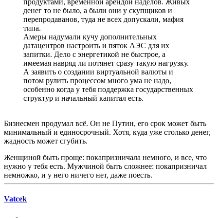
продуктами, временной арендой наделов. Живых
денег то не было, а были они у скупщиков и
перепродаванов, туда не всех допускали, мафия
типа.
Амеры надумали кучу дополнительных
датацентров настроить и пяток АЭС для их
запитки. Дело с энергетикой не быстрое, а
имеемая навряд ли потянет сразу такую нагрузку.
А заявить о создании виртуальной валюты и
потом рулить процессом много ума не надо,
особенно когда у тебя поддержка государственных
структур и начальный капитал есть.
Бизнесмен продумал всё. Он не Путин, его срок может быть
минимальный и единосрочный. Хотя, куда уже столько денег,
жадность может сгубить.
Женщиной быть проще: покапризничала немного, и все, что
нужно у тебя есть. Мужчиной быть сложнее: покапризничал
немножко, и у него ничего нет, даже поесть.
Vatcek