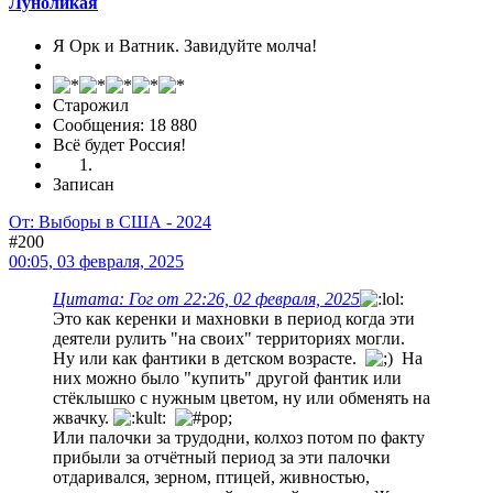
Луноликая
Я Орк и Ватник. Завидуйте молча!
Старожил
Сообщения: 18 880
Всё будет Россия!
Записан
От: Выборы в США - 2024
#200
00:05, 03 февраля, 2025
Цитата: Гог от 22:26, 02 февраля, 2025
Это как керенки и махновки в период когда эти
деятели рулить "на своих" территориях могли.
Ну или как фантики в детском возрасте.
На
них можно было "купить" другой фантик или
стёклышко с нужным цветом, ну или обменять на
жвачку.
Или палочки за трудодни, колхоз потом по факту
прибыли за отчётный период за эти палочки
отдаривался, зерном, птицей, живностью,