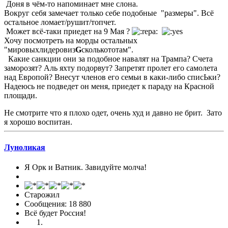
Доня в чём-то напоминает мне слона.
Вокруг себя замечает только себе подобные "размеры". Всё
остальное ломает/рушит/топчет.
Может всё-таки приедет на 9 Мая ?
Хочу посмотреть на морды остальных
"мировыхлидеровиз
G
сколькототам".
Какие санкции они за подобное навалят на Трампа? Счета
заморозят? Аль яхту подорвут? Запретят пролет его самолета
над Европой? Внесут членов его семьи в каки-либо списЬки?
Надеюсь не подведет он меня, приедет к параду на Красной
площади.
Не смотрите что я плохо одет, очень худ и давно не брит. Зато
я хорошо воспитан.
Луноликая
Я Орк и Ватник. Завидуйте молча!
Старожил
Сообщения: 18 880
Всё будет Россия!