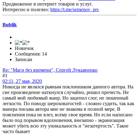
Продвижение в интернет товаров и услуг.
Интересно и полезно:
https://t.me/semenov_prs
Bublik
Новичок
Сообщения: 14
Записан
Re: "Маги без времени", Сергей Лукьяненко
#1
02:11, 27 мая, 2020
Никогда не являлся рьяным поклонником данного автора. На
сие произведение наткнулся случайно, решил прочесть. Не
самый мой любимый жанр. Но зацепил слог, не лишенный
легкости. По поводу шероховатостей - сложно судить, так как
манера письма автора мне не знакома в полной мере. В
пояснения пока не влез, всему свое время. Но если написано
было под порывом вдохновения, внезапно - экранизация
может убить всю эту уникальность и "незатертость". Такое
часто бывает