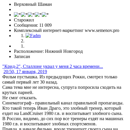
Верховный Шаман
Старожил
Сообщения: 11 009
Комплексный интернет-маркетинг www.semenov.pro
Расположение: Нижний Новгород
Записан
"Крид-2", Сталлоне украл у меня 2 часа времени...
20:50, 17 января, 2019
Фильм пустышка. Из предыдущих Рокки, смотрел только
самый первый лет 30 назад.
Сама тема мне не интересна, супруга попросила сходить на
крутых парней.
Не смог отказать.
Синематограф - правильный канал правильной пропаганды.
Кто такой теперь Иван Драго, это злобный тренер, который
ездит на LandCruiser 1980 г.в. и воспитывает злобного сына.
В России, видимо, до сих пор все тренеры ездят на машинах
1980 г.в. и воспитывают злобных спортсменов.
Правда, в начале фильма, вроде тренирует своего сына на