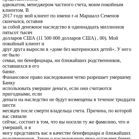
адвокатом, менеджером частного счета, моим покойным
клиентом. В
2017 году мой клиент по имени г-н Маршалл Семенов
скончался, оставив
за собой денежное наследство в одиннадцать миллионов
пятьсот тысяч
долларов США (11 500 000 долларов США) , 00). Мой
покойный клиент и
друг друга выросли в «доме без материнских детей». У него
не было
семьи, ни бенефициара, ни ближайших родственников,
оставшихся в его
банке.
Финансовое право наследования четко разрешает умершему
Банку
использовать умершие деньги, если они считаются
пригодными, если
деньги на наследство не будут возмещены в течение тридцати
шести
месяцев после смерти владельца счета. Причина, по которой
вас связали
сейчас, состоит в том, что вы носили ту же фамилию, что и
умерший, и я
могу представить вас в качестве бенефициара и ближайших
родственников. Закон о наследовании явно оставляет бремя