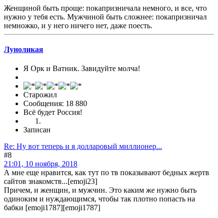
Женщиной быть проще: покапризничала немного, и все, что
нужно у тебя есть. Мужчиной быть сложнее: покапризничал
немножко, и у него ничего нет, даже поесть.
Луноликая
Я Орк и Ватник. Завидуйте молча!
Старожил
Сообщения: 18 880
Всё будет Россия!
Записан
Re: Ну вот теперь и я долларовый миллионер...
#8
21:01, 10 ноября, 2018
А мне еще нравится, как тут по тв показывают бедных жертв
сайтов знакомств...[emoji23]
Причем, и женщин, и мужчин. Это каким же нужно быть
одиноким и нуждающимся, чтобы так плотно попасть на
бабки [emoji1787][emoji1787]