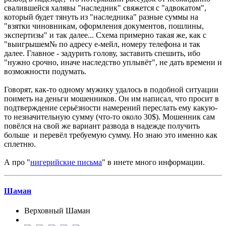
свалившейся халявы "наследник" свяжется с "адвокатом",
который будет тянуть из "наследника" разные суммы на
"взятки чиновникам, оформления документов, пошлины,
экспертизы" и так далее... Схема примерно такая же, как с
"выигрышем№ по адресу е-мейл, номеру телефона и так
далее. Главное - задурить голову, заставить спешить, ибо
"нужно срочно, иначе наследство уплывёт", не дать времени и
возможности подумать.
Говорят, как-то одному мужику удалось в подобной ситуации
поиметь на деньги мошенников. Он им написал, что просит в
подтверждение серьёзности намерений переслать ему какую-
то незначительную сумму (что-то около 30$). Мошенник сам
повёлся на свой же вариант развода в надежде получить
больше и перевёл требуемую сумму. Но знаю это именно как
сплетню.
А про "
нигерийские письма
" в инете много информации.
Шаман
Верховный Шаман