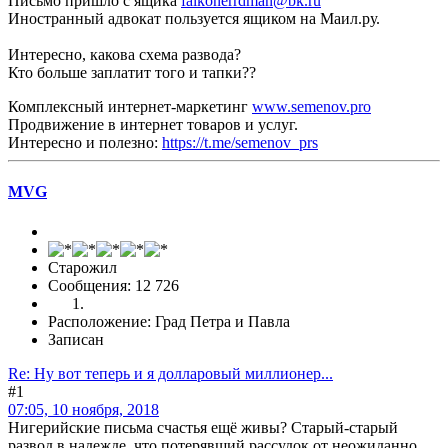
Письмо пришло с ящика
falkonerrdman@bk.ru
Иностранный адвокат пользуется ящиком на Маил.ру.
Интересно, какова схема развода?
Кто больше заплатит того и тапки??
Комплексный интернет-маркетинг
www.semenov.pro
Продвижение в интернет товаров и услуг.
Интересно и полезно:
https://t.me/semenov_prs
MVG
Старожил
Сообщения: 12 726
Расположение: Град Петра и Павла
Записан
Re: Ну вот теперь и я долларовый миллионер...
#1
07:05, 10 ноября, 2018
Нигерийские письма счастья ещё живы? Старый-старый
развод в надежде, что потерявший рассудок от неожиданно