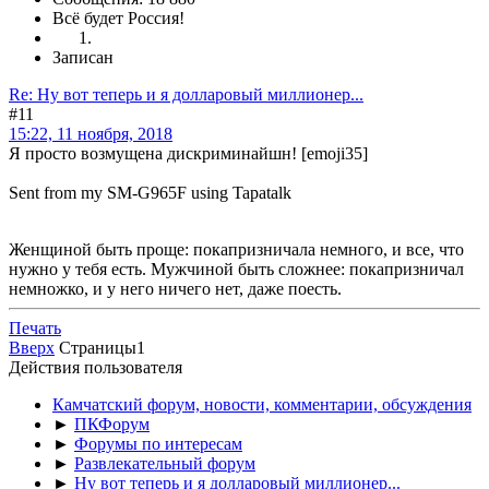
Всё будет Россия!
Записан
Re: Ну вот теперь и я долларовый миллионер...
#11
15:22, 11 ноября, 2018
Я просто возмущена дискриминайшн! [emoji35]
Sent from my SM-G965F using Tapatalk
Женщиной быть проще: покапризничала немного, и все, что
нужно у тебя есть. Мужчиной быть сложнее: покапризничал
немножко, и у него ничего нет, даже поесть.
Печать
Вверх
Страницы
1
Действия пользователя
Камчатский форум, новости, комментарии, обсуждения
►
ПКФорум
►
Форумы по интересам
►
Развлекательный форум
►
Ну вот теперь и я долларовый миллионер...