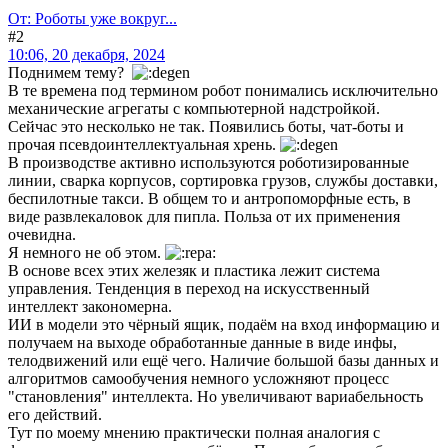
От: Роботы уже вокруг...
#2
10:06, 20 декабря, 2024
Поднимем тему?
В те времена под термином робот понимались исключительно
механические агрегаты с компьютерной надстройкой.
Сейчас это несколько не так. Появились боты, чат-боты и
прочая псевдоинтеллектуальная хрень.
В производстве активно используются роботизированные
линии, сварка корпусов, сортировка грузов, службы доставки,
беспилотные такси. В общем то и антропоморфные есть, в
виде развлекаловок для пипла. Польза от их применения
очевидна.
Я немного не об этом.
В основе всех этих железяк и пластика лежит система
управления. Тенденция в переход на искусственный
интеллект закономерна.
ИИ в модели это чёрный ящик, подаём на вход информацию и
получаем на выходе обработанные данные в виде инфы,
телодвижений или ещё чего. Наличие большой базы данных и
алгоритмов самообучения немного усложняют процесс
"становления" интеллекта. Но увеличивают вариабельность
его действий.
Тут по моему мнению практически полная аналогия с