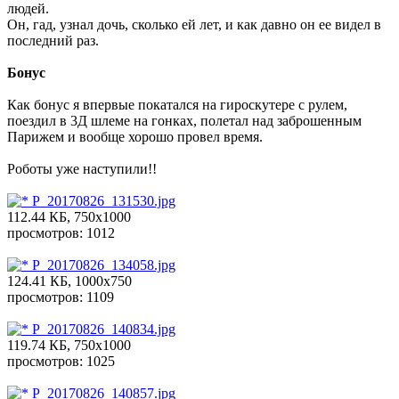
людей.
Он, гад, узнал дочь, сколько ей лет, и как давно он ее видел в
последний раз.
Бонус
Как бонус я впервые покатался на гироскутере с рулем,
поездил в 3Д шлеме на гонках, полетал над заброшенным
Парижем и вообще хорошо провел время.
Роботы уже наступили!!
P_20170826_131530.jpg
112.44 КБ, 750x1000
просмотров: 1012
P_20170826_134058.jpg
124.41 КБ, 1000x750
просмотров: 1109
P_20170826_140834.jpg
119.74 КБ, 750x1000
просмотров: 1025
P_20170826_140857.jpg