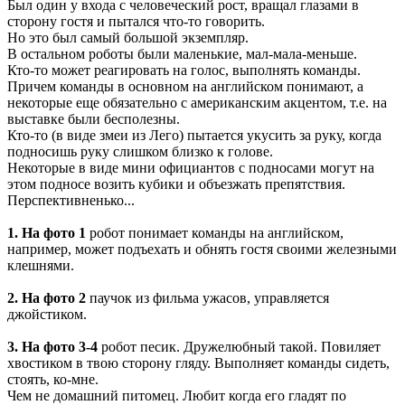
Был один у входа с человеческий рост, вращал глазами в
сторону гостя и пытался что-то говорить.
Но это был самый большой экземпляр.
В остальном роботы были маленькие, мал-мала-меньше.
Кто-то может реагировать на голос, выполнять команды.
Причем команды в основном на английском понимают, а
некоторые еще обязательно с американским акцентом, т.е. на
выставке были бесполезны.
Кто-то (в виде змеи из Лего) пытается укусить за руку, когда
подносишь руку слишком близко к голове.
Некоторые в виде мини официантов с подносами могут на
этом подносе возить кубики и объезжать препятствия.
Перспективненько...
1. На фото 1
робот понимает команды на английском,
например, может подъехать и обнять гостя своими железными
клешнями.
2. На фото 2
паучок из фильма ужасов, управляется
джойстиком.
3. На фото 3-4
робот песик. Дружелюбный такой. Повиляет
хвостиком в твою сторону гляду. Выполняет команды сидеть,
стоять, ко-мне.
Чем не домашний питомец. Любит когда его гладят по