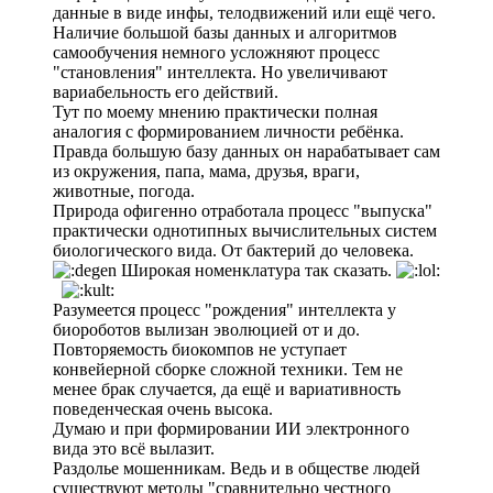
данные в виде инфы, телодвижений или ещё чего.
Наличие большой базы данных и алгоритмов
самообучения немного усложняют процесс
"становления" интеллекта. Но увеличивают
вариабельность его действий.
Тут по моему мнению практически полная
аналогия с формированием личности ребёнка.
Правда большую базу данных он нарабатывает сам
из окружения, папа, мама, друзья, враги,
животные, погода.
Природа офигенно отработала процесс "выпуска"
практически однотипных вычислительных систем
биологического вида. От бактерий до человека.
Широкая номенклатура так сказать.
Разумеется процесс "рождения" интеллекта у
биороботов вылизан эволюцией от и до.
Повторяемость биокомпов не уступает
конвейерной сборке сложной техники. Тем не
менее брак случается, да ещё и вариативность
поведенческая очень высока.
Думаю и при формировании ИИ электронного
вида это всё вылазит.
Раздолье мошенникам. Ведь и в обществе людей
существуют методы "сравнительно честного