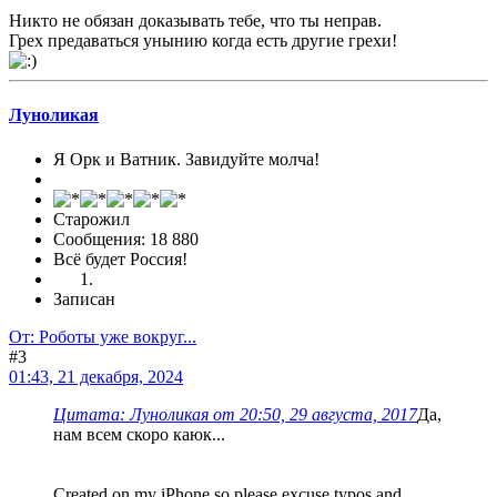
Никто не обязан доказывать тебе, что ты неправ.
Грех предаваться унынию когда есть другие грехи!
Луноликая
Я Орк и Ватник. Завидуйте молча!
Старожил
Сообщения: 18 880
Всё будет Россия!
Записан
От: Роботы уже вокруг...
#3
01:43, 21 декабря, 2024
Цитата: Луноликая от 20:50, 29 августа, 2017
Да,
нам всем скоро каюк...
Created on my iPhone so please excuse typos and