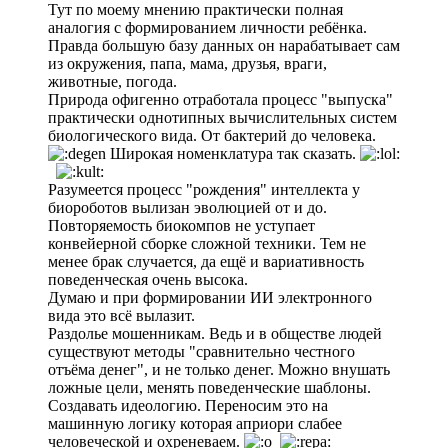
Тут по моему мнению практически полная
аналогия с формированием личности ребёнка.
Правда большую базу данных он нарабатывает сам
из окружения, папа, мама, друзья, враги,
животные, погода.
Природа офигенно отработала процесс "выпуска"
практически однотипных вычислительных систем
биологического вида. От бактерий до человека.
Широкая номенклатура так сказать.
Разумеется процесс "рождения" интеллекта у
биороботов вылизан эволюцией от и до.
Повторяемость биокомпов не уступает
конвейерной сборке сложной техники. Тем не
менее брак случается, да ещё и вариативность
поведенческая очень высока.
Думаю и при формировании ИИ электронного
вида это всё вылазит.
Раздолье мошенникам. Ведь и в обществе людей
существуют методы "сравнительно честного
отъёма денег", и не только денег. Можно внушать
ложные цели, менять поведенческие шаблоны.
Создавать идеологию. Переносим это на
машинную логику которая априори слабее
человеческой и охреневаем.