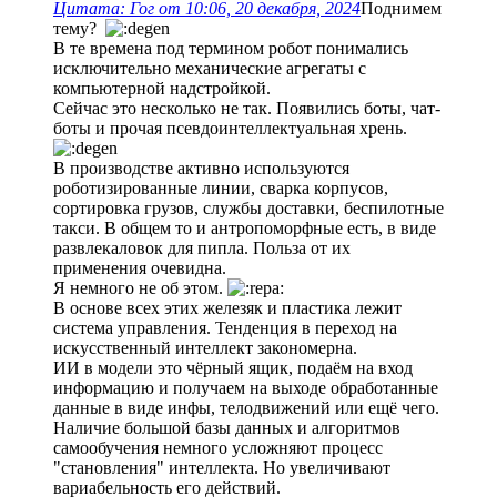
Цитата: Гог от 10:06, 20 декабря, 2024
Поднимем
тему?
В те времена под термином робот понимались
исключительно механические агрегаты с
компьютерной надстройкой.
Сейчас это несколько не так. Появились боты, чат-
боты и прочая псевдоинтеллектуальная хрень.
В производстве активно используются
роботизированные линии, сварка корпусов,
сортировка грузов, службы доставки, беспилотные
такси. В общем то и антропоморфные есть, в виде
развлекаловок для пипла. Польза от их
применения очевидна.
Я немного не об этом.
В основе всех этих железяк и пластика лежит
система управления. Тенденция в переход на
искусственный интеллект закономерна.
ИИ в модели это чёрный ящик, подаём на вход
информацию и получаем на выходе обработанные
данные в виде инфы, телодвижений или ещё чего.
Наличие большой базы данных и алгоритмов
самообучения немного усложняют процесс
"становления" интеллекта. Но увеличивают
вариабельность его действий.