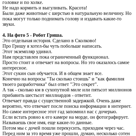
головке и по холке.
Не надо кормить и выгуливать. Красота!
Были даже животные с шерстью в натуральную величину. Но
пока могут только поднимать голову и издавать какие-то
звуки.
4. На фото 5 - Робот Гриша.
Это отдельная история. Сделано в Сколково!
Про Гришу я хотел-бы чуть побольше написать.
Этот экземпляр удивил.
Нам представлен пока ограниченный функционал.
Просто стоит и отвечает на вопросы. Но это оказалось самое
интересное.
Этот сукин сын обучается. И в общем знает все.
Конечно на вопросы "Ты сколько стоишь" и "как фамилия
твоего разработчика" был ответ "Это секрет".
А так - сколько км в сухопутной миле или пятьсот миллионов
прибавить шестьсот миллиардов - ответит.
Отвечает правда с существенной задержкой. Очень даже
вероятно, что отвечает после поиска информации в интернет.
Но самое интересное этот гад запомнил нас с дочерью.
Если встать ровно к его камере на морде, он фотографирует.
Называешь свое имя, еще какие-то данные.
Потом мы с дочей пошли перекусить, приходим через час.
Перед ним за это время уже прошли, думаю, несколько сотен