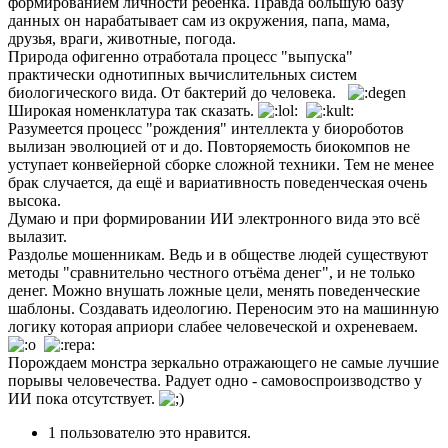
формированием личности ребёнка. Правда большую базу
данных он нарабатывает сам из окружения, папа, мама,
друзья, враги, животные, погода.
Природа офигенно отработала процесс "выпуска"
практически однотипных вычислительных систем
биологического вида. От бактерий до человека.
Широкая номенклатура так сказать.
Разумеется процесс "рождения" интеллекта у биороботов
вылизан эволюцией от и до. Повторяемость биокомпов не
уступает конвейерной сборке сложной техники. Тем не менее
брак случается, да ещё и вариативность поведенческая очень
высока.
Думаю и при формировании ИИ электронного вида это всё
вылазит.
Раздолье мошенникам. Ведь и в обществе людей существуют
методы "сравнительно честного отъёма денег", и не только
денег. Можно внушать ложные цели, менять поведенческие
шаблоны. Создавать идеологию. Переносим это на машинную
логику которая априори слабее человеческой и охреневаем.
Порождаем монстра зеркально отражающего не самые лучшие
порывы человечества. Радует одно - самовоспроизводство у
ИИ пока отсутствует.
1 пользователю это нравится.