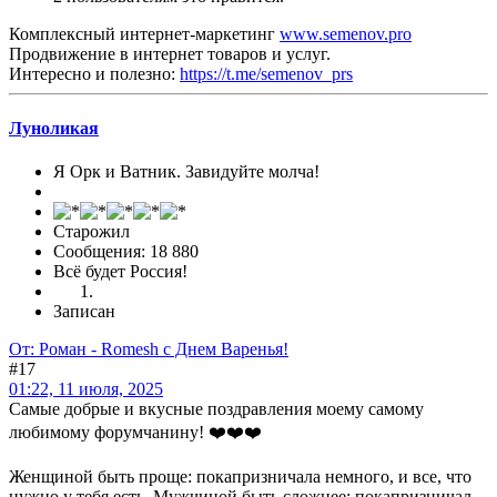
Комплексный интернет-маркетинг
www.semenov.pro
Продвижение в интернет товаров и услуг.
Интересно и полезно:
https://t.me/semenov_prs
Луноликая
Я Орк и Ватник. Завидуйте молча!
Старожил
Сообщения: 18 880
Всё будет Россия!
Записан
От: Роман - Romesh с Днем Варенья!
#17
01:22, 11 июля, 2025
Самые добрые и вкусные поздравления моему самому
любимому форумчанину! ❤️❤️❤️
Женщиной быть проще: покапризничала немного, и все, что
нужно у тебя есть. Мужчиной быть сложнее: покапризничал