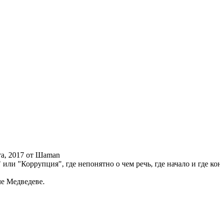
рта, 2017 от Шаman
ли "Коррупция", где непонятно о чем речь, где начало и где ко
е Медведеве.