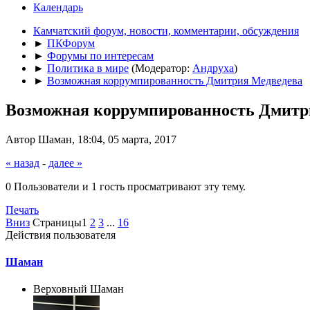
Календарь
Камчатский форум, новости, комментарии, обсуждения
►
ПКФорум
►
Форумы по интересам
►
Политика в мире
(Модератор:
Андруха
)
►
Возможная коррумпированность Дмитрия Медведева
Возможная коррумпированность Дмитр
Автор Шаман, 18:04, 05 марта, 2017
« назад
-
далее »
0 Пользователи и 1 гость просматривают эту тему.
Печать
Вниз
Страницы
1
2
3
...
16
Действия пользователя
Шаман
Верховный Шаман