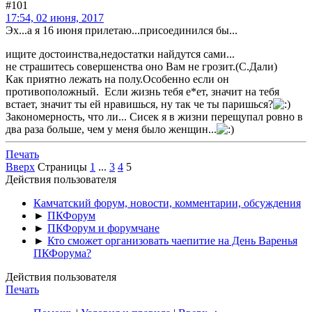
#101
17:54, 02 июня, 2017
Эх...а я 16 июня прилетаю...присоединился бы...
ищите достоинства,недостатки найдутся сами...
не страшитесь совершенства оно Вам не грозит.(С.Дали)
Как приятно лежать на полу.Особенно если он
противоположный. Если жизнь тебя е*ет, значит на тебя
встает, значит ты ей нравишься, ну так че ты паришься?
Закономерность, что ли... Сисек я в жизни перещупал ровно в
два раза больше, чем у меня было женщин...
Печать
Вверх
Страницы
1
...
3
4
5
Действия пользователя
Камчатский форум, новости, комментарии, обсуждения
►
ПКФорум
►
ПКФорум и форумчане
►
Кто сможет организовать чаепитие на День Варенья
ПКФорума?
Действия пользователя
Печать