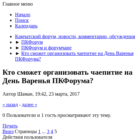
Главное меню
Начало
Поиск
Календарь
Камчатский форум, новости, комментарии, обсуждения
►
ПКФорум
►
ПКФорум и форумчане
►
Кто сможет организовать чаепитие на День Варенья
ПКФорума?
Кто сможет организовать чаепитие на
День Варенья ПКФорума?
Автор Шаман, 19:42, 23 марта, 2017
« назад
-
далее »
0 Пользователи и 1 гость просматривают эту тему.
Печать
Вниз
Страницы
1
...
3
4
5
Действия пользователя