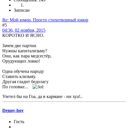
Записан
Re: Мой юмор. Просто стихотворный юмор
#5
04:36, 02 ноября, 2015
КОРОТКО И ЯСНО.
Зачем две партии
Нужны капитализьму?
Они, как пара медсестёр,
Орудующих ловко!
Одна обучена народу
Ставить клизьму.
Другая гладит бедолагу
По головке...
Улетел бы на Гоа, да в кармане - ни хуа!..
Denny-boy
Гость