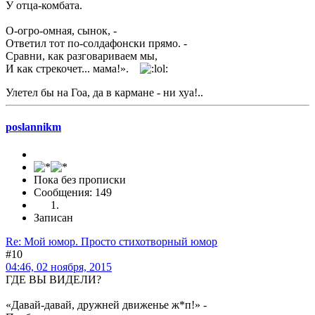
У отца-комбата.
О-огро-омная, сынок, -
Ответил тот по-солдафонски прямо. -
Сравни, как разговариваем мы,
И как стрекочет... мама!».
Улетел бы на Гоа, да в кармане - ни хуа!..
poslannikm
Пока без прописки
Сообщения: 149
Записан
Re: Мой юмор. Просто стихотворный юмор
#10
04:46, 02 ноября, 2015
ГДЕ ВЫ ВИДЕЛИ?
«Давай-давай, дружней движенье ж*п!» -