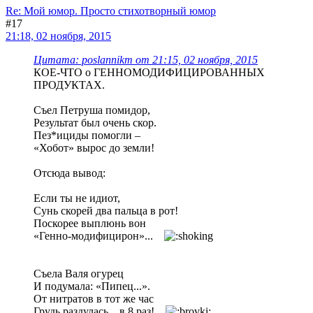
Re: Мой юмор. Просто стихотворный юмор
#17
21:18, 02 ноября, 2015
Цитата: poslannikm от 21:15, 02 ноября, 2015
КОЕ-ЧТО о ГЕННОМОДИФИЦИРОВАННЫХ
ПРОДУКТАХ.
Съел Петруша помидор,
Результат был очень скор.
Пез*ициды помогли –
«Хобот» вырос до земли!
Отсюда вывод:
Если ты не идиот,
Сунь скорей два пальца в рот!
Поскорее выплюнь вон
«Генно-модифицирон»...
Съела Валя огурец
И подумала: «Пипец...».
От нитратов в тот же час
Грудь раздулась... в 8 раз!