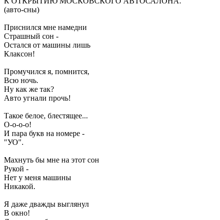
К ОТКРЫТИЮ МОСКОВСКОГО АВТОСАЛОНА.
(авто-сны)
Приснился мне намедни
Страшный сон -
Остался от машины лишь
Клаксон!
Промучился я, помнится,
Всю ночь.
Ну как же так?
Авто угнали прочь!
Такое белое, блестящее...
О-о-о-о!
И пара букв на номере -
"УО".
Махнуть бы мне на этот сон
Рукой -
Нет у меня машины
Никакой.
Я даже дважды выглянул
В окно!