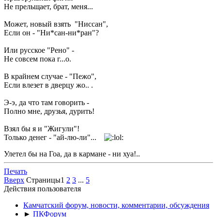
Не прельщает, брат, меня...
Может, новый взять "Ниссан",
Если он - "Ни*сан-ни*ран"?
Или русское "Рено" -
Не совсем пока г...о.
В крайнем случае - "Пежо",
Если влезет в дверцу жо.. .
Э-э, да что там говорить -
Полно мне, друзья, дурить!
Взял бы я и "Жигули"!
Только денег - "ай-лю-ли"...
Улетел бы на Гоа, да в кармане - ни хуа!..
Печать
Вверх
Страницы
1
2
3
...
5
Действия пользователя
Камчатский форум, новости, комментарии, обсуждения
►
ПКФорум