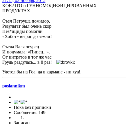
21:15, 02 ноября, 2015
КОЕ-ЧТО о ГЕННОМОДИФИЦИРОВАННЫХ
ПРОДУКТАХ.
Съел Петруша помидор,
Результат был очень скор.
Пез*ициды помогли –
«Хобот» вырос до земли!
Съела Валя огурец
И подумала: «Пипец...».
От нитратов в тот же час
Грудь раздулась... в 8 раз!
Улетел бы на Гоа, да в кармане - ни хуа!..
poslannikm
Пока без прописки
Сообщения: 149
Записан