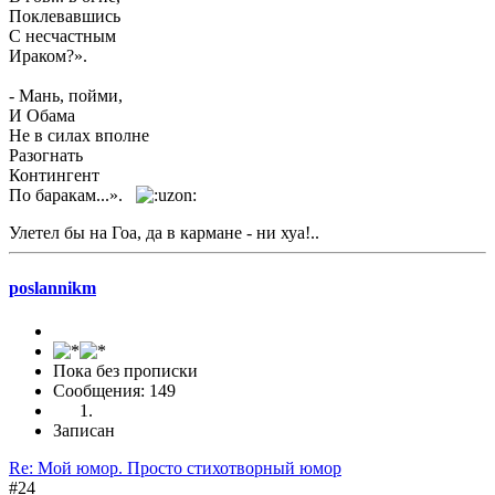
Поклевавшись
С несчастным
Ираком?».
- Мань, пойми,
И Обама
Не в силах вполне
Разогнать
Контингент
По баракам...».
Улетел бы на Гоа, да в кармане - ни хуа!..
poslannikm
Пока без прописки
Сообщения: 149
Записан
Re: Мой юмор. Просто стихотворный юмор
#24