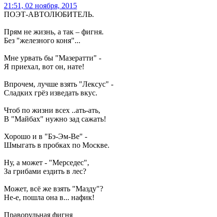
21:51, 02 ноября, 2015
ПОЭТ-АВТОЛЮБИТЕЛЬ.
Прям не жизнь, а так – фигня.
Без "железного коня"...
Мне урвать бы "Мазератти" -
Я приехал, вот он, нате!
Впрочем, лучше взять "Лексус" -
Сладких грёз изведать вкус.
Чтоб по жизни всех ..ать-ать,
В "Майбах" нужно зад сажать!
Хорошо и в "Бэ-Эм-Ве" -
Шмыгать в пробках по Москве.
Ну, а может - "Мерседес",
За грибами ездить в лес?
Может, всё же взять "Мазду"?
Не-е, пошла она в... нафик!
Праворульная фигня