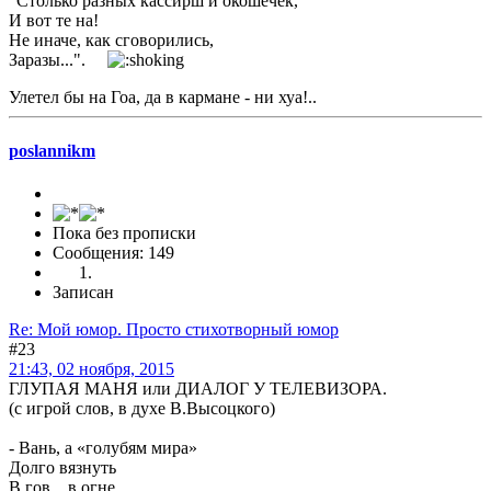
"Столько разных кассирш и окошечек,
И вот те на!
Не иначе, как сговорились,
Заразы...".
Улетел бы на Гоа, да в кармане - ни хуа!..
poslannikm
Пока без прописки
Сообщения: 149
Записан
Re: Мой юмор. Просто стихотворный юмор
#23
21:43, 02 ноября, 2015
ГЛУПАЯ МАНЯ или ДИАЛОГ У ТЕЛЕВИЗОРА.
(с игрой слов, в духе В.Высоцкого)
- Вань, а «голубям мира»
Долго вязнуть
В гов... в огне,