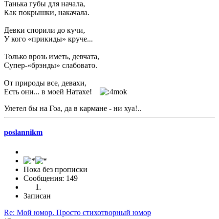
Танька губы для начала,
Как покрышки, накачала.
Девки спорили до кучи,
У кого «прикиды» круче...
Только врозь иметь, девчата,
Супер-«брэнды» слабовато.
От природы все, девахи,
Есть они... в моей Натахе!
Улетел бы на Гоа, да в кармане - ни хуа!..
poslannikm
Пока без прописки
Сообщения: 149
Записан
Re: Мой юмор. Просто стихотворный юмор