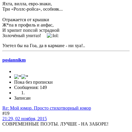
Яхта, вилла, евро-знаки,
Три «Роллс-ройса», особняк...
Отражается от крышки
Ж*па в профиль и анфас,
И хрипит попсой эстрадной
Золочёный унитаз!
Улетел бы на Гоа, да в кармане - ни хуа!..
poslannikm
Пока без прописки
Сообщения: 149
Записан
Re: Мой юмор. Просто стихотворный юмор
#19
21:29, 02 ноября, 2015
СОВРЕМЕННЫЕ ПОЭТЫ. ЛУЧШЕ - НА ЗАБОРЕ!