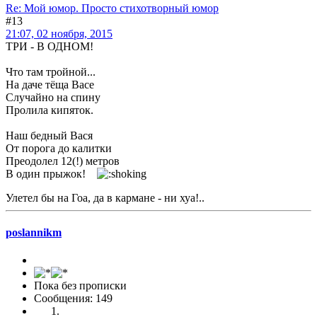
Re: Мой юмор. Просто стихотворный юмор
#13
21:07, 02 ноября, 2015
ТРИ - В ОДНОМ!
Что там тройной...
На даче тёща Васе
Случайно на спину
Пролила кипяток.
Наш бедный Вася
От порога до калитки
Преодолел 12(!) метров
В один прыжок!
Улетел бы на Гоа, да в кармане - ни хуа!..
poslannikm
Пока без прописки
Сообщения: 149