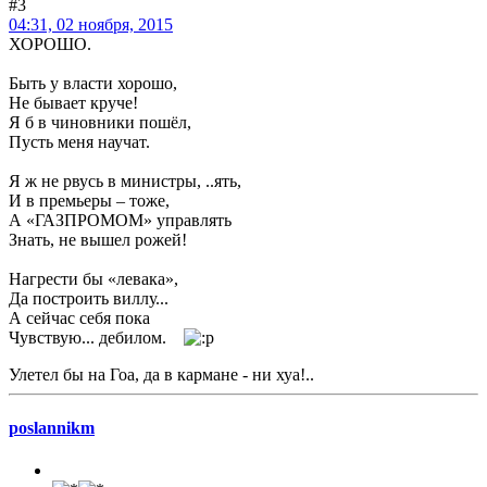
#3
04:31, 02 ноября, 2015
ХОРОШО.
Быть у власти хорошо,
Не бывает круче!
Я б в чиновники пошёл,
Пусть меня научат.
Я ж не рвусь в министры, ..ять,
И в премьеры – тоже,
А «ГАЗПРОМОМ» управлять
Знать, не вышел рожей!
Нагрести бы «левака»,
Да построить виллу...
А сейчас себя пока
Чувствую... дебилом.
Улетел бы на Гоа, да в кармане - ни хуа!..
poslannikm