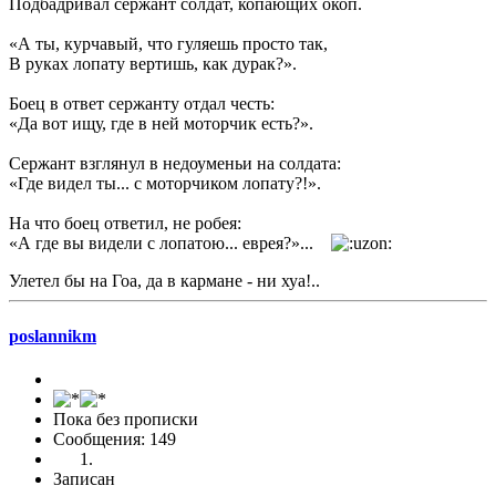
Подбадривал сержант солдат, копающих окоп.
«А ты, курчавый, что гуляешь просто так,
В руках лопату вертишь, как дурак?».
Боец в ответ сержанту отдал честь:
«Да вот ищу, где в ней моторчик есть?».
Сержант взглянул в недоуменьи на солдата:
«Где видел ты... с моторчиком лопату?!».
На что боец ответил, не робея:
«А где вы видели с лопатою... еврея?»...
Улетел бы на Гоа, да в кармане - ни хуа!..
poslannikm
Пока без прописки
Сообщения: 149
Записан