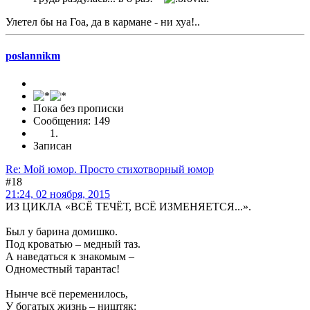
Улетел бы на Гоа, да в кармане - ни хуа!..
poslannikm
Пока без прописки
Сообщения: 149
Записан
Re: Мой юмор. Просто стихотворный юмор
#18
21:24, 02 ноября, 2015
ИЗ ЦИКЛА «ВСЁ ТЕЧЁТ, ВСЁ ИЗМЕНЯЕТСЯ...».
Был у барина домишко.
Под кроватью – медный таз.
А наведаться к знакомым –
Одноместный тарантас!
Нынче всё переменилось,
У богатых жизнь – ништяк: