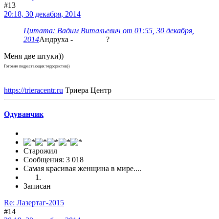
#13
20:18, 30 декабря, 2014
Цитата: Вадим Витальевич от 01:55, 30 декабря,
2014
Андруха - ?
Меня две штуки))
Готовим подрастающих террористов))
https://trieracentr.ru
Триера Центр
Одуванчик
Старожил
Сообщения: 3 018
Самая красивая женщина в мире....
Записан
Re: Лазертаг-2015
#14