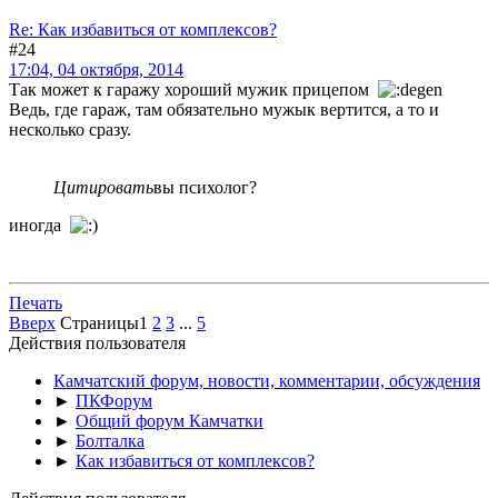
Re: Как избавиться от комплексов?
#24
17:04, 04 октября, 2014
Так может к гаражу хороший мужик прицепом
Ведь, где гараж, там обязательно мужык вертится, а то и
несколько сразу.
Цитировать
вы психолог?
иногда
Печать
Вверх
Страницы
1
2
3
...
5
Действия пользователя
Камчатский форум, новости, комментарии, обсуждения
►
ПКФорум
►
Общий форум Камчатки
►
Болталка
►
Как избавиться от комплексов?