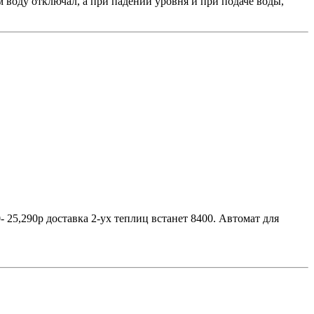
м воду отключал, а при падении уровня и при подаче воды,
 25,290р доставка 2-ух теплиц встанет 8400. Автомат для