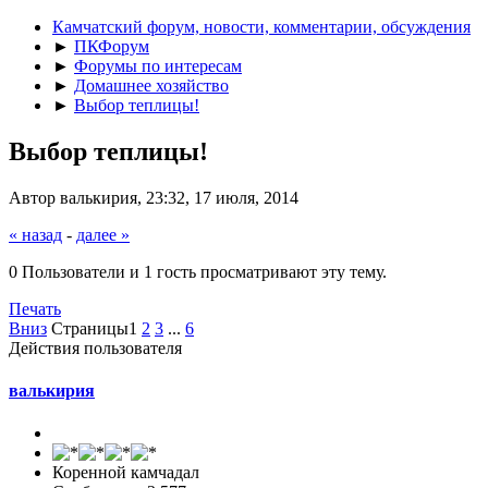
Камчатский форум, новости, комментарии, обсуждения
►
ПКФорум
►
Форумы по интересам
►
Домашнее хозяйство
►
Выбор теплицы!
Выбор теплицы!
Автор валькирия, 23:32, 17 июля, 2014
« назад
-
далее »
0 Пользователи и 1 гость просматривают эту тему.
Печать
Вниз
Страницы
1
2
3
...
6
Действия пользователя
валькирия
Коренной камчадал