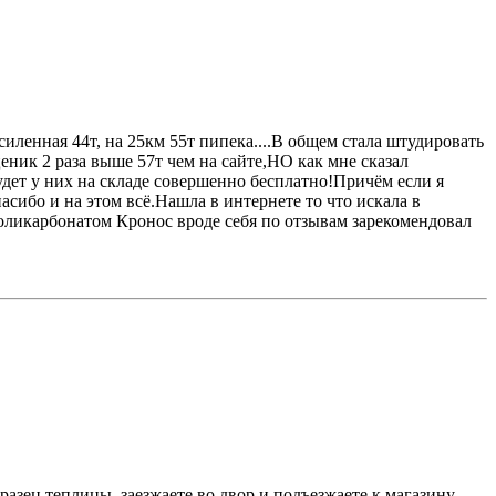
ленная 44т, на 25км 55т пипека....В общем стала штудировать
еник 2 раза выше 57т чем на сайте,НО как мне сказал
дет у них на складе совершенно бесплатно!Причём если я
асибо и на этом всё.Нашла в интернете то что искала в
поликарбонатом Кронос вроде себя по отзывам зарекомендовал
разец теплицы, заезжаете во двор и подъезжаете к магазину