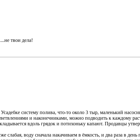
..не твои дела!
Усадебке систему полива, что-то около 3 тыр, маленький насосик
ответвлениями и наконечниками, можно подводить к каждому ра
адывается вдоль грядок и потихоньку капают. Продавцы утвержд
слабая, воду сначала накачиваем в ёмкость, и два раза в день пу