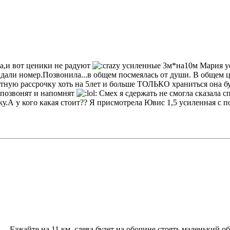
та,и вот ценики не радуют
усиленные 3м*на10м Мария уси
 дали номер.Позвонила...в общем посмеялась от души. В общем ц
тную рассрочку хоть на 5лет и больше ТОЛЬКО храниться она бу
е позвонят и напомнят
Смех я сдержать не смогла сказала сп
жу.А у кого какая стоит?? Я присмотрела Ювис 1,5 усиленная с 
.. Езжайте на 11 км, слева будет на обочине стоять маленький об