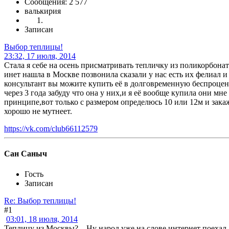
Сообщения: 2 577
валькирия
Записан
Выбор теплицы!
23:32, 17 июля, 2014
Стала я себе на осень присматривать тепличку из поликорбона
инет нашла в Москве позвонила сказали у нас есть их фелиал и
консультант вы можите купить её в долговременную беспроцен
через 3 года забуду что она у них,и я её вообще купила они мн
принципе,вот только с размером определюсь 10 или 12м и зака
хорошо не мутнеет.
https://vk.com/club66112579
Сан Саныч
Гость
Записан
Re: Выбор теплицы!
#1
03:01, 18 июля, 2014
Теплицу из Москвы?... Ну народ уже на слове интернет поехал.