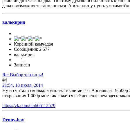
рабочие дни часа на два. Поэтому думаю использовать кран с 
давал возможность заполниться. А в теплицу пусть уж самотёко
валькирия
Коренной камчадал
Сообщения: 2 577
валькирия
Записан
Re: Выбор теплицы!
#4
21:54, 18 июля, 2014
Ну и считали сколько комплект вылетает??? А я нашла 19,500р 
открывания 1 000р мне так кажется всё дешевле чем здесь заказ
https://vk.com/club66112579
Denny-boy