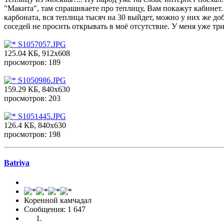
"Макита", там спрашиваете про теплицу, Вам покажут кабинет.
карбоната, вся теплица тысяч на 30 выйдет, можно у них же доб
соседей не просить открывать в моё отсутствие. У меня уже т
S1057057.JPG
125.04 КБ, 912x608
просмотров: 189
S1050986.JPG
159.29 КБ, 840x630
просмотров: 203
S1051445.JPG
126.4 КБ, 840x630
просмотров: 198
Batriya
Коренной камчадал
Сообщения: 1 647