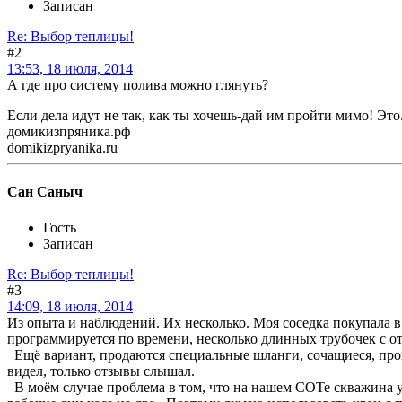
Записан
Re: Выбор теплицы!
#2
13:53, 18 июля, 2014
А где про систему полива можно глянуть?
Если дела идут не так, как ты хочешь-дай им пройти мимо! Это..
домикизпряника.рф
domikizpryanika.ru
Сан Саныч
Гость
Записан
Re: Выбор теплицы!
#3
14:09, 18 июля, 2014
Из опыта и наблюдений. Их несколько. Моя соседка покупала в 
программируется по времени, несколько длинных трубочек с 
Ещё вариант, продаются специальные шланги, сочащиеся, прокл
видел, только отзывы слышал.
В моём случае проблема в том, что на нашем СОТе скважина уже 