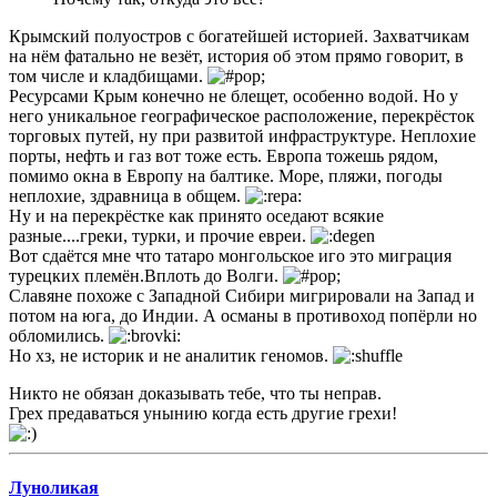
Крымский полуостров с богатейшей историей. Захватчикам
на нём фатально не везёт, история об этом прямо говорит, в
том числе и кладбищами.
Ресурсами Крым конечно не блещет, особенно водой. Но у
него уникальное географическое расположение, перекрёсток
торговых путей, ну при развитой инфраструктуре. Неплохие
порты, нефть и газ вот тоже есть. Европа тожешь рядом,
помимо окна в Европу на балтике. Море, пляжи, погоды
неплохие, здравница в общем.
Ну и на перекрёстке как принято оседают всякие
разные....греки, турки, и прочие евреи.
Вот сдаётся мне что татаро монгольское иго это миграция
турецких племён.Вплоть до Волги.
Славяне похоже с Западной Сибири мигрировали на Запад и
потом на юга, до Индии. А османы в противоход попёрли но
обломились.
Но хз, не историк и не аналитик геномов.
Никто не обязан доказывать тебе, что ты неправ.
Грех предаваться унынию когда есть другие грехи!
Луноликая