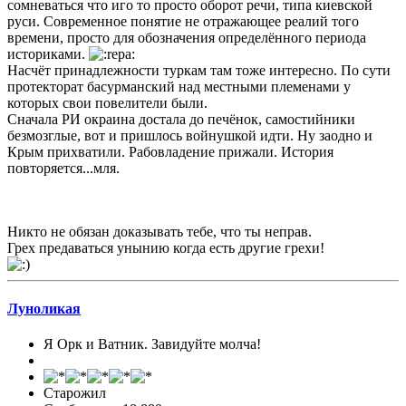
сомневаться что иго то просто оборот речи, типа киевской
руси. Современное понятие не отражающее реалий того
времени, просто для обозначения определённого периода
историками.
Насчёт принадлежности туркам там тоже интересно. По сути
протекторат басурманский над местными племенами у
которых свои повелители были.
Сначала РИ окраина достала до печёнок, самостийники
безмозглые, вот и пришлось войнушкой идти. Ну заодно и
Крым прихватили. Рабовладение прижали. История
повторяется...мля.
Никто не обязан доказывать тебе, что ты неправ.
Грех предаваться унынию когда есть другие грехи!
Луноликая
Я Орк и Ватник. Завидуйте молча!
Старожил