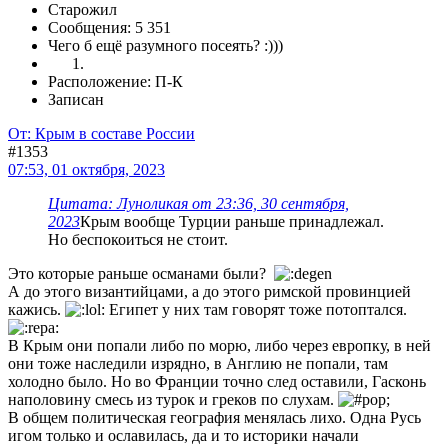
Старожил
Сообщения: 5 351
Чего б ещё разумного посеять? :)))
Расположение: П-К
Записан
От: Крым в составе России
#1353
07:53, 01 октября, 2023
Цитата: Луноликая от 23:36, 30 сентября,
2023
Крым вообще Турции раньше принадлежал.
Но беспокоиться не стоит.
Это которые раньше османами были?
А до этого византийцами, а до этого римской провинцией
кажись.
Египет у них там говорят тоже потоптался.
В Крым они попали либо по морю, либо через европку, в ней
они тоже наследили изрядно, в Англию не попали, там
холодно было. Но во Франции точно след оставили, Гасконь
наполовину смесь из турок и греков по слухам.
В общем политическая география менялась лихо. Одна Русь
игом только и ославилась, да и то историки начали