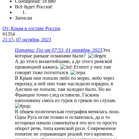
Сообщения: 18 880
Всё будет Россия!
Записан
От: Крым в составе России
#1354
21:15, 07 октября, 2023
Цитата: Гог от 07:53, 01 октября, 2023
Это
которые раньше османами были?
А до этого византийцами, а до этого римской
провинцией кажись.
Египет у них там
говорят тоже потоптался.
В Крым они попали либо по морю, либо через
европку, в ней они тоже наследили изрядно, в
Англию не попали, там холодно было. Но во
Франции точно след оставили, Гасконь
наполовину смесь из турок и греков по слухам.
В общем политическая география менялась лихо.
Одна Русь игом только и ославилась, да и то
историки начали сомневаться что иго то просто
оборот речи, типа киевской руси. Современное
понятие не отражающее реалий того времени,