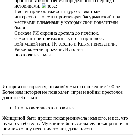
просто для обозначения определённого периода
историками.
Насчёт принадлежности туркам там тоже
интересно. По сути протекторат басурманский над
местными племенами у которых свои повелители
были.
Сначала РИ окраина достала до печёнок,
самостийники безмозглые, вот и пришлось
войнушкой идти. Ну заодно и Крым прихватили.
Рабовладение прижали. История
повторяется...мля.
История повторяется, но живём мы ею последние 100 лет.
Более нам история не позволяет- игры и войны престолов
дают о себе знать!
1 пользователю это нравится.
Женщиной быть проще: покапризничала немного, и все, что
нужно у тебя есть. Мужчиной быть сложнее: покапризничал
немножко, и у него ничего нет, даже поесть.