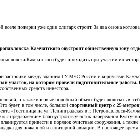
 возле пожарки уже один олигарх строит. За два сезона котлов
ропавловска-Камчатского обустроят общественную зону отд
опавловска-Камчатского будет проходить при участии инвестор
ской застройки между зданием ГУ МЧС России и корпусами Камч
ный участок, на котором провели подготовительные работы.
В
 собственных средств инвестора.
деловой, а также впервые подобный объект будет включать в себ
Это будет, в том числе, большой
спортивный центр с 25-метро
роекта «Гостиница на ул. Ленинградская в г. Петропавловск-Камч
ию с предложением благоустроить участок набережной Култучног
 планируется привести в порядок очистные сооружения, а также
лощадка для пожарной и санитарной авиации. В настоящее время 