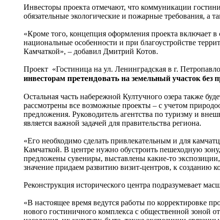
Инвесторы проекта отмечают, что коммуникации гостиниц
обязательные экологические и пожарные требования, а 
«Кроме того, концепция оформления проекта включает в 
национальные особенности и при благоустройстве террито
Камчаткой», – добавил Дмитрий Котов.
Проект «Гостиница на ул. Ленинградская в г. Петропавл
претендовать
инвесторам
на земельный участок без п
Остальная часть набережной Култучного озера также буде
рассмотрены все возможные проекты – с учетом природо
предложения. Руководитель агентства по туризму и внеш
является важной задачей для правительства региона.
«Его необходимо сделать привлекательным и для камчатце
Камчаткой. В центре нужно обустроить пешеходную зону, с
предложены сувениры, выставлены какие-то экспозиции, 
значение придаем развитию визит-центров, к созданию к
Реконструкция исторического центра подразумевает масшт
«В настоящее время ведутся работы по корректировке пр
нового гостиничного комплекса с общественной зоной от