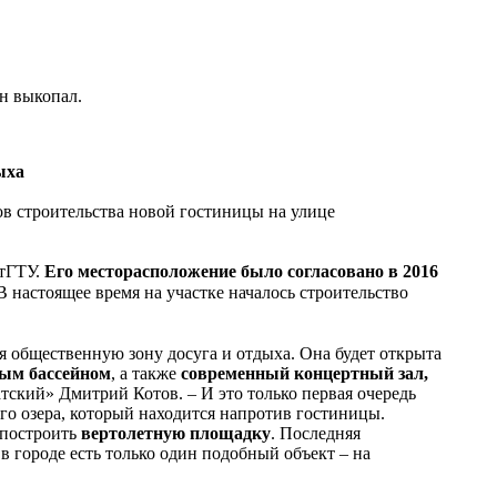
ан выкопал.
ыха
ов строительства новой гостиницы на улице
атГТУ.
Его месторасположение было согласовано в 2016
 настоящее время на участке началось строительство
я общественную зону досуга и отдыха. Она будет открыта
вым бассейном
, а также
современный концертный зал,
атский» Дмитрий Котов. – И это только первая очередь
о озера, который находится напротив гостиницы.
 построить
вертолетную площадку
. Последняя
в городе есть только один подобный объект – на