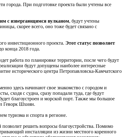
ти города. При подготовке проекта были учтены все
жим с извергающимся вулканом
, будут учтены
ницы, скорее всего, оно тоже будет связано с
ного инвестиционного проекта.
Этот статус позволяет
о конца 2018 года.
идет работа по планировке территории, после чего будут
 реализации будут допущены наиболее интересные
звитие исторического центра Петропавловска-Камчатского
менно здесь начинают свое знакомство с городом и
ы, сходя с судна, сразу попадали туда, где будут
удет благоустроен и морской порт. Также мы большое
ал Геворк Шхиян.
ем туризма и спорта в регионе.
ый позволит решить вопросы благоустройства. Помимо
матривающий инсталляции из жизни местного коренного