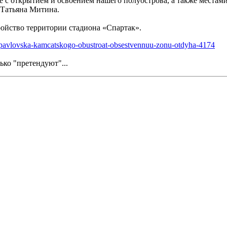
ые с открытием и освоением нашего полуострова, а также местам
 Татьяна Митина.
ройство территории стадиона «Спартак».
ropavlovska-kamcatskogo-obustroat-obsestvennuu-zonu-otdyha-4174
ько "претендуют"...