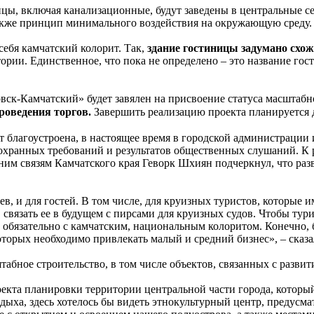
ы, включая канализационные, будут заведены в центральные се
также принцип минимального воздействия на окружающую среду.
себя камчатский колорит. Так,
здание гостиницы задумано схо
рии. Единственное, что пока не определено – это название гости
овск-Камчатский» будет завялен на присвоение статуса масштаб
роведения торгов.
Завершить реализацию проекта планируется д
т благоустроена, в настоящее время в городской администрации 
охранных требований и результатов общественных слушаний. К
ним связям Камчатского края Геворк Шхиян подчеркнул, что ра
в, и для гостей. В том числе, для круизных туристов, которые и
вязать ее в будущем с пирсами для круизных судов. Чтобы турист
обязательно с камчатским, национальным колоритом. Конечно, б
оторых необходимо привлекать малый и средний бизнес», – сказ
абное строительство, в том числе объектов, связанных с развити
оекта планировки территории центральной части города, котор
дыха, здесь хотелось бы видеть этнокультурный центр, предус