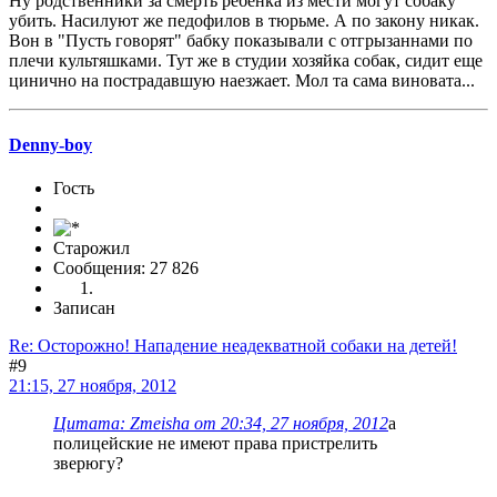
Ну родственники за смерть ребенка из мести могут собаку
убить. Насилуют же педофилов в тюрьме. А по закону никак.
Вон в "Пусть говорят" бабку показывали с отгрызаннами по
плечи культяшками. Тут же в студии хозяйка собак, сидит еще
цинично на пострадавшую наезжает. Мол та сама виновата...
Denny-boy
Гость
Старожил
Сообщения: 27 826
Записан
Re: Осторожно! Нападение неадекватной собаки на детей!
#9
21:15, 27 ноября, 2012
Цитата: Zmeisha от 20:34, 27 ноября, 2012
а
полицейские не имеют права пристрелить
зверюгу?