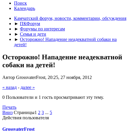
Поиск
Календарь
Камчатский форум, новости, комментарии, обсуждения
►
ПКФорум
►
Форумы по интересам
►
Семья и дети
►
Осторожно! Нападение неадекватной собаки на
детей!
Осторожно! Нападение неадекватной
собаки на детей!
Автор GrossvaterFrost, 20:25, 27 ноября, 2012
« назад
-
далее »
0 Пользователи и 1 гость просматривают эту тему.
Печать
Вниз
Страницы
1
2
3
...
5
Действия пользователя
GrossvaterFrost