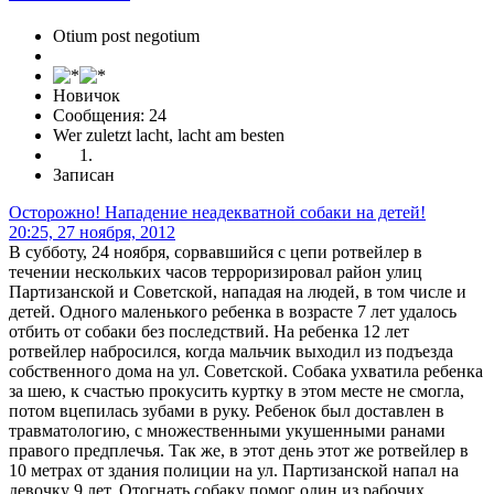
Otium post negotium
Новичок
Сообщения: 24
Wer zuletzt lacht, lacht am besten
Записан
Осторожно! Нападение неадекватной собаки на детей!
20:25, 27 ноября, 2012
В субботу, 24 ноября, сорвавшийся с цепи ротвейлер в
течении нескольких часов терроризировал район улиц
Партизанской и Советской, нападая на людей, в том числе и
детей. Одного маленького ребенка в возрасте 7 лет удалось
отбить от собаки без последствий. На ребенка 12 лет
ротвейлер набросился, когда мальчик выходил из подъезда
собственного дома на ул. Советской. Собака ухватила ребенка
за шею, к счастью прокусить куртку в этом месте не смогла,
потом вцепилась зубами в руку. Ребенок был доставлен в
травматологию, с множественными укушенными ранами
правого предплечья. Так же, в этот день этот же ротвейлер в
10 метрах от здания полиции на ул. Партизанской напал на
девочку 9 лет. Отогнать собаку помог один из рабочих,