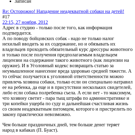
Записан
Re: Осторожно! Нападение неадекватной собаки на детей!
#17
22:15, 27 ноября, 2012
Адрес в студию - только после того, как информация
подтвердится.
А по поводу бойцовских собак - надо не только налог
нехилый вводить за их содержание, но и обязывать их
владельцев проходить обязательный курс дрессуры животного
и только после получения предполагаемым владельцем
лицензии на содержание такого животного (как лицензии на
оружие). И в Уголовный кодекс возвращать статью за
неумышленное нанесение вреда здоровью средней тяжести. А
то сейчас получается к уголовной ответственности можно
привлечь хозяина собаки, только если он специально натравил
ее на ребенка, да еще и в присутствии нескольких свидетелей,
либо если собака полребенка съела. А если нет - то максимум,
что хозяину светит - пара тыщ штрафа по административке и
три копейки ущерба по суду и дальнейшая счастливая жизнь
со своим неадекватным питомцем, которого и пристрелить по
закону практически невозможно.
Чем больше праздничных дней, тем больше денег теряет
народ в кабаках (П. Буаст).