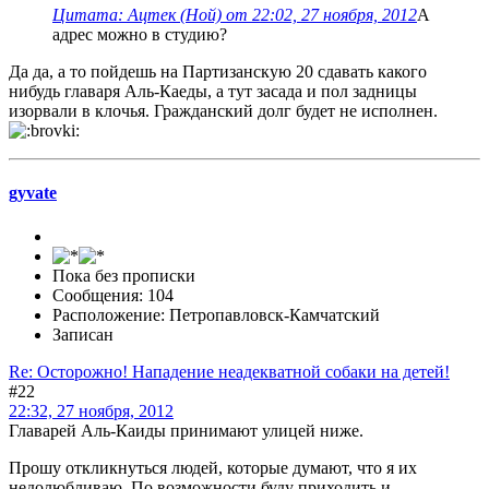
Цитата: Ацтек (Ной) от 22:02, 27 ноября, 2012
А
адрес можно в студию?
Да да, а то пойдешь на Партизанскую 20 сдавать какого
нибудь главаря Аль-Каеды, а тут засада и пол задницы
изорвали в клочья. Гражданский долг будет не исполнен.
gyvate
Пока без прописки
Сообщения: 104
Расположение: Петропавловск-Камчатский
Записан
Re: Осторожно! Нападение неадекватной собаки на детей!
#22
22:32, 27 ноября, 2012
Главарей Аль-Каиды принимают улицей ниже.
Прошу откликнуться людей, которые думают, что я их
недолюбливаю. По возможности буду приходить и