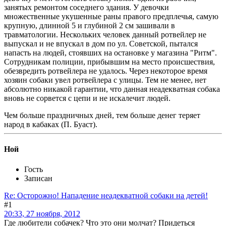
занятых ремонтом соседнего здания. У девочки
множественные укушенные раны правого предплечья, самую
крупную, длинной 5 и глубиной 2 см зашивали в
травматологии. Нескольких человек данный ротвейлер не
выпускал и не впускал в дом по ул. Советской, пытался
напасть на людей, стоявших на остановке у магазина "Ритм".
Сотрудникам полиции, прибывшим на место происшествия,
обезвредить ротвейлера не удалось. Через некоторое время
хозяин собаки увел ротвейлера с улицы. Тем не менее, нет
абсолютно никакой гарантии, что данная неадекватная собака
вновь не сорвется с цепи и не искалечит людей.
Чем больше праздничных дней, тем больше денег теряет
народ в кабаках (П. Буаст).
Ной
Гость
Записан
Re: Осторожно! Нападение неадекватной собаки на детей!
#1
20:33, 27 ноября, 2012
Где любители собачек? Что это они молчат? Придеться