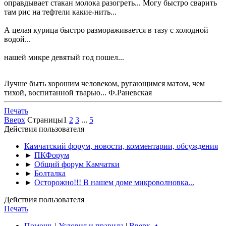
оправдывает стакан молока разогреть... Могу быстро сварить
там рис на тефтели какие-нить...
А целая курица быстро размораживается в тазу с холодной
водой...
нашей микре девятый год пошел...
Лучше быть хорошим человеком, ругающимся матом, чем
тихой, воспитанной тварью... Ф.Раневская
Печать
Вверх
Страницы
1
2
3
...
5
Действия пользователя
Камчатский форум, новости, комментарии, обсуждения
►
ПКФорум
►
Общий форум Камчатки
►
Болталка
►
Осторожно!!! В нашем доме микроволновка...
Действия пользователя
Печать
Помощь
|
Условия и правила
|
Вверх ▲