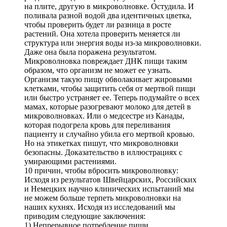
на плите, другую в микроволновке. Остудила. И
поливала разной водой два идентичных цветка,
чтобы проверить будет ли разница в росте
растений. Она хотела проверить меняется ли
структура или энергия воды из-за микроволновки.
Даже она была поражена результатом.
Микроволновка повреждает ДНК пищи таким
образом, что организм не может ее узнать.
Организм такую пищу обволакивает жировыми
клетками, чтобы защитить себя от мертвой пищи
или быстро устраняет ее. Теперь подумайте о всех
мамах, которые разогревают молоко для детей в
микроволновках. Или о медсестре из Канады,
которая подогрела кровь для переливания
пациенту и случайно убила его мертвой кровью.
Но на этикетках пишут, что микроволновки
безопасны. Доказательство в иллюстрациях с
умирающими растениями.
10 причин, чтобы вбросить микроволновку:
Исходя из результатов Швейцарских, Российских
и Немецких научно клинических испытаний мы
не можем больше терпеть микроволновки на
наших кухнях. Исходя из исследований мы
приводим следующие заключения:
1) Непрерывное потребление пищи,