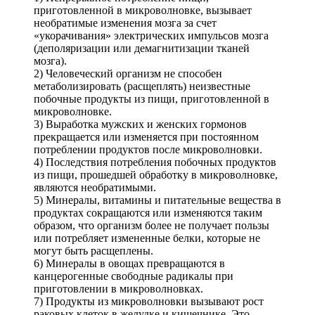
приготовленной в микроволновке, вызывает
необратимые изменения мозга за счет
«укорачивания» электрических импульсов мозга
(деполяризации или демагнитизации тканей
мозга).
2) Человеческий организм не способен
метаболизировать (расщеплять) неизвестные
побочные продукты из пищи, приготовленной в
микроволновке.
3) Выработка мужских и женских гормонов
прекращается или изменяется при постоянном
потреблении продуктов после микроволновки.
4) Последствия потребления побочных продуктов
из пищи, прошедшей обработку в микроволновке,
являются необратимыми.
5) Минералы, витамины и питательные вещества в
продуктах сокращаются или изменяются таким
образом, что организм более не получает пользы
или потребляет измененные белки, которые не
могут быть расщеплены.
6) Минералы в овощах превращаются в
канцерогенные свободные радикалы при
приготовлении в микроволновках.
7) Продукты из микроволновки вызывают рост
раковых клеток в желудке и кишечнике. Это