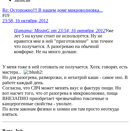
Записан
Re: Осторожно!!! В нашем доме микроволновка...
#19
23:58, 16 октября, 2012
Цитата: MissinG от 23:54, 16 октября, 2012
Уже
лет 5 на кухне стоит не используется. Ну не
нравится мне в ней "приготовление" или точнее
что получается. А разогреваю на обычной
комфорке. Не на много дольше.
У меня тоже в ней готовить не получается. Хотя, говорят, есть
мастера...
Но для разогрева, разморозки, и нехитрой каши - самое оно. В
работе каждый день.
Согласна, что СВЧ может менять вкус и фактуру пищи. Но
вот насчет того, что от разогрева в микроволновке, пища
ВНЕЗАПНО приобретает чрезвычайно токсичные и
канцерогенные свойства - увольте.
По всем законам физики и химии им там просто неоткуда
взяться.
Rara_Avis