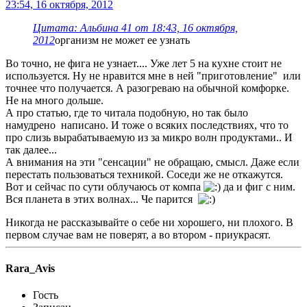
23:54, 16 октября, 2012
Цитата: Альбина 41 от 18:43, 16 октября,
2012
организм не может ее узнать
Во точно, не фига не узнает.... Уже лет 5 на кухне стоит не
используется. Ну не нравится мне в ней "приготовление" или
точнее что получается. А разогреваю на обычной комфорке.
Не на много дольше.
А про статью, где то читала подобную, но так было
намудрено написано. И тоже о всяких последствиях, что то
про слизь вырабатываемую из за микро волн продуктами.. И
так далее...
А внимания на эти "сенсации" не обращаю, смысл. Даже если
перестать пользоваться техникой. Соседи же не откажутся.
Вот и сейчас по сути облучаюсь от компа
да и фиг с ним.
Вся планета в этих волнах... Че парится
Никогда не рассказывайте о себе ни хорошего, ни плохого. В
первом случае вам не поверят, а во втором - приукрасят.
Rara_Avis
Гость