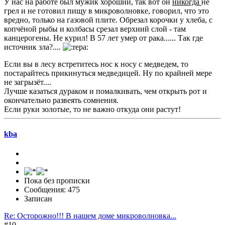
У нас на работе был мужик хороший, так вот он
никогда
не
грел и не готовил пищу в микроволновке, говорил, что это
вредно, только на газовой плите. Обрезал корочки у хлеба, с
копчёной рыбы и колбасы срезал верхний слой - там
канцерогены. Не курил! В 57 лет умер от рака...... Так где
источник зла?....
Если вы в лесу встретитесь нос к носу с медведем, то
постарайтесь прикинуться медведицей. Ну по крайней мере
не загрызёт....
Лучше казаться дураком и помалкивать, чем открыть рот и
окончательно развеять сомнения.
Если руки золотые, то не важно откуда они растут!
kba
Пока без прописки
Сообщения: 475
Записан
Re: Осторожно!!! В нашем доме микроволновка...
#10