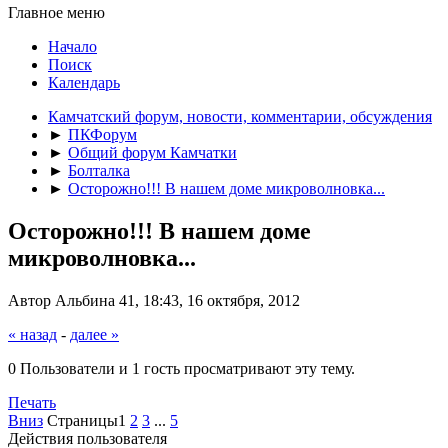
Главное меню
Начало
Поиск
Календарь
Камчатский форум, новости, комментарии, обсуждения
►
ПКФорум
►
Общий форум Камчатки
►
Болталка
►
Осторожно!!! В нашем доме микроволновка...
Осторожно!!! В нашем доме
микроволновка...
Автор Альбина 41, 18:43, 16 октября, 2012
« назад
-
далее »
0 Пользователи и 1 гость просматривают эту тему.
Печать
Вниз
Страницы
1
2
3
...
5
Действия пользователя