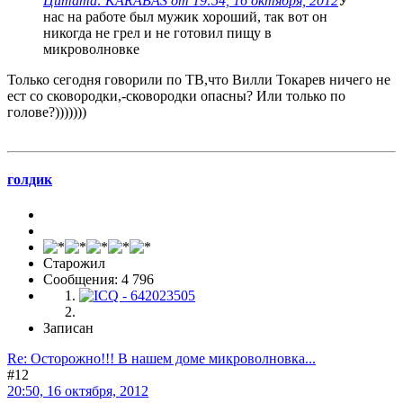
Цитата: KARABAS от 19:54, 16 октября, 2012
У
нас на работе был мужик хороший, так вот он
никогда не грел и не готовил пищу в
микроволновке
Только сегодня говорили по ТВ,что Вилли Токарев ничего не
ест со сковородки,-сковородки опасны? Или только по
голове?)))))))
голдик
Старожил
Сообщения: 4 796
Записан
Re: Осторожно!!! В нашем доме микроволновка...
#12
20:50, 16 октября, 2012