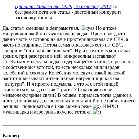
Цитата: Моисей от 19:29, 16 октября, 2012
По
безграмотности эта статья - достойный конкурент
заголовку топика.
Да, статья смешная и безграмотная.
Но я тоже
микроволновкой пользуюсь очень редко. Просто когда-то
давно часть заготовок на даче простерилизовала с в СВЧ, а
часть по старинке. Потом семья отказалась есть из СВЧ,
говорили "они вообще никакие". Ну, а с технической точки
зрения, при разогреве в ней микроволны заставляют
колебаться молекулы воды, содержащейся в пище, в резонанс
с собственной частотой, то есть несколько миллиардов
колебаний в секунду. Колебания молекул с такой высокой
частотой вызывают интенсивный нагрев пищи как бы
"изнутри". И я просто подумала, а что ж с этой пищей
становиться, когда её так "трясет"? Сохраняются ли
межмолекулярные связи? В общем, порылась тогда (давно) в
инете, по поводу долгосрочных испытаний и не найдя ничего
решила - пользоваться ей как можно реже
. ИМХО
мультиварка и аэрогриль вкуснее готовят.
Капаец