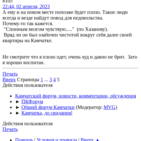
#105
22:44, 02 апреля, 2023
А ему и на новом месте попозже будет плохо. Такие люди
всегда и везде найдут повод для недовольства.
Почему-то так кажется.
"Спинным мозгом чувствую....." (по Хазанову).
Вряд ли он был озабочен чистотой вокруг себя далее своей
квартиры на Камчатке.
Не смотрите что я плохо одет, очень худ и давно не брит. Зато
я хорошо воспитан.
Печать
Вверх
Страницы
1
...
3
4
5
Действия пользователя
Камчатский форум, новости, комментарии, обсуждения
►
ПКФорум
►
Общий форум Камчатки
(Модератор:
MVG
)
►
Камчатка, до свидания!
Действия пользователя
Печать
Помощь
|
Условия и правила
|
Вверх ▲