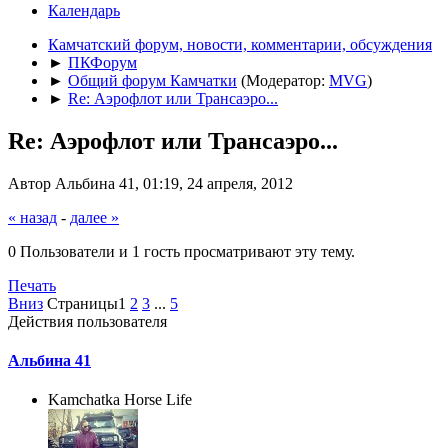
Календарь
Камчатский форум, новости, комментарии, обсуждения
►
ПКФорум
►
Общий форум Камчатки
(Модератор:
MVG
)
►
Re: Аэрофлот или Трансаэро...
Re: Аэрофлот или Трансаэро...
Автор Альбина 41, 01:19, 24 апреля, 2012
« назад
-
далее »
0 Пользователи и 1 гость просматривают эту тему.
Печать
Вниз
Страницы
1
2
3
...
5
Действия пользователя
Альбина 41
Kamchatka Horse Life