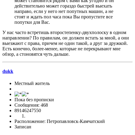
может становится рядом с вами как угодно и он
действительно может гораздо быстрей выехать
направо, если у него нет попутных машин, а не
стоят и ждать пол часа пока Вы пропустите все
попутки для Вас.
У нас часто встретишь второстепенку-двухполоску в одном
направлении? По правилам, он должен встать за мной, а они
выезжают с права, причем не один такой, а друг за дружкой.
Есть конечно, более-менее, которые не перекрывают мне
обзор, а стоновятся чуть дальше.
dukk
Местный житель
Пока без прописки
Сообщения: 468
89146247550
Расположение: Петропавловск-Камчатский
Записан