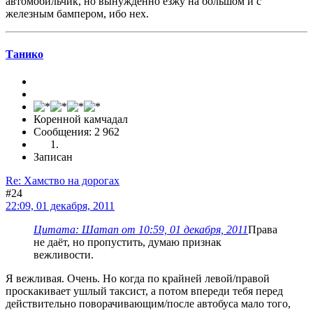
автомобильчик, но вынужденно езжу на большом и с
железным бампером, ибо нех.
Танико
Коренной камчадал
Сообщения: 2 962
Записан
Re: Хамство на дорогах
#24
22:09, 01 декабря, 2011
Цитата: Шаman от 10:59, 01 декабря, 2011
Права
не даёт, но пропустить, думаю признак
вежливости.
Я вежливая. Очень. Но когда по крайней левой/правой
проскакивает ушлый таксист, а потом впереди тебя перед
действительно поворачивающим/после автобуса мало того,