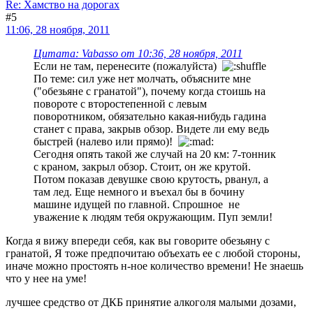
Re: Хамство на дорогах
#5
11:06, 28 ноября, 2011
Цитата: Vabasso от 10:36, 28 ноября, 2011
Если не там, перенесите (пожалуйста)
По теме: сил уже нет молчать, объясните мне
("обезьяне с гранатой"), почему когда стоишь на
повороте с второстепенной с левым
поворотником, обязательно какая-нибудь гадина
станет с права, закрыв обзор. Видете ли ему ведь
быстрей (налево или прямо)!
Сегодня опять такой же случай на 20 км: 7-тонник
с краном, закрыл обзор. Стоит, он же крутой.
Потом показав девушке свою крутость, рванул, а
там лед. Еще немного и въехал бы в бочину
машине идущей по главной. Спрошное не
уважение к людям тебя окружающим. Пуп земли!
Когда я вижу впереди себя, как вы говорите обезьяну с
гранатой, Я тоже предпочитаю объехать ее с любой стороны,
иначе можно простоять н-ное количество времени! Не знаешь
что у нее на уме!
лучшее средство от ДКБ принятие алкоголя малыми дозами,