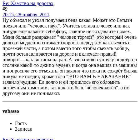
Re: Хамство на дорогах
#9
20:15, 28 ноября, 2011
Ну объехал и уехал подумаеш беда какая. Может это Бэтмэн
поехал или "человек паук". Учитесь вставать левее или как
нибудь еще давайте себе фору, главное не создавайте помех.
Меня больше раздражает "человек тормоз", это который очень
долго и медленно снижает скорость перед тем как сьехоть с
проезжей части, а потом вместо того чтобы съехать вобще,
почти останавливается на дороге и включает правый
поворот.....как вштаны на.рал. А вчера мою супругу подпёр на
стоянке какой-то джипо-мудень и когда она вышла из машины
и попросила его отъехать, он заявил что пока не сожрёт биляш
никуда не поедет, кроме того "ЭТО ВАМ В НАКАЗАНИЕ"
заявило чудище. Ел долго и ей пришлось его обломить
встречным хамством, так как это был "человек козёл", а по
другому они не понимают.
vabasso
Гость
Записан
Re: Хамство на дорогах