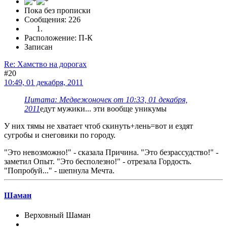
Пока без прописки
Сообщения: 226
Расположение: П-К
Записан
Re: Хамство на дорогах
#20
10:49, 01 декабря, 2011
Цитата: Медвежоночек от 10:33, 01 декабря,
2011
едут мужики... эти вообще уникумы
У них тямы не хватает чтоб скинуть+лень=вот и ездят
сугробы и снеговики по городу.
"Это невозможно!" - сказала Причина. "Это безрассудство!" -
заметил Опыт. "Это бесполезно!" - отрезала Гордость.
"Попробуй..." - шепнула Мечта.
Шаман
Верховный Шаман