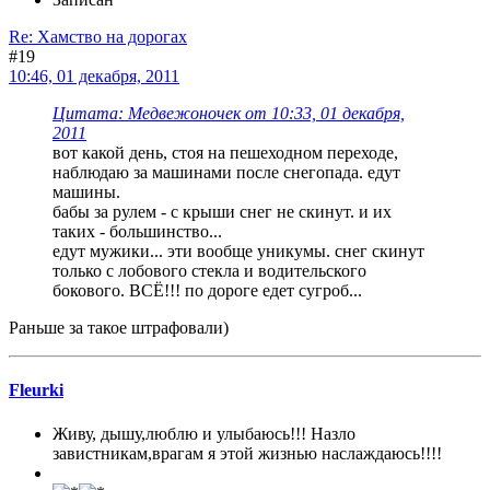
Re: Хамство на дорогах
#19
10:46, 01 декабря, 2011
Цитата: Медвежоночек от 10:33, 01 декабря,
2011
вот какой день, стоя на пешеходном переходе,
наблюдаю за машинами после снегопада. едут
машины.
бабы за рулем - с крыши снег не скинут. и их
таких - большинство...
едут мужики... эти вообще уникумы. снег скинут
только с лобового стекла и водительского
бокового. ВСЁ!!! по дороге едет сугроб...
Раньше за такое штрафовали)
Fleurki
Живу, дышу,люблю и улыбаюсь!!! Назло
завистникам,врагам я этой жизнью наслаждаюсь!!!!