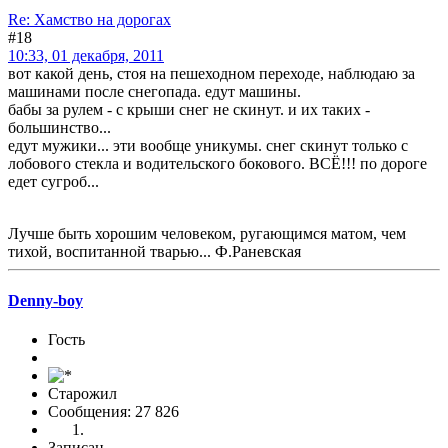
Re: Хамство на дорогах
#18
10:33, 01 декабря, 2011
вот какой день, стоя на пешеходном переходе, наблюдаю за
машинами после снегопада. едут машины.
бабы за рулем - с крыши снег не скинут. и их таких -
большинство...
едут мужики... эти вообще уникумы. снег скинут только с
лобового стекла и водительского бокового. ВСЁ!!! по дороге
едет сугроб...
Лучше быть хорошим человеком, ругающимся матом, чем
тихой, воспитанной тварью... Ф.Раневская
Denny-boy
Гость
Старожил
Сообщения: 27 826
Записан