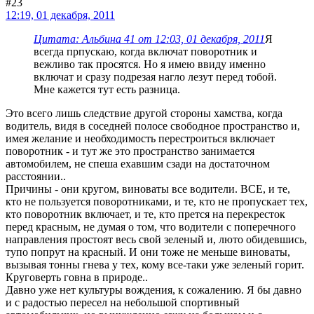
#23
12:19, 01 декабря, 2011
Цитата: Альбина 41 от 12:03, 01 декабря, 2011
Я
всегда прпускаю, когда включат поворотник и
вежливо так просятся. Но я имею ввиду именно
включат и сразу подрезая нагло лезут перед тобой.
Мне кажется тут есть разница.
Это всего лишь следствие другой стороны хамства, когда
водитель, видя в соседней полосе свободное пространство и,
имея желание и необходимость перестроиться включает
поворотник - и тут же это пространство занимается
автомобилем, не спеша ехавшим сзади на достаточном
расстоянии..
Причины - они кругом, виноваты все водители. ВСЕ, и те,
кто не пользуется поворотниками, и те, кто не пропускает тех,
кто поворотник включает, и те, кто прется на перекресток
перед красным, не думая о том, что водители с поперечного
направления простоят весь свой зеленый и, люто обидевшись,
тупо попрут на красный. И они тоже не меньше виноваты,
вызывая тонны гнева у тех, кому все-таки уже зеленый горит.
Круговерть говна в природе..
Давно уже нет культуры вождения, к сожалению. Я бы давно
и с радостью пересел на небольшой спортивный