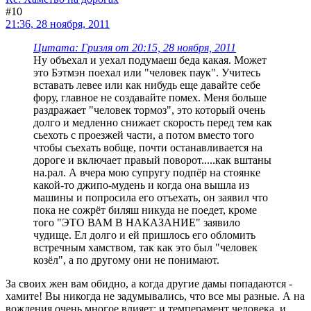
#10
21:36, 28 ноября, 2011
Цитата: Гризля от 20:15, 28 ноября, 2011
Ну объехал и уехал подумаеш беда какая. Может
это Бэтмэн поехал или "человек паук". Учитесь
вставать левее или как нибудь еще давайте себе
фору, главное не создавайте помех. Меня больше
раздражает "человек тормоз", это который очень
долго и медленно снижает скорость перед тем как
сьехоть с проезжей части, а потом вместо того
чтобы съехать вобще, почти останавливается на
дороге и включает правый поворот.....как вштаны
на.рал. А вчера мою супругу подпёр на стоянке
какой-то джипо-мудень и когда она вышла из
машины и попросила его отъехать, он заявил что
пока не сожрёт биляш никуда не поедет, кроме
того "ЭТО ВАМ В НАКАЗАНИЕ" заявило
чудище. Ел долго и ей пришлось его обломить
встречным хамством, так как это был "человек
козёл", а по другому они не понимают.
За своих жен вам обидно, а когда другие дамы попадаются -
хамите! Вы никогда не задумывались, что все мы разные. А на
вождения очень многое влияет: и темперамент человека, и