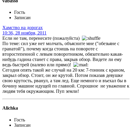
vabasso
Гость
Записан
Хамство на дорогах
10:36, 28 ноября, 2011
Если не там, перенесите (пожалуйста)
По теме: сил уже нет молчать, объясните мне ("обезьяне с
гранатой"), почему когда стоишь на повороте с
второстепенной с левым поворотником, обязательно какая-
нибудь гадина станет с права, закрыв обзор. Видете ли ему
ведь быстрей (налево или прямо)!
Сегодня опять такой же случай на 20 км: 7-тонник с краном,
закрыл обзор. Стоит, он же крутой. Потом показав девушке
свою крутость, рванул, а там лед. Еще немного и въехал бы в
бочину машине идущей по главной. Спрошное не уважение к
людям тебя окружающим. Пуп земли!
Alichka
Гость
Записан