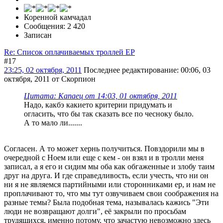
Коренной камчадал
Сообщения: 2 420
Записан
Re: Список оплачиваемых троллей ЕР
#17
23:25, 02 октября, 2011
Последнее редактирование
: 00:06, 03
октября, 2011 от Скорпион
Цитата: Капаец от 14:03, 01 октября, 2011
Надо, какбэ какието критерии придумать и
огласить, что бы так сказать все по чесноку было.
А то мало ли.......
Согласен. А то может хернь получиться. Повздорили мы в
очередной с Ноем или еще с кем - он взял и в тролли меня
записал, а я его и сидим мы оба как обгаженные и злобу таим
друг на друга. И где справедливость, если учесть, что ни он
ни я не являемся партийными или сторонниками ер, и нам не
проплачивают то, что мы тут озвучиваем свои соображения на
разные темы? Была подобная тема, называлась кажись "Эти
люди не возвращают долги", её закрыли по просьбам
трудящихся, именно потому, что зачастую невозможно здесь