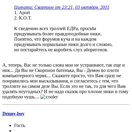
Цитата: Скорпион от 23:21, 03 октября, 2011
1. Aport
2. К.О.Т.
К сведению всех троллей ЕДРа, просьба
придумывать более правдоподобные ники.
Понятно, что форумов куча и на каждом
придумывать нормальные ники долго и сложно,
но постарайтесь не коробить слух аборигенов.
А, теперь, Вас не только слова мои не устраивают, так еще и
ник... Да Вы не Скорпион батенька, Вы - Демон во плоти
компьютерного червя.... Скажите просто, что Вам сразу не
понравились мои высказывания, и согласитесь с тем, что
троллите на самом деле Вы. Если это не так, то для чего Вам
удалять неугодных? И не надо сказок про плохие ники и тому
подобную чушь....
Denny-boy
Гость