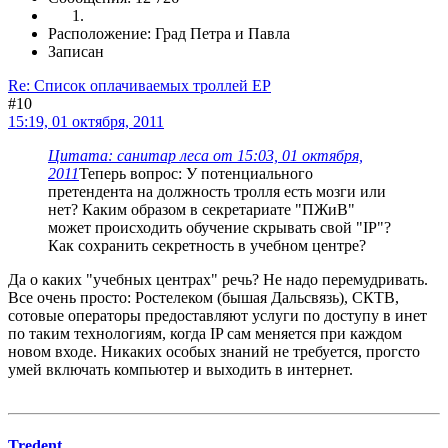
Расположение: Град Петра и Павла
Записан
Re: Список оплачиваемых троллей ЕР
#10
15:19, 01 октября, 2011
Цитата: санитар леса от 15:03, 01 октября,
2011
Теперь вопрос: У потенциального
претендента на должность тролля есть мозги или
нет? Каким образом в секретариате "ПЖиВ"
может происходить обучение скрывать свой "IP"?
Как сохранить секретность в учебном центре?
Да о каких "учебных центрах" речь? Не надо перемудривать.
Все очень просто: Ростелеком (бышая Дальсвязь), СКТВ,
сотовые операторы предоставляют услуги по доступу в инет
по таким технологиям, когда IP сам меняется при каждом
новом входе. Никаких особых знаний не требуется, прогсто
умей включать компьютер и выходить в интернет.
Tredent