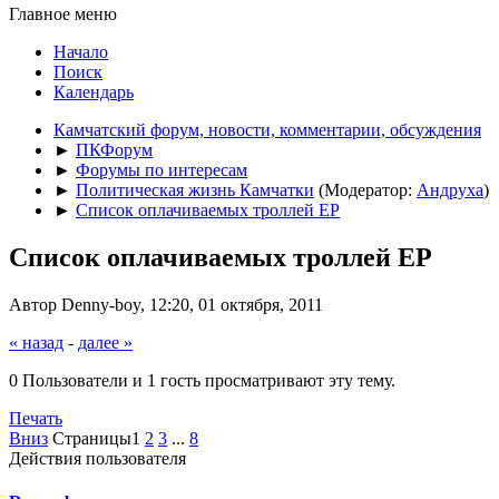
Главное меню
Начало
Поиск
Календарь
Камчатский форум, новости, комментарии, обсуждения
►
ПКФорум
►
Форумы по интересам
►
Политическая жизнь Камчатки
(Модератор:
Андруха
)
►
Список оплачиваемых троллей ЕР
Список оплачиваемых троллей ЕР
Автор Denny-boy, 12:20, 01 октября, 2011
« назад
-
далее »
0 Пользователи и 1 гость просматривают эту тему.
Печать
Вниз
Страницы
1
2
3
...
8
Действия пользователя