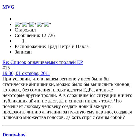
MVG
Старожил
Сообщения: 12 726
Расположение: Град Петра и Павла
Записан
Re: Список оплачиваемых троллей ЕР
#15
19:36, 01 октября, 2011
При условии, что в нашем регионе у всех были бы
статические айпишники, можно было бы вычислить клонов,
которых, без сомнения плодят адепты ЕдРа, а так же
некоторые другие тролли. А в сложившейся ситуации ничего
публикация ай-пи не даст, да и списки ников - тоже. Что
помешает любому человеку создать новый аккаунт,
продожить линию агитации за нужную ему партию, создавая
иллюзию множества голосов, да хоть спря с самим собой?
Denny-boy