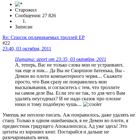
Старожил
Сообщения: 27 826
Записан
Re: Список оплачиваемых троллей ЕР
#22
23:40, 03 октября, 2011
Цитата: aport от 23:35, 03 октября, 2011
А, теперь, Вас не только слова мои не устраивают,
так еще и ник... Да Вы не Скорпион батенька, Вы -
Демон во плоти компьютерного червя.... Скажите
просто, что Вам сразу не понравились мои
высказывания, и согласитесь с тем, что троллите
на самом деле Вы. Если это не так, то для чего Вам
удалять неугодных? И не надо сказок про плохие
ники и тому подобную чушь....
Умеешь же неплохо писать. Аж понравилось, даже удалять не
стану. Только в одном ошибаешься, я не Демон во плоти, я
предвестник грядущего Апокалипсиса, Ад уже здесь! Это
цитаты из хороших книг. Постарайся и дальше не
разочаровывать меня.