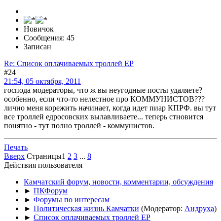
Новичок
Сообщения: 45
Записан
Re: Список оплачиваемых троллей ЕР
#24
21:54, 05 октября, 2011
господа модераторы, что ж вы неугодные посты удаляете?
особенно, если что-то нелестное про КОММУНИСТОВ???
лично меня корежить начинает, когда идет пиар КПРФ. вы тут
все троллей едросовских вылавливаете... теперь стновится
понятно - тут полно троллей - коммунистов.
Печать
Вверх
Страницы
1
2
3
...
8
Действия пользователя
Камчатский форум, новости, комментарии, обсуждения
►
ПКФорум
►
Форумы по интересам
►
Политическая жизнь Камчатки
(Модератор:
Андруха
)
►
Список оплачиваемых троллей ЕР