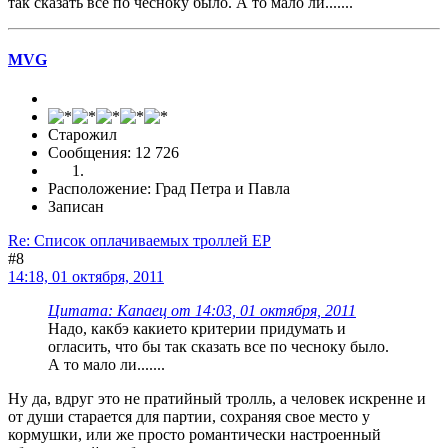
так сказать все по чесноку было. А то мало ли.......
MVG
Старожил
Сообщения: 12 726
Расположение: Град Петра и Павла
Записан
Re: Список оплачиваемых троллей ЕР
#8
14:18, 01 октября, 2011
Цитата: Капаец от 14:03, 01 октября, 2011
Надо, какбэ какието критерии придумать и
огласить, что бы так сказать все по чесноку было.
А то мало ли.......
Ну да, вдруг это не пратийный тролль, а человек искренне и
от души старается для партии, сохраняя свое место у
кормушки, или же просто романтически настроенный