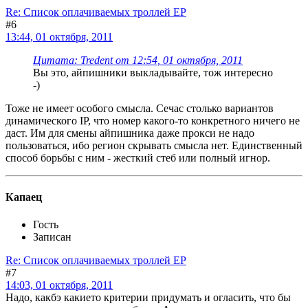
Re: Список оплачиваемых троллей ЕР
#6
13:44, 01 октября, 2011
Цитата: Tredent от 12:54, 01 октября, 2011
Вы это, айпишники выкладывайте, тож интересно
-)
Тоже не имеет особого смысла. Сечас столько вариантов
динамического IP, что номер какого-то конкретного ничего не
даст. Им для смены айпишника даже прокси не надо
пользоваться, ибо регион скрывать смысла нет. Единственный
способ борьбы с ним - жесткий стеб или полный игнор.
Капаец
Гость
Записан
Re: Список оплачиваемых троллей ЕР
#7
14:03, 01 октября, 2011
Надо, какбэ какието критерии придумать и огласить, что бы