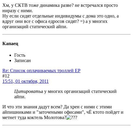
Хм, у СКТВ тоже динамика разве? не встречался просто
ниразу с ними.
Ну если сидят отдельные индивидумы с дома это одно, а
вдруг они все с офиса едросов сидят? =) а у многих
организаций статический айпи.
Капаец
Гость
Записан
Re: Список оплачиваемых троллей ЕР
#12
15:51, 01 октября, 2011
Цитировать
а у многих организаций статический
айпи.
И что эти знания дадут всем? Да хрен с ними с этими
айпишниками и "заточеными офисами", чЁ ктото пойдет и
метнет туда коктель Молотова?