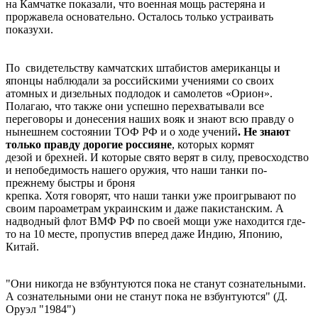
на Камчатке показали, что военная мощь растеряна и
проржавела основательно. Осталось только устраивать
показухи.
По свидетельству камчатских штабистов американцы и
японцы наблюдали за российскими учениями со своих
атомных и дизельных подлодок и самолетов «Орион».
Полагаю, что также они успешно перехватывали все
переговоры и донесения наших вояк и знают всю правду о
нынешнем состоянии ТОФ РФ и о ходе учений
. Не знают
только правду дорогие россияне
, которых кормят
дезой и брехней. И которые свято верят в силу, превосходство
и непобедимость нашего оружия, что наши танки по-
прежнему быстры и броня
крепка. Хотя говорят, что наши танки уже проигрывают по
своим пароаметрам украинским и даже пакистанским. А
надводный флот ВМФ РФ по своей мощи уже находится где-
то на 10 месте, пропустив вперед даже Индию, Японию,
Китай.
"Они никогда не взбунтуются пока не станут сознательными.
А сознательными они не станут пока не взбунтуются" (Д.
Оруэл "1984")