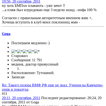
19:56, 20 сентября, 2011
ну хоть БМПхи плавають - уже зачот !!
...а пляж был изуродован еще 3 недели назад - инфа 100 %
Согласен с правильным авторитетным мнением жми +,
Хочешь вступить в клуб моих поклонниц жми -
Goga
Поспешаем медленно :)
Старожил
Сообщения: 11 791
медник, доктор примусиный
Расположение: Тутошний.
Записан
Re: Такого позора ВМФ РФ еще не знал. Учения на Камчатке-
цирк и показуха
#11
20:11, 20 сентября, 2011
Последнее редактирование
: 20:24, 20
сентября, 2011 от Goga