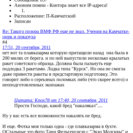
Аноним помни - Контора знает все IP-адреса!
Расположение: П-Камчатский
Записан
Re: Такого позора ВМФ РФ еще не знал. Учения на Камчатке-
цирк и показуха
#4
17:51, 20 сентября, 2011
нет вот та плавказарма которую притащили назад она была в
200 милях от берега. и по ней выпустили несколько крылатых
ракет советского образца. Должна была пальнуть еще
подлодка 3 ракетами. Лодка типа "Курск". Но она не смогла
даже привести ракеты в предстартовую подготовку. Это
говорит либо о сереьзных поломках либо (что скорее всего) о
неоподготовленных экипажах
Цитата: Knox78 от 17:40, 20 сентября, 2011
Прости Господи, какой бред "накалякал"....
Ну у вас есть все возможности накалять не бред.
И еще. Фотка моя только одна - где плавказарма в бухте.
ОСтальные это фото Тани Фельгенгауэр с "Экхо Молсквы" и