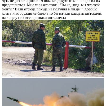
чуть не разбили фотик. Я показал документы и попросил их
представиться. Мне харя ответила: "Ты че, дядя. мы что тебе
менты? Вали отсюда покуда не получил в пи.ды!" Хорошо
хоть у них оружия не было а то бы начали клацать завторами.
на лице у них все признаки интеллекта