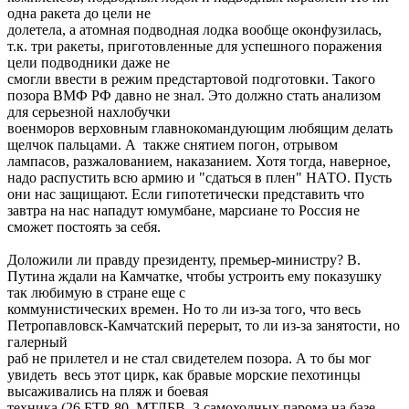
одна ракета до цели не
долетела, а атомная подводная лодка вообще оконфузилась,
т.к. три ракеты, приготовленные для успешного поражения
цели подводники даже не
смогли ввести в режим предстартовой подготовки. Такого
позора ВМФ РФ давно не знал. Это должно стать анализом
для серьезной нахлобучки
военморов верховным главнокомандующим любящим делать
щелчок пальцами. А также снятием погон, отрывом
лампасов, разжалованием, наказанием. Хотя тогда, наверное,
надо распустить всю армию и "сдаться в плен" НАТО. Пусть
они нас защищают. Если гипотетически представить что
завтра на нас нападут юмумбане, марсиане то Россия не
сможет постоять за себя.
Доложили ли правду президенту, премьер-министру? В.
Путина ждали на Камчатке, чтобы устроить ему показушку
так любимую в стране еще с
коммунистических времен. Но то ли из-за того, что весь
Петропавловск-Камчатский перерыт, то ли из-за занятости, но
галерный
раб не прилетел и не стал свидетелем позора. А то бы мог
увидеть весь этот цирк, как бравые морские пехотинцы
высаживались на пляж и боевая
техника (26 БТР-80, МТЛБВ, 3 самоходных парома на базе