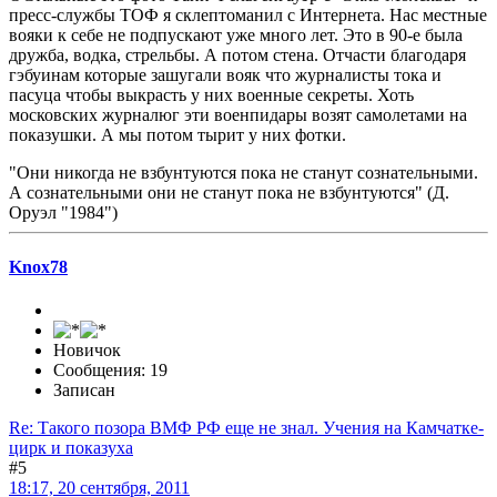
пресс-службы ТОФ я склептоманил с Интернета. Нас местные
вояки к себе не подпускают уже много лет. Это в 90-е была
дружба, водка, стрельбы. А потом стена. Отчасти благодаря
гэбуинам которые зашугали вояк что журналисты тока и
пасуца чтобы выкрасть у них военные секреты. Хоть
московских журналюг эти военпидары возят самолетами на
показушки. А мы потом тырит у них фотки.
"Они никогда не взбунтуются пока не станут сознательными.
А сознательными они не станут пока не взбунтуются" (Д.
Оруэл "1984")
Knox78
Новичок
Сообщения: 19
Записан
Re: Такого позора ВМФ РФ еще не знал. Учения на Камчатке-
цирк и показуха
#5
18:17, 20 сентября, 2011