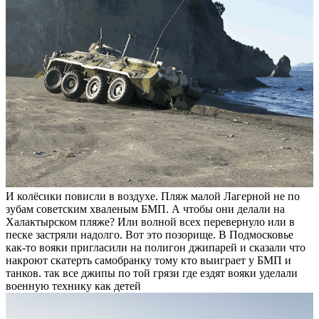
И колёсики повисли в воздухе. Пляж малой Лагерной не по
зубам советским хваленым БМП. А чтобы они делали на
Халактырском пляже? Или волной всех перевернуло или в
песке застряли надолго. Вот это позорище. В Подмосковье
как-то вояки пригласили на полигон джипарей и сказали что
накроют скатерть самобранку тому кто выиграет у БМП и
танков. так все джипы по той грязи где ездят вояки уделали
военную технику как детей