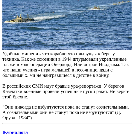
Удобные мишени - что корабли что плывущая к берегу
техника. Как же союзники в 1944 штурмовали укрепленные
пляжи в ходе операции Оверлорд. Или остров Иводзима. Так
что наши учения - игра малышей в песочнице. дяди с
большими х..ми не наигравшиеся в детстве в войну.
В российских СМИ идут бравые ура-репортажи. У берегов
Камчатки военные провели успешные пуски ракет. Не верьте
этой брехне.
"Они никогда не взбунтуются пока не станут сознательными.
А сознательными они не станут пока не взбунтуются" (Д.
Оруэл "1984")
Журналюга