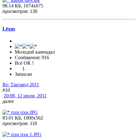
карон бич.jpg
98.14 КБ, 1074x675
просмотров: 130
Lёxus
Молодой камчадал
Сообщения: 916
Всё ОК !
Записан
Re: Таиланд 2011
#10
20:08, 12 июля, 2011
далее
пхи пхи.JPG
83.01 КБ, 1000x562
просмотров: 118
пхи пхи 1.JPG