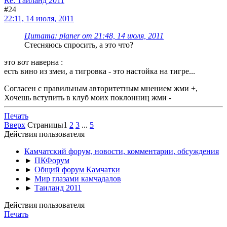
Re: Таиланд 2011
#24
22:11, 14 июля, 2011
Цитата: planer от 21:48, 14 июля, 2011
Стесняюсь спросить, а это что?
это вот наверна :
есть вино из змеи, а тигровка - это настойка на тигре...
Согласен с правильным авторитетным мнением жми +,
Хочешь вступить в клуб моих поклонниц жми -
Печать
Вверх
Страницы
1
2
3
...
5
Действия пользователя
Камчатский форум, новости, комментарии, обсуждения
►
ПКФорум
►
Общий форум Камчатки
►
Мир глазами камчадалов
►
Таиланд 2011
Действия пользователя
Печать