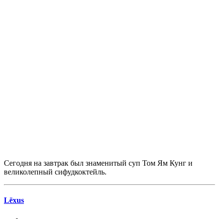
Сегодня на завтрак был знаменитый суп Том Ям Кунг и
великолепный сифудкоктейль.
Lёxus