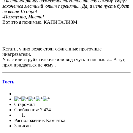
и нестандартная возможность готовить еду самому. Вдруг
захочется местный опыт перенять... Да, и цена пусть будет
не выше 15 ойро!
-Пазялуста, Миста!
Вот это я понимаю, КАПИТАЛИЗМ!
Кстати, у них везде стоят офигенные проточные
инагреватели.
У нас или струйка еле-еле или вода чуть тепленькая... А тут,
прям придраться не чему .
Гоcть
Старожил
Сообщения: 7 424
Расположение: Камчатка
Записан