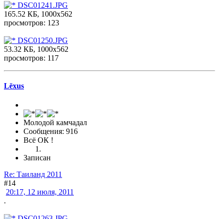
DSC01241.JPG
165.52 КБ, 1000x562
просмотров: 123
DSC01250.JPG
53.32 КБ, 1000x562
просмотров: 117
Lёxus
Молодой камчадал
Сообщения: 916
Всё ОК !
Записан
Re: Таиланд 2011
#14
20:17, 12 июля, 2011
.
DSC01263.JPG