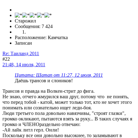
Старожил
Сообщения: 7 424
Расположение: Камчатка
Записан
Re: Таиланд 2011
#22
21:48, 14 июля, 2011
Цитата: Шаman от 11:27, 12 июля, 2011
Даёшь трансов и слоников!
Трансов и правда на Волкен-стрит до фига.
Не знаю, отчего жмурился ваш друг, потому что не понять,
что перед тобой - катой, может только тот, кто не хочет этого
понимать или сознательно ищет леди-боя.
Люди третьего пола довольно навязчивы, "строят глазки",
громко окликают, пытаются взять за руку... В таких случаях я
громко и ЧЛЕНОраздельно отвечаю:
-Ай лайк литл герл. Онли!
Поскольку все они довольно высокиее, то заламывают в