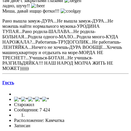
там двое с закрытыми глазами
ладно, шучу!!
Миша, давай ищщо фотки!!!
Рано вышла замуж-ДУРА...Не вышла замуж-ДУРА...Не
можешь найти нормального мужика-УРОДИНА
ТУПАЯ...Рано родила-ШАЛАВА...Не родила-
БОЛЬНАЯ...Родила одного-МАЛО...Родила много-КУДА
НАРОЖАЛА?...Работаешь-ТРУДОГОЛИК...Не работаешь-
ЛЕНТЯЙКА...Ничего не хочешь-ДУРА ВООБЩЕ...Хочешь
машину,квартиру и отдыхать на море-МОРДА НЕ
ТРЕСНЕТ?...Учишься-БОТАН...Не учишься-
РАЗГИЛЬДЯЙКА!!! НАШ НАРОД МОЛЧА ЖИТЬ НЕ
МОЖЕТ))))))
Гоcть
Старожил
Сообщения: 7 424
Расположение: Камчатка
Записан