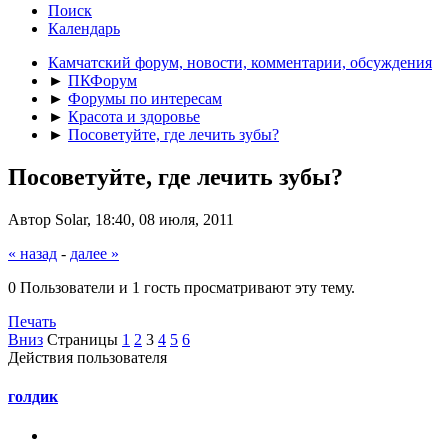
Поиск
Календарь
Камчатский форум, новости, комментарии, обсуждения
►
ПКФорум
►
Форумы по интересам
►
Красота и здоровье
►
Посоветуйте, где лечить зубы?
Посоветуйте, где лечить зубы?
Автор Solar, 18:40, 08 июля, 2011
« назад
-
далее »
0 Пользователи и 1 гость просматривают эту тему.
Печать
Вниз
Страницы
1
2
3
4
5
6
Действия пользователя
голдик