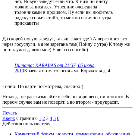
нет. Новую заведут если что. К ним по инету
можно записаться. Утренние очереди за
толончиками в прошлом. Ну если вы любитель
олдскул совьет стайл, то можно и лично с утра
прискакать)
Да скорей новую заведут, та фиг знает где.) А через инет это
через госуслуги, а я не зарегана там( Пойду с утра) К тому же
не так уж и далеко мне) Еще раз спасибо)
Цитата: KARABAS от 21:37, 05 июня,
2013
Краевая стоматология - ул. Корякская д. 4
Точно! По карте посмотрела, спасибо!)
Никогда не рассказывайте о себе ни хорошего, ни плохого. В
первом случае вам не поверят, а во втором - приукрасят.
Печать
Вверх
Страницы
1
2
3
4
5
6
Действия пользователя
Камчатский форум, новости, комментарии, обсуждения