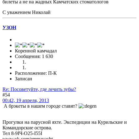
билеты а не на жадных Камчатских стоматологов
С уважением Николай
УЗOH
Коренной камчадал
Сообщения: 1 630
Расположение: П-К
Записан
Re: Посоветуйте, где лечить зубы?
#54
00:42, 19 апреля, 2013
А брэкеты в нашем городе ставят?
Прогулки на парусной яхте. Экспедиции на Курильские и
Командорские острова.
Тел 8-9IЧ-O25-I55I
www.vk.com/emmayacht