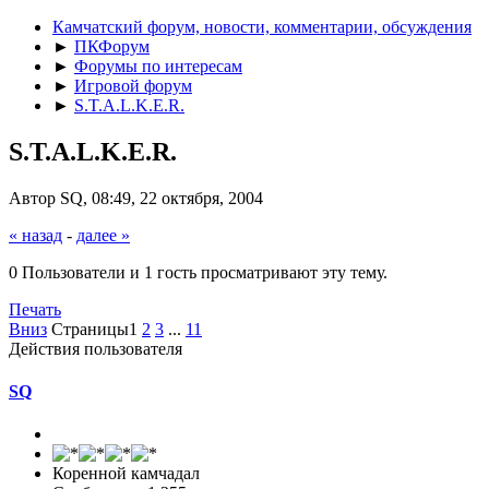
Камчатский форум, новости, комментарии, обсуждения
►
ПКФорум
►
Форумы по интересам
►
Игровой форум
►
S.T.A.L.K.E.R.
S.T.A.L.K.E.R.
Автор SQ, 08:49, 22 октября, 2004
« назад
-
далее »
0 Пользователи и 1 гость просматривают эту тему.
Печать
Вниз
Страницы
1
2
3
...
11
Действия пользователя
SQ
Коренной камчадал