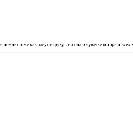
 помню тоже как зовут игруху... но она о чувачке который всех м