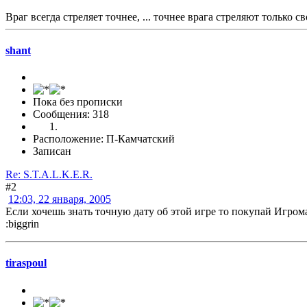
Враг всегда стреляет точнее, ... точнее врага стреляют только св
shant
Пока без прописки
Сообщения: 318
Расположение: П-Камчатский
Записан
Re: S.T.A.L.K.E.R.
#2
12:03, 22 января, 2005
Если хочешь знать точную дату об этой игре то покупай Игром
:biggrin
tiraspoul