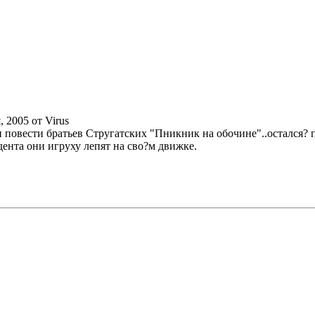
, 2005 от Virus
ги повести братьев Стругатских "Пникник на обочине"..остался?
дента они игруху лепят на сво?м движке.