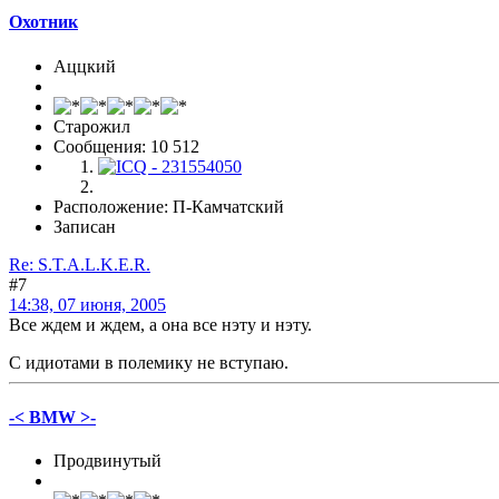
Охотник
Аццкий
Старожил
Сообщения: 10 512
Расположение: П-Камчатский
Записан
Re: S.T.A.L.K.E.R.
#7
14:38, 07 июня, 2005
Все ждем и ждем, а она все нэту и нэту.
С идиотами в полемику не вступаю.
-< BMW >-
Продвинутый