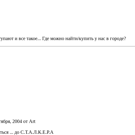
упают и все такое... Где можно найти/купить у нас в городе?
тября, 2004 от Art
ться ... до С.Т.А.Л.К.Е.Р.А