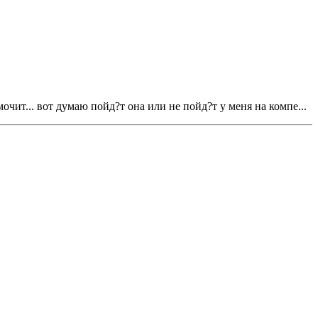
очит... вот думаю пойд?т она или не пойд?т у меня на компе...