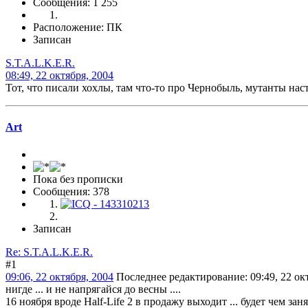
Сообщения: 1 255
Расположение: ПК
Записан
S.T.A.L.K.E.R.
08:49, 22 октября, 2004
Тот, что писали хохлы, там что-то про Чернобыль, мутанты наст
Art
Пока без прописки
Сообщения: 378
Записан
Re: S.T.A.L.K.E.R.
#1
09:06, 22 октября, 2004
Последнее редактирование
: 09:49, 22 ок
нигде ... и не напрягайся до весны ....
16 ноября вроде Half-Life 2 в продажу выходит ... будет чем заня