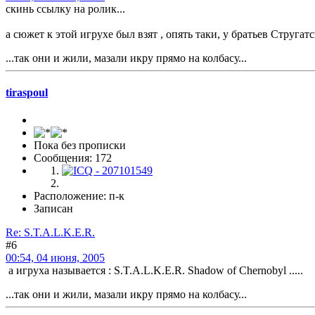
скинь ссылку на ролик...
а сюжет к этой игрухе был взят , опять таки, у братьев Стругатс
...так они и жили, мазали икру прямо на колбасу...
tiraspoul
Пока без прописки
Сообщения: 172
Расположение: п-к
Записан
Re: S.T.A.L.K.E.R.
#6
00:54, 04 июня, 2005
а игруха называется : S.T.A.L.K.E.R. Shadow of Chernobyl .....
...так они и жили, мазали икру прямо на колбасу...