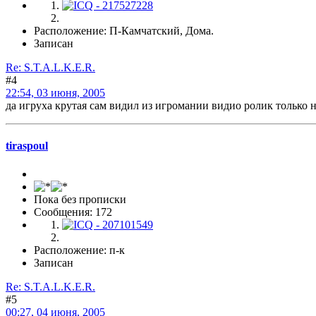
Расположение: П-Камчатский, Дома.
Записан
Re: S.T.A.L.K.E.R.
#4
22:54, 03 июня, 2005
да игруха крутая сам видил из игромании видио ролик только не
tiraspoul
Пока без прописки
Сообщения: 172
Расположение: п-к
Записан
Re: S.T.A.L.K.E.R.
#5
00:27, 04 июня, 2005