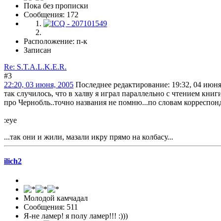
Пока без прописки
Сообщения: 172
Расположение: п-к
Записан
Re: S.T.A.L.K.E.R.
#3
22:20, 03 июня, 2005
Последнее редактирование
: 19:32, 04 июня
так случилось, что в халву я играл параллельно с чтением кни
про Чернобль..точно названия не помню...по словам корреспон
:eye
...так они и жили, мазали икру прямо на колбасу...
ilich2
Молодой камчадал
Сообщения: 511
Я-не ламер! я полу ламер!!! :)))