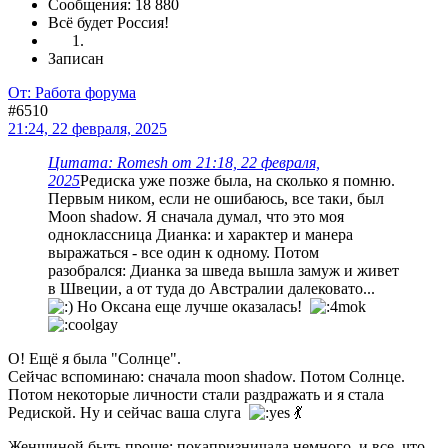
Сообщения: 18 880
Всё будет Россия!
Записан
От: Работа форума
#6510
21:24, 22 февраля, 2025
Цитата: Romesh от 21:18, 22 февраля,
2025
Редиска уже позже была, на сколько я помню.
Первым ником, если не ошибаюсь, все таки, был
Moon shadow. Я сначала думал, что это моя
одноклассница Дианка: и характер и манера
выражаться - все один к одному. Потом
разобрался: Дианка за шведа вышла замуж и живет
в Швеции, а от туда до Австралии далековато...
Но Оксана еще лучше оказалась!
О! Ещё я была "Солнце".
Сейчас вспоминаю: сначала moon shadow. Потом Солнце.
Потом некоторые личности стали раздражать и я стала
Редиской. Ну и сейчас ваша слуга
💃
Женщиной быть проще: покапризничала немного, и все, что