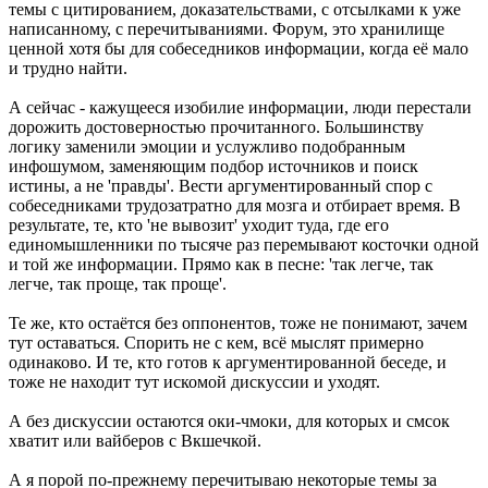
темы с цитированием, доказательствами, с отсылками к уже
написанному, с перечитываниями. Форум, это хранилище
ценной хотя бы для собеседников информации, когда её мало
и трудно найти.
А сейчас - кажущееся изобилие информации, люди перестали
дорожить достоверностью прочитанного. Большинству
логику заменили эмоции и услужливо подобранным
инфошумом, заменяющим подбор источников и поиск
истины, а не 'правды'. Вести аргументированный спор с
собеседниками трудозатратно для мозга и отбирает время. В
результате, те, кто 'не вывозит' уходит туда, где его
единомышленники по тысяче раз перемывают косточки одной
и той же информации. Прямо как в песне: 'так легче, так
легче, так проще, так проще'.
Те же, кто остаётся без оппонентов, тоже не понимают, зачем
тут оставаться. Спорить не с кем, всё мыслят примерно
одинаково. И те, кто готов к аргументированной беседе, и
тоже не находит тут искомой дискуссии и уходят.
А без дискуссии остаются оки-чмоки, для которых и смсок
хватит или вайберов с Вкшечкой.
А я порой по-прежнему перечитываю некоторые темы за