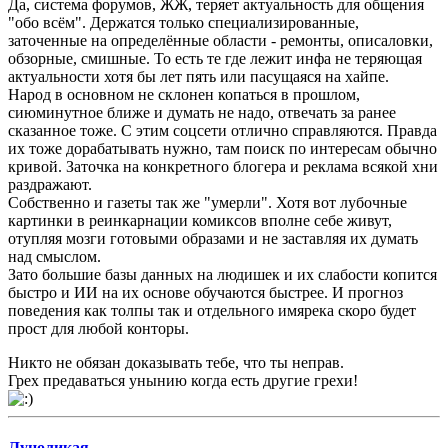
Да, система форумов, ЖЖ, теряет актуальность для общения
"обо всём". Держатся только специализированные,
заточенные на определённые области - ремонты, описаловки,
обзорные, смишные. То есть те где лежит инфа не теряющая
актуальности хотя бы лет пять или пасущаяся на хайпе.
Народ в основном не склонен копаться в прошлом,
сиюминутное ближе и думать не надо, отвечать за ранее
сказанное тоже. С этим соцсети отлично справляются. Правда
их тоже дорабатывать нужно, там поиск по интересам обычно
кривой. Заточка на конкретного блогера и реклама всякой хни
раздражают.
Собственно и газеты так же "умерли". Хотя вот лубочные
картинки в реинкарнации комиксов вполне себе живут,
отупляя мозги готовыми образами и не заставляя их думать
над смыслом.
Зато большие базы данных на людишек и их слабости копится
быстро и ИИ на их основе обучаются быстрее. И прогноз
поведения как толпы так и отдельного имярека скоро будет
прост для любой конторы.
Никто не обязан доказывать тебе, что ты неправ.
Грех предаваться унынию когда есть другие грехи!
Луноликая