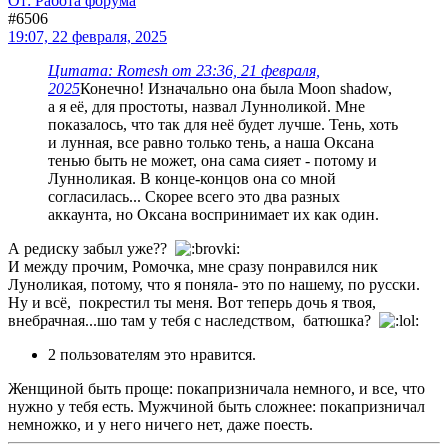
От: Работа форума
#6506
19:07, 22 февраля, 2025
Цитата: Romesh от 23:36, 21 февраля,
2025
Конечно! Изначально она была Moon shadow,
а я её, для простоты, назвал Лунноликой. Мне
показалось, что так для неё будет лучше. Тень, хоть
и лунная, все равно только тень, а наша Оксана
тенью быть не может, она сама сияет - потому и
Лунноликая. В конце-концов она со мной
согласилась... Скорее всего это два разных
аккаунта, но Оксана воспринимает их как один.
А редиску забыл уже??
И между прочим, Ромочка, мне сразу понравился ник
Луноликая, потому, что я поняла- это по нашему, по русски.
Ну и всё, покрестил ты меня. Вот теперь дочь я твоя,
внебрачная...шо там у тебя с наследством, батюшка?
2 пользователям это нравится.
Женщиной быть проще: покапризничала немного, и все, что
нужно у тебя есть. Мужчиной быть сложнее: покапризничал
немножко, и у него ничего нет, даже поесть.