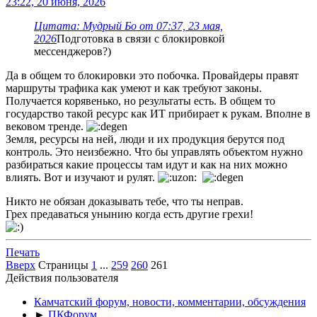
23:22, 20 июня, 2026
Цитата: Мудрый Бo от 07:37, 23 мая,
2026
Подготовка в связи с блокировкой
мессенджеров?)
Да в общем то блокировки это побочка. Провайдеры правят
маршруты трафика как умеют и как требуют законы.
Получается корявенько, но результаты есть. В общем то
государство такой ресурс как ИТ прибирает к рукам. Вполне в
вековом тренде.
Земля, ресурсы на ней, люди и их продукция берутся под
контроль. Это неизбежно. Что бы управлять объектом нужно
разбираться какие процессы там идут и как на них можно
влиять. Вот и изучают и рулят.
Никто не обязан доказывать тебе, что ты неправ.
Грех предаваться унынию когда есть другие грехи!
Печать
Вверх
Страницы
1
...
259
260
261
Действия пользователя
Камчатский форум, новости, комментарии, обсуждения
►
ПКФорум