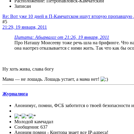
Расположение: Петропавловск-Камчатский
Записан
Re: Вот уже 10 дней в П-Камчатском ищут вторую пропавшую 
#5
21:29, 19 января, 2011
Цитата: Абырвалгг от 21:26, 19 января, 2011
Про Наташу Моисееву тоже речь шла на брифинге. Что на 
она наотрез отказывается с ними жить. Так что как бы осо
Ну хоть жива, слава богу
Мама — не лошадь. Лошадь устает, а мама нет!
Журналюга
Анонимус, помни, ФСБ заботится о твоей безопасности 
Молодой камчадал
Сообщения: 637
Аноним помни - Контора знает все IP-адреса!