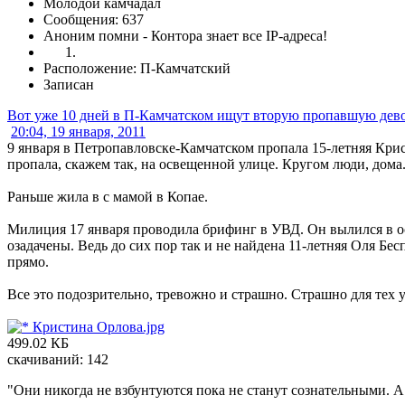
Молодой камчадал
Сообщения: 637
Аноним помни - Контора знает все IP-адреса!
Расположение: П-Камчатский
Записан
Вот уже 10 дней в П-Камчатском ищут вторую пропавшую дев
20:04, 19 января, 2011
9 января в Петропавловске-Камчатском пропала 15-летняя Кри
пропала, скажем так, на освещенной улице. Кругом люди, дома
Раньше жила в с мамой в Копае.
Милиция 17 января проводила брифинг в УВД. Он вылился в о
озадачены. Ведь до сих пор так и не найдена 11-летняя Оля Бе
прямо.
Все это подозрительно, тревожно и страшно. Страшно для тех 
Кристина Орлова.jpg
499.02 КБ
скачиваний: 142
"Они никогда не взбунтуются пока не станут сознательными. А