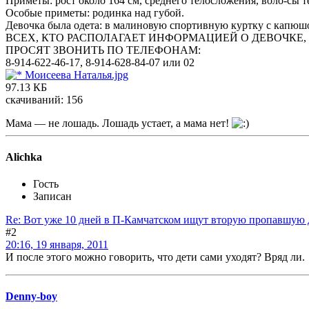
Приметы: рост около 164 см, среднего телосложения, воло-сы те
Особые приметы: родинка над губой.
Девочка была одета: в малиновую спортивную куртку с капюш
ВСЕХ, КТО РАСПОЛАГАЕТ ИНФОРМАЦИЕЙ О ДЕВОЧКЕ, В
ПРОСЯТ ЗВОНИТЬ ПО ТЕЛЕФОНАМ:
8-914-622-46-17, 8-914-628-84-07 или 02
Моисеева Наталья.jpg
97.13 КБ
скачиваний: 156
Мама — не лошадь. Лошадь устает, а мама нет!
Alichka
Гость
Записан
Re: Вот уже 10 дней в П-Камчатском ищут вторую пропавшую 
#2
20:16, 19 января, 2011
И после этого можно говорить, что дети сами уходят? Вряд ли.
Denny-boy