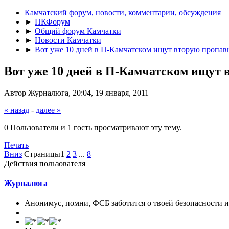
Камчатский форум, новости, комментарии, обсуждения
►
ПКФорум
►
Общий форум Камчатки
►
Новости Камчатки
►
Вот уже 10 дней в П-Камчатском ищут вторую пропа
Вот уже 10 дней в П-Камчатском ищут
Автор Журналюга, 20:04, 19 января, 2011
« назад
-
далее »
0 Пользователи и 1 гость просматривают эту тему.
Печать
Вниз
Страницы
1
2
3
...
8
Действия пользователя
Журналюга
Анонимус, помни, ФСБ заботится о твоей безопасности 